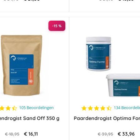
-15 %
4.4
4.5
105 Beoordelingen
134 Beoordel
star
star
ndrogist Sand Off 350 g
rating
Paardendrogist Optima Fo
rating
€ 16,11
€ 33,96
€ 18,95
€ 39,95