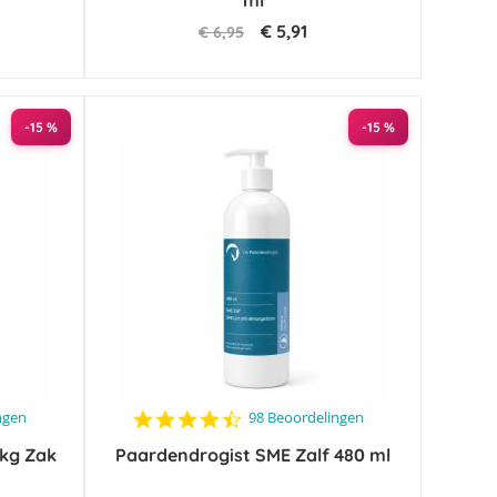
ml
€ 5,91
€ 6,95
-15 %
-15 %
4.6
ngen
98 Beoordelingen
star
 kg Zak
Paardendrogist SME Zalf 480 ml
rating