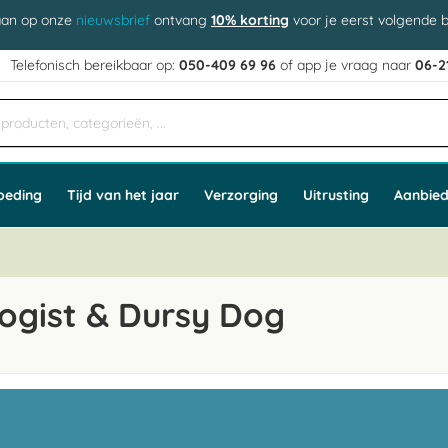
aan op onze
nieuwsbrief
ontvang
10% korting
voor je eerst volgende b
j
Telefonisch bereikbaar op:
050-409 69 96
of app
e vraag naar
06-2
oeding
Tijd van het jaar
Verzorging
Uitrusting
Aanbied
ogist & Dursy Dog