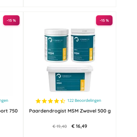
-15 %
-15 %
4.4
ingen
122 Beoordelingen
star
ort 750
Paardendrogist MSM Zwavel 500 g
rating
€ 16,49
€ 19,40