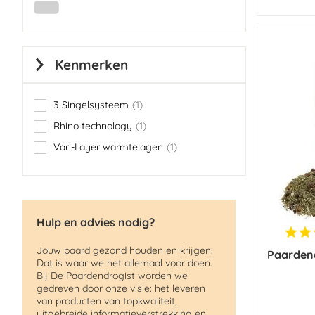
Kenmerken
3-Singelsysteem
1
item
Rhino technology
1
item
Vari-Layer warmtelagen
1
item
Hulp en advies nodig?
Jouw paard gezond houden en krijgen.
Paardend
Dat is waar we het allemaal voor doen.
Bij De Paardendrogist worden we
gedreven door onze visie: het leveren
van producten van topkwaliteit,
uitgebreide informatieverstrekking en