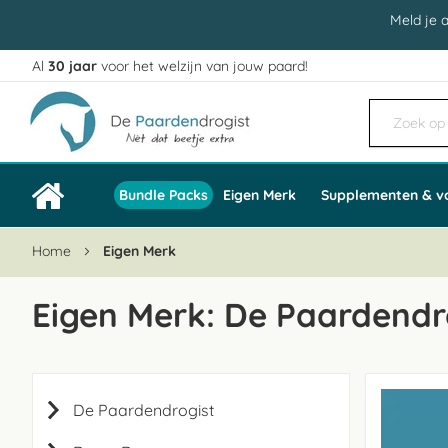
Meld je 
Al
30 jaar
voor het welzijn van jouw paard!
Ga
naar
de
inhoud
Bundle Packs
Eigen Merk
Supplementen & v
Home
Eigen Merk
Eigen Merk: De Paardendr
De Paardendrogist