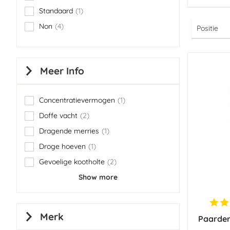
Standaard
1
item
Non
4
items
Meer Info
Concentratievermogen
1
item
Doffe vacht
2
items
Dragende merries
1
item
Droge hoeven
1
item
Gevoelige kootholte
2
items
Show more
Merk
Paarden