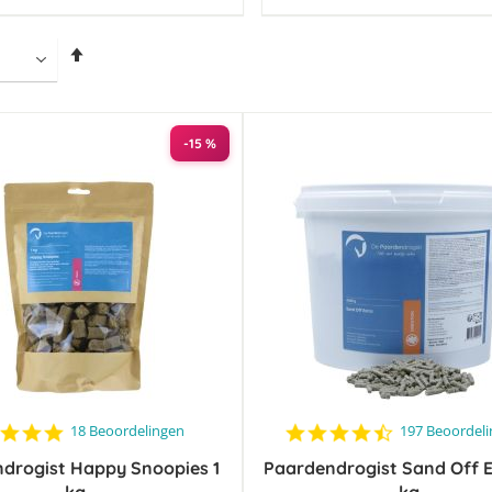
Van
hoog
naar
laag
sorteren
-15 %
4.9
4.5
18 Beoordelingen
197 Beoordel
star
star
drogist Happy Snoopies 1
rating
Paardendrogist Sand Off E
rating