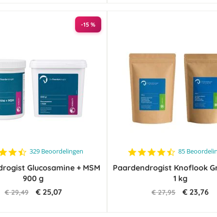
-15 %
4.6
4.6
329 Beoordelingen
85 Beoordeli
star
star
rogist Glucosamine + MSM
rating
Paardendrogist Knoflook G
rating
900 g
1 kg
€ 25,07
€ 23,76
€ 29,49
€ 27,95