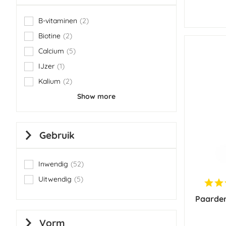
B-vitaminen
2
items
Biotine
2
items
Calcium
5
items
IJzer
1
item
Kalium
2
items
Show more
Gebruik
Inwendig
52
items
Uitwendig
5
items
Paarden
Vorm