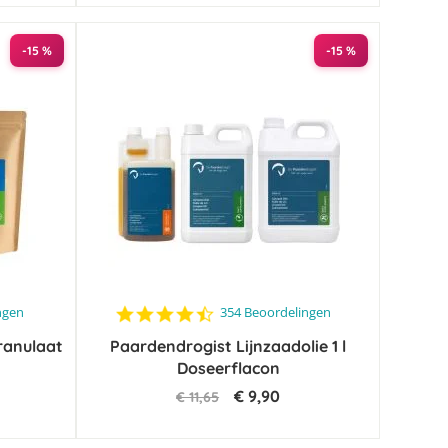
-15 %
-15 %
4.6
ngen
354 Beoordelingen
star
ranulaat
Paardendrogist Lijnzaadolie 1 l
rating
Doseerflacon
€ 9,90
€ 11,65