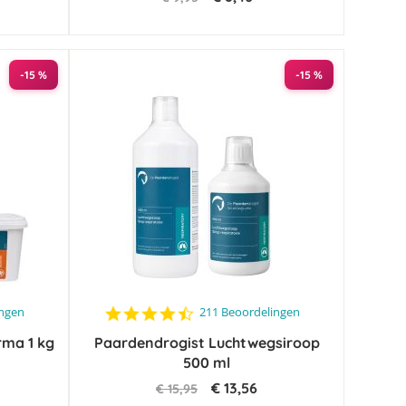
-15 %
-15 %
4.6
ingen
211 Beoordelingen
star
rma 1 kg
Paardendrogist Luchtwegsiroop
rating
500 ml
€ 13,56
€ 15,95