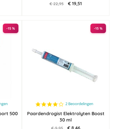
€ 19,51
€ 22,95
-15 %
-15 %
4.0
ingen
2 Beoordelingen
star
port 500
Paardendrogist Elektrolyten Boost
rating
30 ml
€ 8,46
€ 9,95