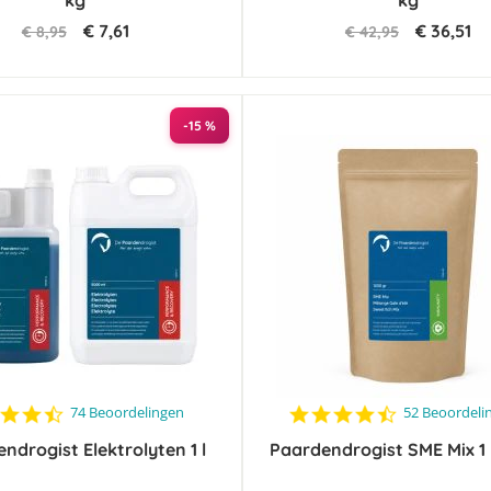
kg
kg
€ 7,61
€ 36,51
€ 8,95
€ 42,95
-15 %
4.4
4.6
74 Beoordelingen
52 Beoordeli
star
star
ndrogist Elektrolyten 1 l
rating
Paardendrogist SME Mix 1
rating