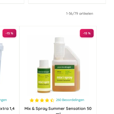
1
-
36
/
79
artikelen
-15 %
-15 %
4.4
ingen
260 Beoordelingen
star
xtra 1,4
Mix & Spray Summer Sensation 50
rating