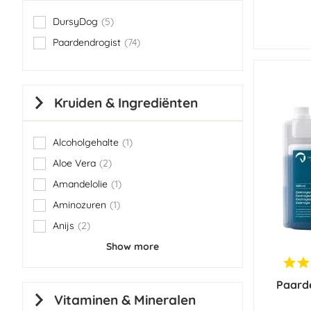
DursyDog
5
items
Paardendrogist
74
items
Kruiden & Ingrediënten
Alcoholgehalte
1
item
Aloe Vera
2
items
Amandelolie
1
item
Aminozuren
1
item
Anijs
2
items
Show more
Paarde
Vitaminen & Mineralen