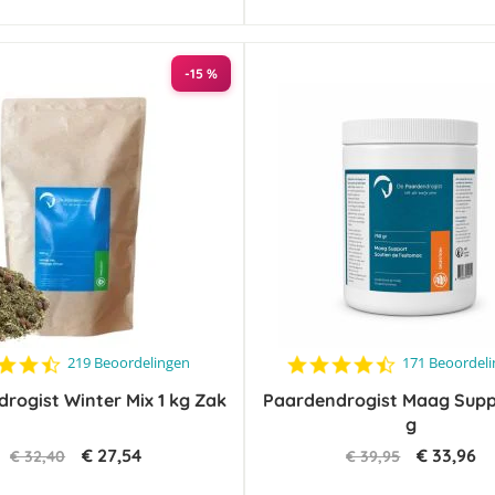
-15 %
4.5
4.5
219 Beoordelingen
171 Beoordel
star
star
rogist Winter Mix 1 kg Zak
rating
Paardendrogist Maag Supp
rating
g
€ 27,54
€ 33,96
€ 32,40
€ 39,95