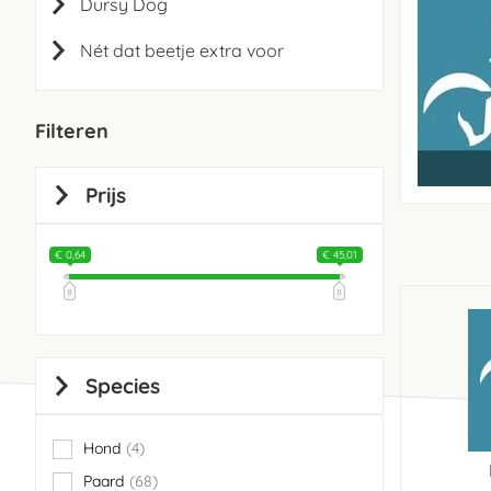
Dursy Dog
Nét dat beetje extra voor
Filteren
Prijs
€ 0,64
€ 45,01
Species
Hond
4
items
Paard
68
items