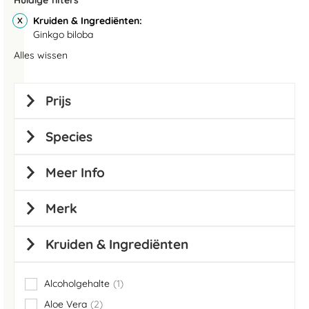
Huidige filters
Kruiden & Ingrediënten
Ginkgo biloba
Alles wissen
Prijs
Species
Meer Info
Merk
Kruiden & Ingrediënten
Alcoholgehalte
1
item
Aloe Vera
2