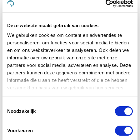
Dursy Dog en ervaar zelf de voordelen van onze
zorgvuldig samengestelde producten. Uw dier
verdient immers niets minder dan het beste, en dat is
Deze website maakt gebruik van cookies
precies wat wij bieden.
We gebruiken cookies om content en advertenties te
Wat maakt De Paardendrogist uniek in
personaliseren, om functies voor social media te bieden
de markt voor paardensupplementen?
en om ons websiteverkeer te analyseren. Ook delen we
informatie over uw gebruik van onze site met onze
De Paardendrogist onderscheidt zich door zijn
partners voor social media, adverteren en analyse. Deze
toewijding aan kwaliteit en innovatie in de
partners kunnen deze gegevens combineren met andere
gezondheidszorg van paarden. Met jarenlange
informatie die u aan ze heeft verstrekt of die ze hebben
ervaring en een diepe kennis van paardenvoeding
en -welzijn, ontwikkelt De Paardendrogist
verzameld op basis van uw gebruik van hun services.
supplementen die nauwkeurig zijn afgestemd op de
specifieke behoeften van paarden. Van verbetering
Toestemmingsselectie
van de spijsvertering en mobiliteit tot huid- en
Noodzakelijk
vachtverzorging, elk product is samengesteld met
zorgvuldig geselecteerde ingrediënten om
maximale gezondheidsvoordelen te bieden.
Voorkeuren