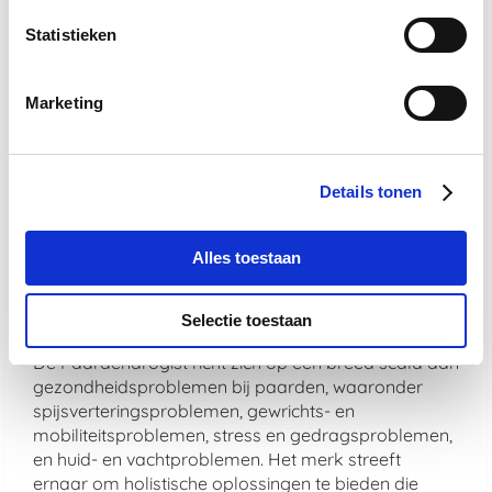
Hoe zorgt De Paardendrogist voor de
veiligheid en effectiviteit van zijn
Statistieken
producten?
De veiligheid en effectiviteit van De Paardendrogist
Marketing
producten zijn gegarandeerd door strenge
kwaliteitscontroles. Bovendien worden alle
producten vervaardigd in overeenstemming met
Details tonen
hoge productienormen om te zorgen voor veiligheid,
zuiverheid en werkzaamheid.
Alles toestaan
Welke soorten problemen adresseren
De Paardendrogist producten
voornamelijk?
Selectie toestaan
De Paardendrogist richt zich op een breed scala aan
gezondheidsproblemen bij paarden, waaronder
spijsverteringsproblemen, gewrichts- en
mobiliteitsproblemen, stress en gedragsproblemen,
en huid- en vachtproblemen. Het merk streeft
ernaar om holistische oplossingen te bieden die