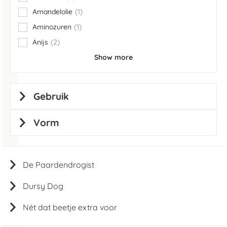
items
Amandelolie
1
item
Aminozuren
1
item
Anijs
2
items
Show more
Gebruik
Vorm
De Paardendrogist
Dursy Dog
Nét dat beetje extra voor