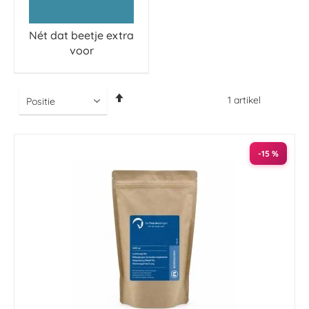
Nét dat beetje extra
voor
Van
1
artikel
hoog
naar
laag
sorteren
-15 %