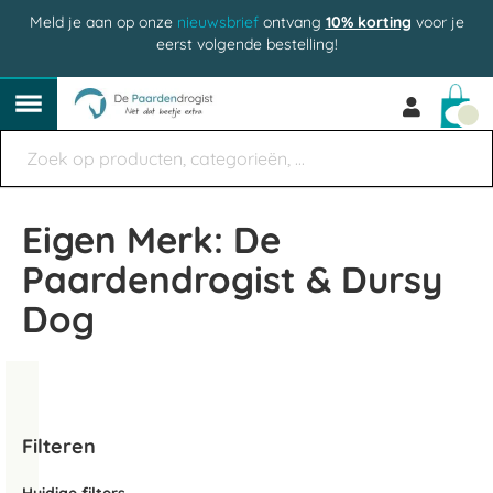
Meld je aan op onze
nieuwsbrief
ontvang
10% korting
voor je
eerst volgende bestelling!
Win
Eigen Merk: De
Paardendrogist & Dursy
Dog
Filteren