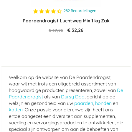
4.5
282 Beoordelingen
star
Paardendrogist Luchtweg Mix 1 kg Zak
rating
€ 32,26
€ 37,95
Welkom op de website van De Paardendrogist,
waar wij met trots een uitgebreid assortiment van
hoogwaardige producten presenteren, zowel van
De
Paardendrogist
als van
Dursy Dog
, gericht op de
welzijn en gezondheid van uw
paarden
,
honden
en
katten
. Onze passie voor dierenwelzijn heeft ons
ertoe aangezet een diversiteit aan supplementen,
voeding en verzorgingsproducten te ontwikkelen, die
speciaal zijn ontworpen om aan de behoeften van