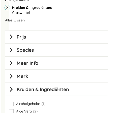
Huidige filters
Kruiden & Ingrediënten
Graswortel
Alles wissen
Prijs
Species
Meer Info
Merk
Kruiden & Ingrediënten
Alcoholgehalte
1
item
Aloe Vera
2