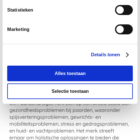
Hoe zorgt De Paardendrogist voor de
veiligheid en effectiviteit van zijn
Statistieken
producten?
De veiligheid en effectiviteit van De Paardendrogist
Marketing
producten zijn gegarandeerd door strenge
kwaliteitscontroles. Bovendien worden alle
producten vervaardigd in overeenstemming met
Details tonen
hoge productienormen om te zorgen voor veiligheid,
zuiverheid en werkzaamheid.
Alles toestaan
Welke soorten problemen adresseren
De Paardendrogist producten
voornamelijk?
Selectie toestaan
De Paardendrogist richt zich op een breed scala aan
gezondheidsproblemen bij paarden, waaronder
spijsverteringsproblemen, gewrichts- en
mobiliteitsproblemen, stress en gedragsproblemen,
en huid- en vachtproblemen. Het merk streeft
ernaar om holistische oplossingen te bieden die