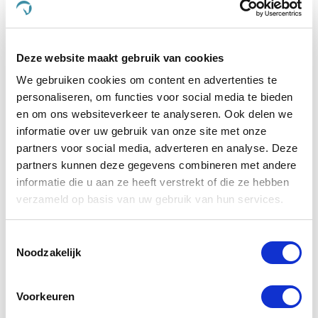
Dursy Dog en ervaar zelf de voordelen van onze
zorgvuldig samengestelde producten. Uw dier
verdient immers niets minder dan het beste, en dat is
Deze website maakt gebruik van cookies
precies wat wij bieden.
We gebruiken cookies om content en advertenties te
Wat maakt De Paardendrogist uniek in
personaliseren, om functies voor social media te bieden
de markt voor paardensupplementen?
en om ons websiteverkeer te analyseren. Ook delen we
informatie over uw gebruik van onze site met onze
De Paardendrogist onderscheidt zich door zijn
partners voor social media, adverteren en analyse. Deze
toewijding aan kwaliteit en innovatie in de
partners kunnen deze gegevens combineren met andere
gezondheidszorg van paarden. Met jarenlange
informatie die u aan ze heeft verstrekt of die ze hebben
ervaring en een diepe kennis van paardenvoeding
en -welzijn, ontwikkelt De Paardendrogist
verzameld op basis van uw gebruik van hun services.
supplementen die nauwkeurig zijn afgestemd op de
specifieke behoeften van paarden. Van verbetering
Toestemmingsselectie
van de spijsvertering en mobiliteit tot huid- en
Noodzakelijk
vachtverzorging, elk product is samengesteld met
zorgvuldig geselecteerde ingrediënten om
maximale gezondheidsvoordelen te bieden.
Voorkeuren