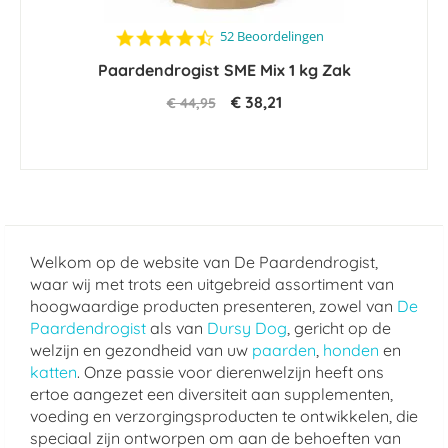
4.6
52 Beoordelingen
star
Paardendrogist SME Mix 1 kg Zak
rating
€ 38,21
€ 44,95
Welkom op de website van De Paardendrogist,
waar wij met trots een uitgebreid assortiment van
hoogwaardige producten presenteren, zowel van
De
Paardendrogist
als van
Dursy Dog
, gericht op de
welzijn en gezondheid van uw
paarden
,
honden
en
katten
. Onze passie voor dierenwelzijn heeft ons
ertoe aangezet een diversiteit aan supplementen,
voeding en verzorgingsproducten te ontwikkelen, die
speciaal zijn ontworpen om aan de behoeften van