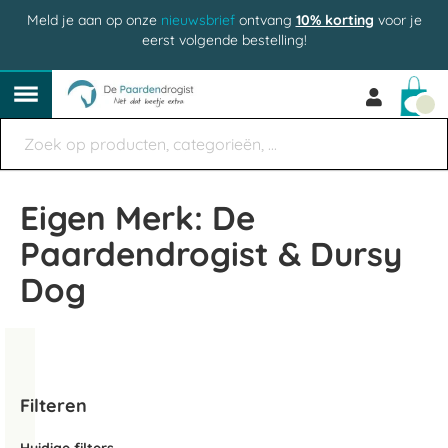
Meld je aan op onze
nieuwsbrief
ontvang
10% korting
voor je
eerst volgende bestelling!
Win
Eigen Merk: De
Paardendrogist & Dursy
Dog
Filteren