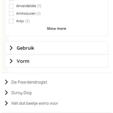
items
Amandelolie
1
item
Aminozuren
1
item
Anijs
2
items
Show more
Gebruik
Vorm
De Paardendrogist
Dursy Dog
Nét dat beetje extra voor