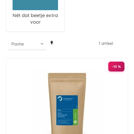
Nét dat beetje extra
voor
Van
1
artikel
hoog
naar
laag
sorteren
-15 %