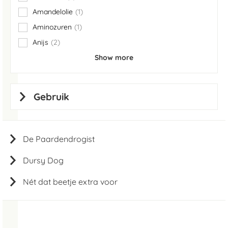
items
Amandelolie
1
item
Aminozuren
1
item
Anijs
2
items
Show more
Gebruik
De Paardendrogist
Dursy Dog
Nét dat beetje extra voor