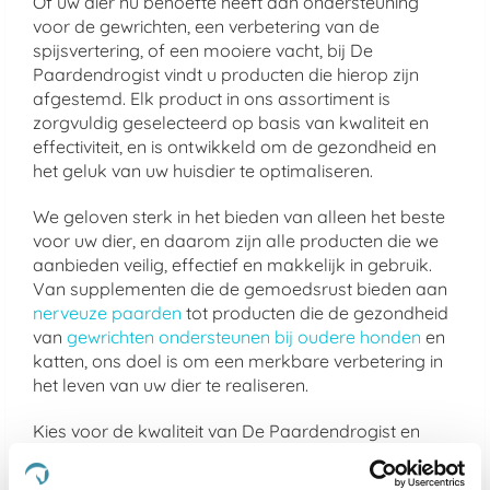
Of uw dier nu behoefte heeft aan ondersteuning
voor de gewrichten, een verbetering van de
spijsvertering, of een mooiere vacht, bij De
Paardendrogist vindt u producten die hierop zijn
afgestemd. Elk product in ons assortiment is
zorgvuldig geselecteerd op basis van kwaliteit en
effectiviteit, en is ontwikkeld om de gezondheid en
het geluk van uw huisdier te optimaliseren.
We geloven sterk in het bieden van alleen het beste
voor uw dier, en daarom zijn alle producten die we
aanbieden veilig, effectief en makkelijk in gebruik.
Van supplementen die de gemoedsrust bieden aan
nerveuze paarden
tot producten die de gezondheid
van
gewrichten ondersteunen bij oudere honden
en
katten, ons doel is om een merkbare verbetering in
het leven van uw dier te realiseren.
Kies voor de kwaliteit van De Paardendrogist en
Dursy Dog en ervaar zelf de voordelen van onze
zorgvuldig samengestelde producten. Uw dier