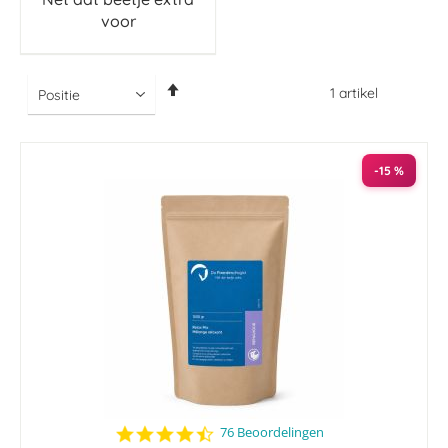
voor
Van
1
artikel
hoog
naar
laag
sorteren
-15 %
4.4
76 Beoordelingen