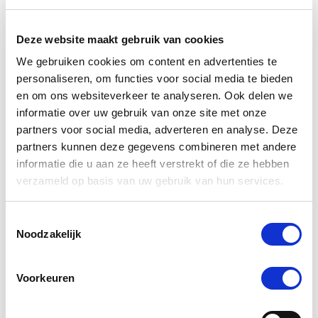
verdient immers niets minder dan het beste, en dat is
precies wat wij bieden.
Deze website maakt gebruik van cookies
Wat maakt De Paardendrogist uniek in
We gebruiken cookies om content en advertenties te
de markt voor paardensupplementen?
personaliseren, om functies voor social media te bieden
en om ons websiteverkeer te analyseren. Ook delen we
De Paardendrogist onderscheidt zich door zijn
informatie over uw gebruik van onze site met onze
toewijding aan kwaliteit en innovatie in de
partners voor social media, adverteren en analyse. Deze
gezondheidszorg van paarden. Met jarenlange
ervaring en een diepe kennis van paardenvoeding
partners kunnen deze gegevens combineren met andere
en -welzijn, ontwikkelt De Paardendrogist
informatie die u aan ze heeft verstrekt of die ze hebben
supplementen die nauwkeurig zijn afgestemd op de
verzameld op basis van uw gebruik van hun services.
specifieke behoeften van paarden. Van verbetering
van de spijsvertering en mobiliteit tot huid- en
Toestemmingsselectie
vachtverzorging, elk product is samengesteld met
Noodzakelijk
zorgvuldig geselecteerde ingrediënten om
maximale gezondheidsvoordelen te bieden.
Voorkeuren
Hoe zorgt De Paardendrogist voor de
veiligheid en effectiviteit van zijn
producten?