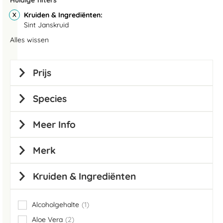
Huidige filters
Kruiden & Ingrediënten
Sint Janskruid
Alles wissen
Prijs
Species
Meer Info
Merk
Kruiden & Ingrediënten
Alcoholgehalte
1
item
Aloe Vera
2