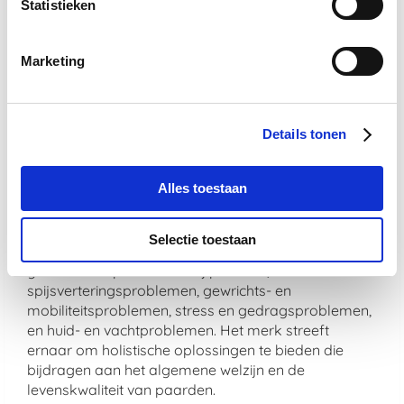
Statistieken
De veiligheid en effectiviteit van De Paardendrogist
producten zijn gegarandeerd door strenge
Marketing
kwaliteitscontroles. Bovendien worden alle
producten vervaardigd in overeenstemming met
hoge productienormen om te zorgen voor veiligheid,
zuiverheid en werkzaamheid.
Details tonen
Welke soorten problemen adresseren
Alles toestaan
De Paardendrogist producten
voornamelijk?
Selectie toestaan
De Paardendrogist richt zich op een breed scala aan
gezondheidsproblemen bij paarden, waaronder
spijsverteringsproblemen, gewrichts- en
mobiliteitsproblemen, stress en gedragsproblemen,
en huid- en vachtproblemen. Het merk streeft
ernaar om holistische oplossingen te bieden die
bijdragen aan het algemene welzijn en de
levenskwaliteit van paarden.