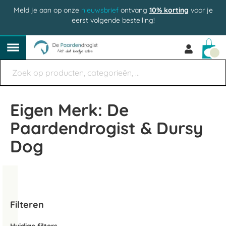
Meld je aan op onze
nieuwsbrief
ontvang
10% korting
voor je
eerst volgende bestelling!
Win
Eigen Merk: De
Paardendrogist & Dursy
Dog
Filteren