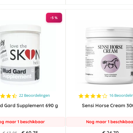
-5 %
4.5
4.2
22 Beoordelingen
16 Beoordeli
star
star
d Gard Supplement 690 g
rating
Sensi Horse Cream 30
rating
og maar 1 beschikbaar
Nog maar 1 beschikbaa
€ 60,75
€ 24,70