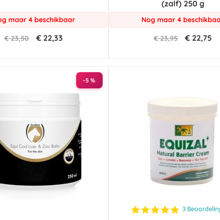
(zalf) 250 g
g maar 4 beschikbaar
Nog maar 4 beschikba
€ 22,33
€ 22,75
€ 23,50
€ 23,95
-5 %
5.0
3 Beoordeli
star