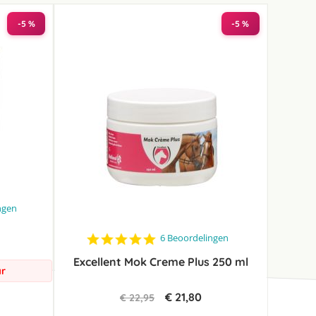
-5 %
-5 %
ngen
5.0
6 Beoordelingen
star
Excellent Mok Creme Plus 250 ml
rating
ar
€ 21,80
€ 22,95