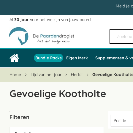
Meld je 
Al
30 jaar
voor het welzijn van jouw paard!
Ga
naar
de
inhoud
Bundle Packs
Eigen Merk
Supplementen & v
Home
Tijd van het jaar
Herfst
Gevoelige Kootholt
Gevoelige Kootholte
Filteren