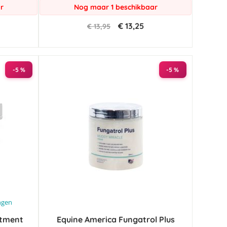
r
Nog maar 1 beschikbaar
€ 13,25
€ 13,95
-5 %
-5 %
ngen
ntment
Equine America Fungatrol Plus