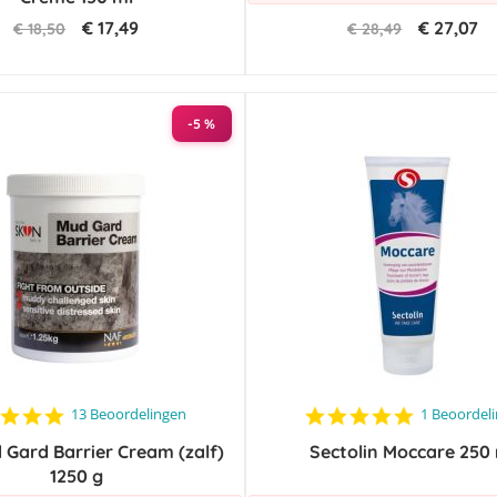
€ 17,49
€ 27,07
€ 18,50
€ 28,49
-5 %
4.8
5.0
13 Beoordelingen
1 Beoordel
star
star
Gard Barrier Cream (zalf)
rating
Sectolin Moccare 250
rating
1250 g