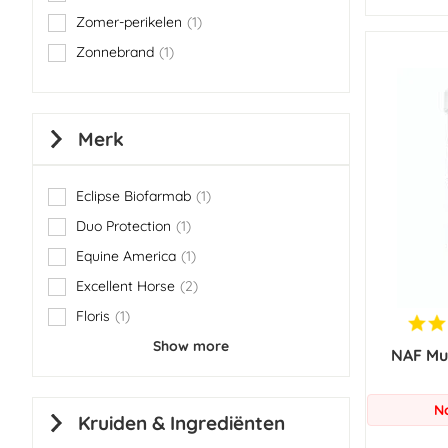
item
Zomer-perikelen
1
item
Zonnebrand
1
item
Merk
Eclipse Biofarmab
1
item
Duo Protection
1
item
Equine America
1
item
Excellent Horse
2
items
Floris
1
item
Show more
NAF Mu
N
Kruiden & Ingrediënten