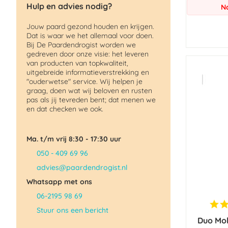
Hulp en advies nodig?
N
Jouw paard gezond houden en krijgen.
Dat is waar we het allemaal voor doen.
Bij De Paardendrogist worden we
gedreven door onze visie: het leveren
van producten van topkwaliteit,
uitgebreide informatieverstrekking en
"ouderwetse" service. Wij helpen je
graag, doen wat wij beloven en rusten
pas als jij tevreden bent; dat menen we
en dat checken we ook.
Ma. t/m vrij 8:30 - 17:30 uur
050 - 409 69 96
advies@paardendrogist.nl
Whatsapp met ons
06-2195 98 69
Stuur ons een bericht
Duo Mo