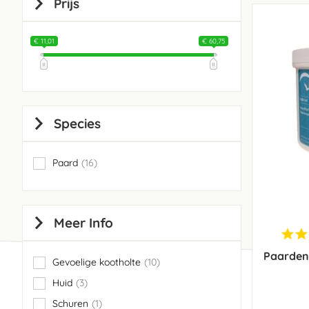
Prijs
€ 11,01
€ 60,75
Species
Paard
16
items
Meer Info
Paardend
Gevoelige kootholte
10
items
Huid
3
items
Schuren
1