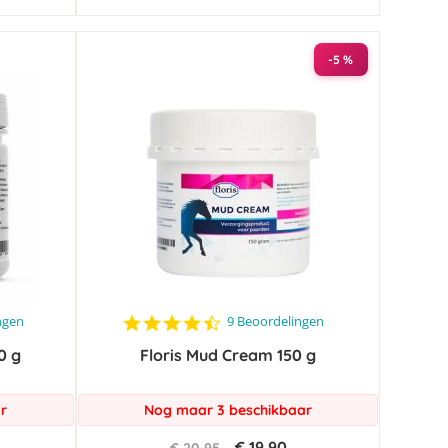
-5 %
4.3
ngen
9 Beoordelingen
star
0 g
Floris Mud Cream 150 g
rating
r
Nog maar 3 beschikbaar
€ 19,90