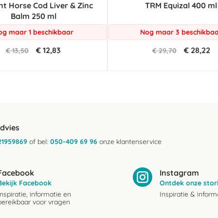
nt Horse Cod Liver & Zinc
TRM Equizal 400 ml
rating
Balm 250 ml
og maar 1 beschikbaar
Nog maar 3 beschikba
€ 12,83
€ 28,22
€ 13,50
€ 29,70
advies
21959869
of bel:
050-409 69 96
onze klantenservice
Facebook
Instagram
Bekijk Facebook
Ontdek onze stor
Inspiratie, informatie en
Inspiratie & inform
bereikbaar voor vragen