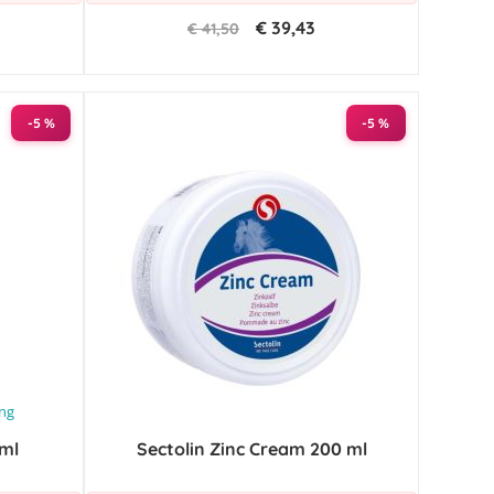
€ 39,43
€ 41,50
-5 %
-5 %
ing
 ml
Sectolin Zinc Cream 200 ml