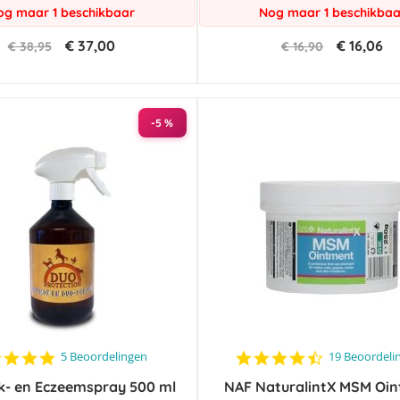
og maar 1 beschikbaar
Nog maar 1 beschikbaa
€ 37,00
€ 16,06
€ 38,95
€ 16,90
-5 %
5.0
4.6
5 Beoordelingen
19 Beoordeli
star
star
k- en Eczeemspray 500 ml
rating
NAF NaturalintX MSM Oi
rating