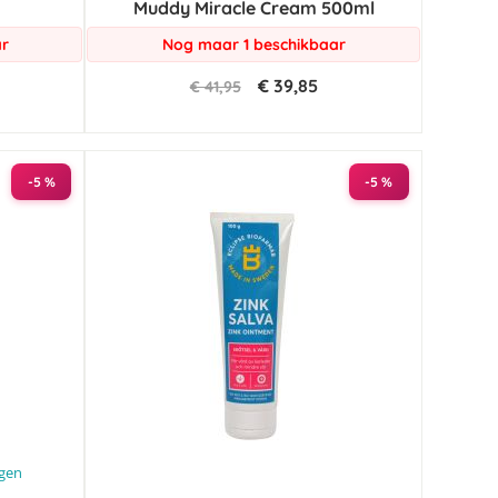
Muddy Miracle Cream 500ml
ar
Nog maar 1 beschikbaar
€ 39,85
€ 41,95
-5 %
-5 %
ngen