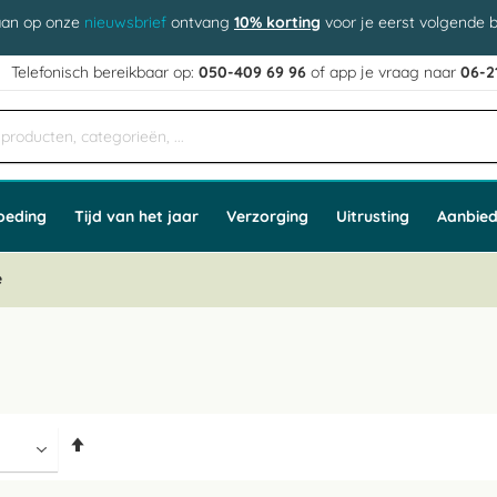
aan op onze
nieuwsbrief
ontvang
10% korting
voor je eerst volgende b
j
Telefonisch bereikbaar op:
050-409 69 96
of app
e vraag naar
06-2
oeding
Tijd van het jaar
Verzorging
Uitrusting
Aanbied
e
Van
hoog
naar