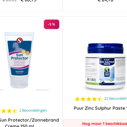
€ 63,95
-5 %
4.5
22 Beoordeli
star
Puur Zinc Sulphur Paste 
rating
4.5
2 Beoordelingen
star
 Sun Protector/Zonnebrand
rating
Nog maar 1 beschikbaa
Creme 150 ml