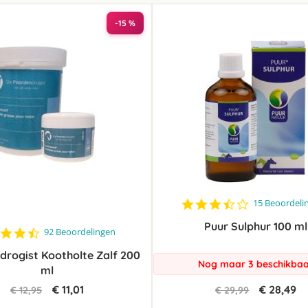
laag
sorteren
-15 %
3.7
15 Beoordeli
star
Puur Sulphur 100 ml
rating
4.6
92 Beoordelingen
star
rogist Kootholte Zalf 200
rating
Nog maar 3 beschikba
ml
€ 11,01
€ 28,49
€ 12,95
€ 29,99