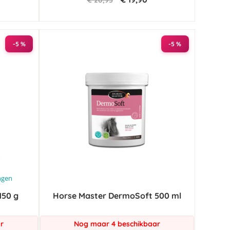
€ 20,95
-5 %
-5 %
ngen
150 g
Horse Master DermoSoft 500 ml
r
Nog maar 4 beschikbaar