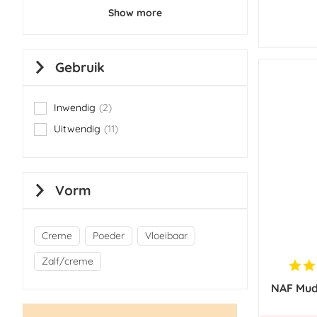
Show more
Gebruik
Inwendig
2
items
Uitwendig
11
items
Vorm
Creme
Poeder
Vloeibaar
Zalf/creme
NAF Mud 