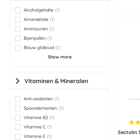
Alcoholgehalte
1
item
Amandelolie
1
item
Aminozuren
1
item
Bijenpollen
1
item
Blauw glidkruid
1
item
Show more
Vitaminen & Mineralen
Anti-oxidanten
1
item
Spoorelementen
3
items
Vitamine B2
1
item
Vitamine C
1
item
Sectolin
Vitamine E
1
item