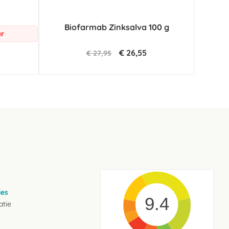
Biofarmab Zinksalva 100 g
ar
€ 26,55
€ 27,95
ies
9.4
atie