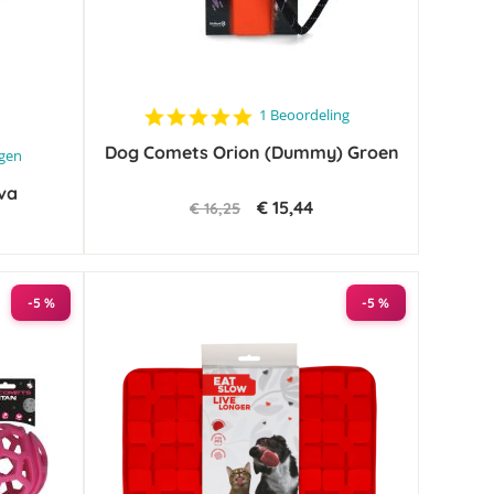
5.0
1 Beoordeling
star
Dog Comets Orion (Dummy) Groen
rating
ngen
va
€ 15,44
€ 16,25
-5 %
-5 %