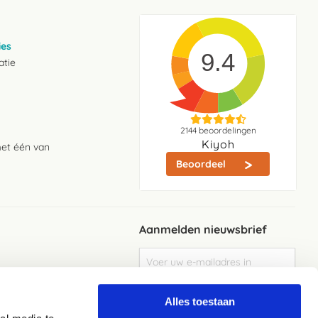
ies
9.4
atie
2144
beoordelingen
Kiyoh
met één van
Beoordeel
Aanmelden nieuwsbrief
Abonneer
u
op
Meld je aan
onze
Alles toestaan
nieuwsbrief