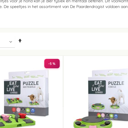
ltjes voor je hond kan je dier fysiek en mentaal oefenen. Dit voorko
ie. De speeltjes in het assortiment van De Paardendrogist voldoen aan
Van
hoog
naar
laag
sorteren
-5 %