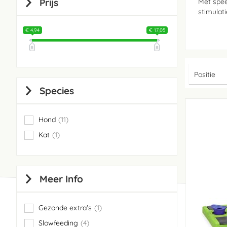
Prijs
Met spee
stimulat
€ 4,94
€ 17,05
Species
Hond
11
items
Kat
1
item
Meer Info
Gezonde extra's
1
item
Slowfeeding
4