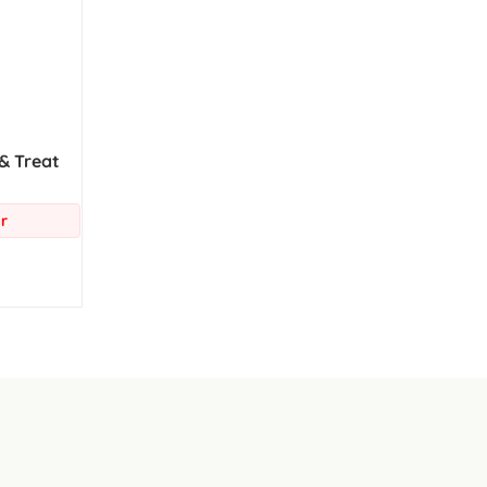
& Treat
r