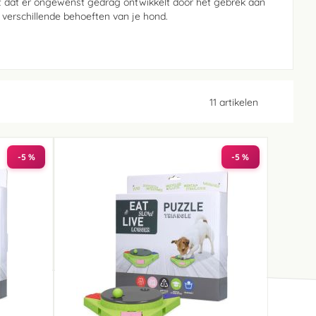
mt dat er ongewenst gedrag ontwikkelt door het gebrek aan
 verschillende behoeften van je hond.
11
artikelen
-5 %
-5 %