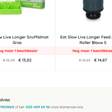
w Live Longer Snuffelmat
Eat Slow Live Longer Feed 
Gras
Roller Blauw S
og maar 1 beschikbaar
Nog maar 1 beschikbaa
€ 13,02
€ 14,87
€ 13,70
€ 15,65
advies
21959869
of bel:
050-409 69 96
onze klantenservice