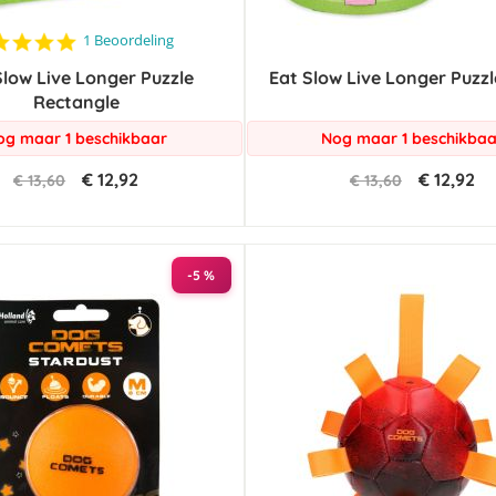
5.0
1 Beoordeling
star
Slow Live Longer Puzzle
rating
Eat Slow Live Longer Puzzl
Rectangle
og maar 1 beschikbaar
Nog maar 1 beschikbaa
€ 12,92
€ 12,92
€ 13,60
€ 13,60
-5 %