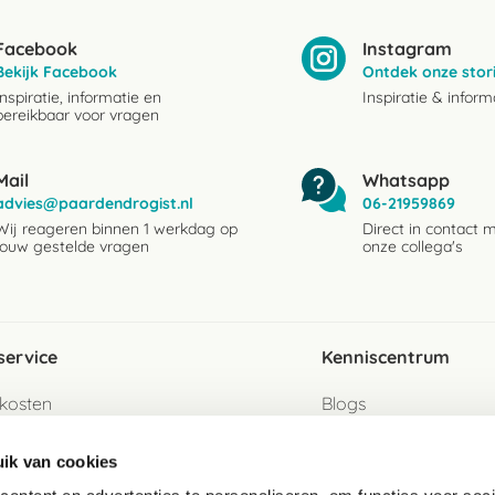
Facebook
Instagram
Bekijk Facebook
Ontdek onze stor
Inspiratie, informatie en
Inspiratie & inform
bereikbaar voor vragen
Mail
Whatsapp
advies@paardendrogist.nl
06-21959869
Wij reageren binnen 1 werkdag op
Direct in contact 
jouw gestelde vragen
onze collega's
service
Kenniscentrum
kosten
Blogs
ervice
Ingredientenwijzer
ik van cookies
jzen
Merken