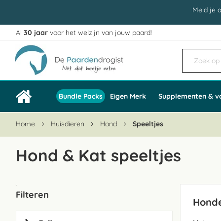
Meld je 
Al
30 jaar
voor het welzijn van jouw paard!
Ga
naar
de
inhoud
Bundle Packs
Eigen Merk
Supplementen & v
Home
Huisdieren
Hond
Speeltjes
Hond & Kat speeltjes
Filteren
Honde