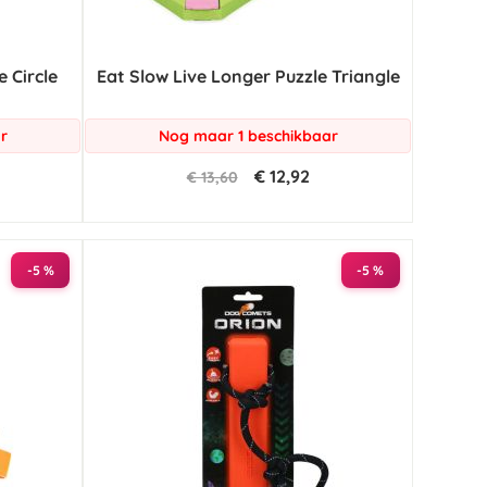
e Circle
Eat Slow Live Longer Puzzle Triangle
r
Nog maar 1 beschikbaar
€ 12,92
€ 13,60
-5 %
-5 %