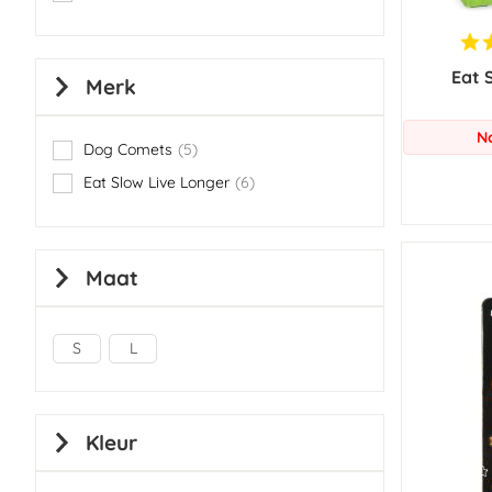
items
Eat 
Merk
N
Dog Comets
5
items
Eat Slow Live Longer
6
items
Maat
S
L
Kleur