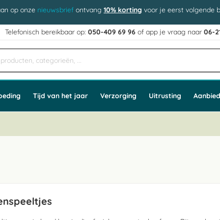
aan op onze
nieuwsbrief
ontvang
10% korting
voor je eerst volgende b
j
Telefonisch bereikbaar op:
050-409 69 96
of app
e vraag naar
06-2
oeding
Tijd van het jaar
Verzorging
Uitrusting
Aanbied
nspeeltjes