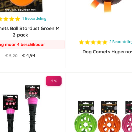
5.0
1 Beoordeling
star
ets Ball Stardust Groen M
rating
2-pack
5.0
2 Beoordeli
g maar 4 beschikbaar
star
Dog Comets Hyperno
rating
€ 4,94
€ 5,20
-5 %