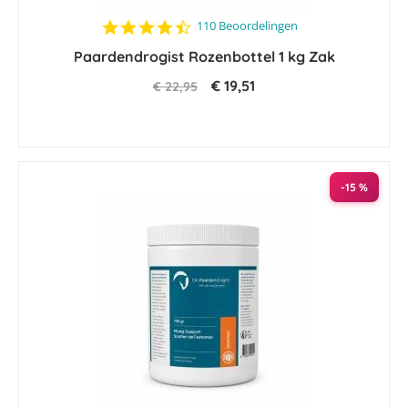
4.5
110 Beoordelingen
star
Paardendrogist Rozenbottel 1 kg Zak
rating
€ 19,51
€ 22,95
-15 %