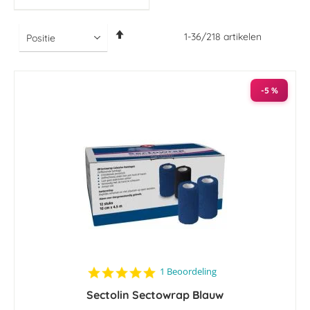
Van
1
-
36
/
218
artikelen
hoog
naar
laag
sorteren
-5 %
5.0
1 Beoordeling
star
Sectolin Sectowrap Blauw
rating