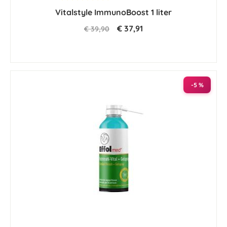
star
Vitalstyle ImmunoBoost 1 liter
rating
€ 37,91
€ 39,90
-5 %