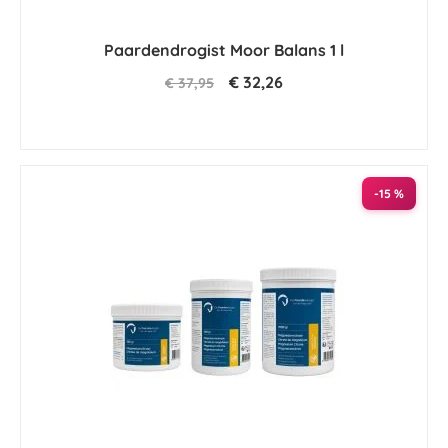
Paardendrogist Moor Balans 1 l
€ 32,26
€ 37,95
-15 %