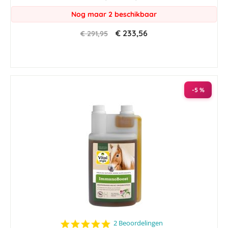
Nog maar 2 beschikbaar
€ 233,56
€ 291,95
-5 %
5.0
2 Beoordelingen