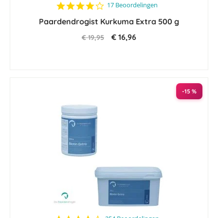
4.2
17 Beoordelingen
star
Paardendrogist Kurkuma Extra 500 g
rating
€ 16,96
€ 19,95
-15 %