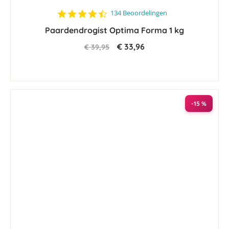
4.5
134 Beoordelingen
star
Paardendrogist Optima Forma 1 kg
rating
€ 33,96
€ 39,95
-15 %