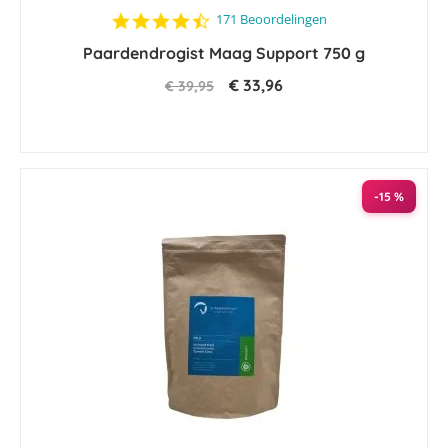
4.5
171 Beoordelingen
star
Paardendrogist Maag Support 750 g
rating
€ 33,96
€ 39,95
-15 %