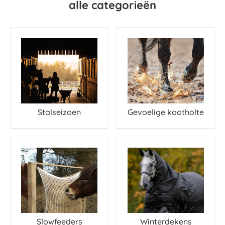
alle categorieën
Stalseizoen
Gevoelige kootholte
Slowfeeders
Winterdekens