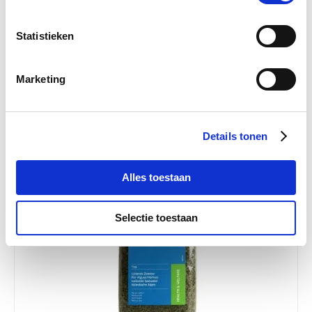
Statistieken
4.6
50 Beoordelingen
star
Paardendrogist Knoflook Zeewier 1 kg Zak
rating
Marketing
€ 29,33
€ 34,50
Details tonen
-15 %
Alles toestaan
Selectie toestaan