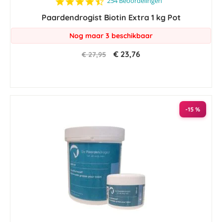
4.4
254 Beoordelingen
star
Paardendrogist Biotin Extra 1 kg Pot
rating
Nog maar 3 beschikbaar
€ 23,76
€ 27,95
-15 %