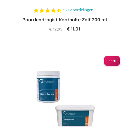
4.6
92 Beoordelingen
star
Paardendrogist Kootholte Zalf 200 ml
rating
€ 11,01
€ 12,95
-15 %