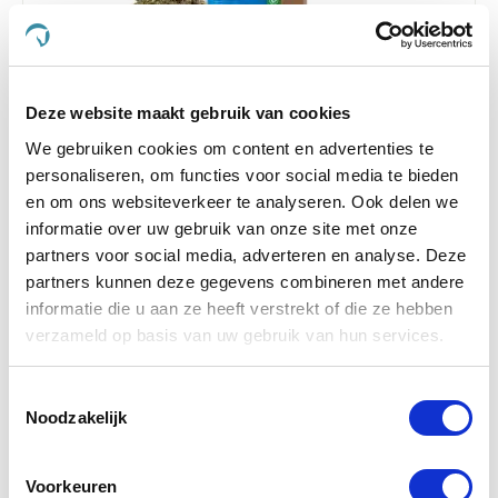
4.5
219 Beoordelingen
star
Deze website maakt gebruik van cookies
Paardendrogist Winter Mix 1 kg Zak
rating
We gebruiken cookies om content en advertenties te
€ 27,54
€ 32,40
personaliseren, om functies voor social media te bieden
en om ons websiteverkeer te analyseren. Ook delen we
informatie over uw gebruik van onze site met onze
partners voor social media, adverteren en analyse. Deze
-15 %
partners kunnen deze gegevens combineren met andere
informatie die u aan ze heeft verstrekt of die ze hebben
verzameld op basis van uw gebruik van hun services.
Toestemmingsselectie
Noodzakelijk
Voorkeuren