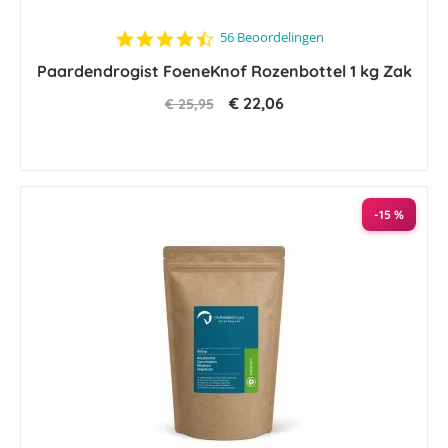
4.4
56 Beoordelingen
star
Paardendrogist FoeneKnof Rozenbottel 1 kg Zak
rating
€ 22,06
€ 25,95
-15 %