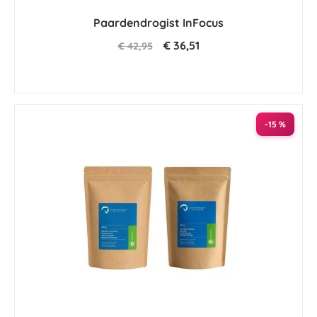
Paardendrogist InFocus
€ 36,51
€ 42,95
-15 %