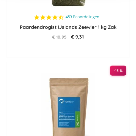
4.5
453 Beoordelingen
star
Paardendrogist IJslands Zeewier 1 kg Zak
rating
€ 9,31
€ 10,95
-15 %