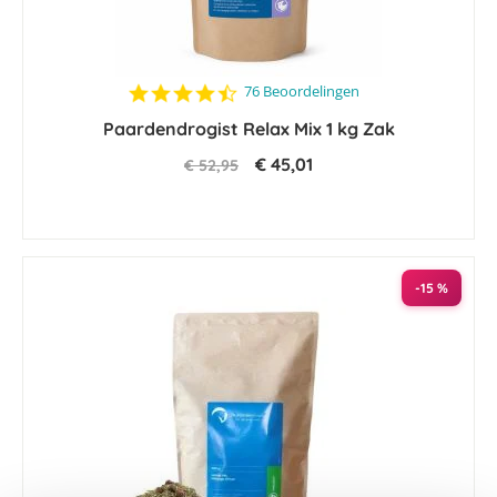
4.4
76 Beoordelingen
star
Paardendrogist Relax Mix 1 kg Zak
rating
€ 45,01
€ 52,95
-15 %