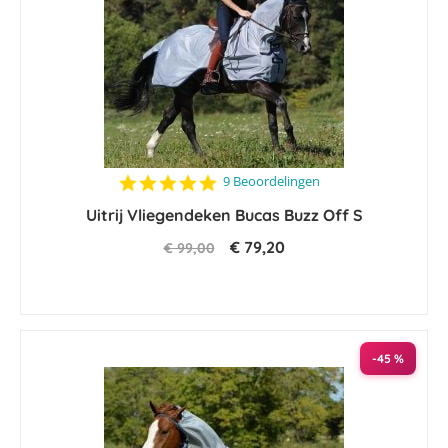
4.8
9 Beoordelingen
star
Uitrij Vliegendeken Bucas Buzz Off S
rating
€ 79,20
€ 99,00
-45 %