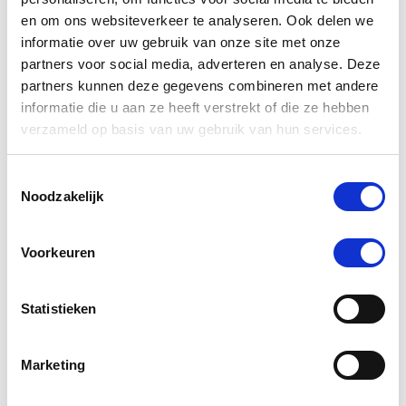
en om ons websiteverkeer te analyseren. Ook delen we
-20 %
informatie over uw gebruik van onze site met onze
partners voor social media, adverteren en analyse. Deze
partners kunnen deze gegevens combineren met andere
informatie die u aan ze heeft verstrekt of die ze hebben
verzameld op basis van uw gebruik van hun services.
Toestemmingsselectie
Noodzakelijk
Voorkeuren
4.7
3 Beoordelingen
star
Vliegendeken Bucas Buzz Off Detachable Neck
rating
Statistieken
125/165
Nog maar 1 beschikbaar
Marketing
€ 103,20
€ 129,00