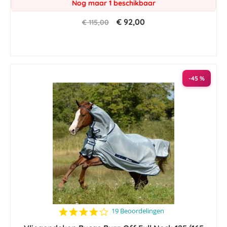
Nog maar 1 beschikbaar
€ 92,00
€ 115,00
-45 %
4.1
19 Beoordelingen
star