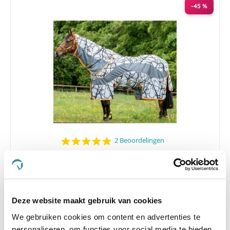
-45 %
5.0
2 Beoordelingen
star
Vliegendeken Horseware Amigo 3-in-1 camofly
rating
Nog maar 1 beschikbaar
€ 101,17
€ 183,95
Deze website maakt gebruik van cookies
We gebruiken cookies om content en advertenties te
personaliseren, om functies voor social media te bieden