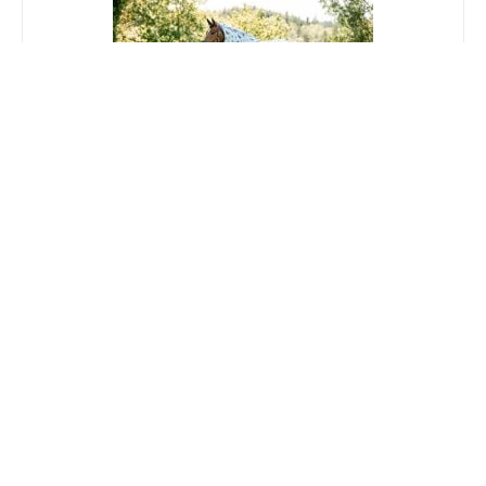
Horseware Amigo Bug Rug XL Plus Dragonfly
Print 125/175
Nog maar 1 beschikbaar
€ 97,50
€ 130,00
-25 %