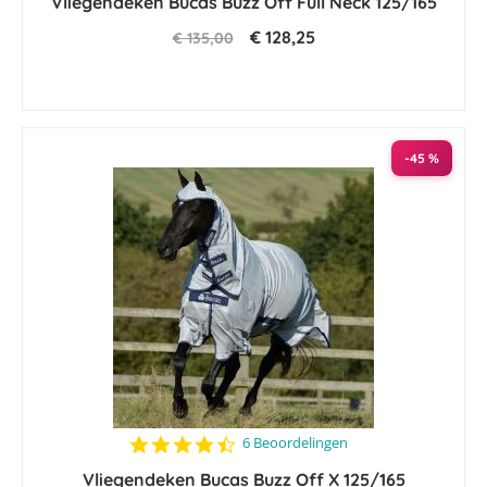
Vliegendeken Bucas Buzz Off Full Neck 125/165
rating
€ 128,25
€ 135,00
-45 %
4.3
6 Beoordelingen
star
Vliegendeken Bucas Buzz Off X 125/165
rating