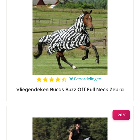
4.3
36 Beoordelingen
star
Vliegendeken Bucas Buzz Off Full Neck Zebra
rating
-20 %