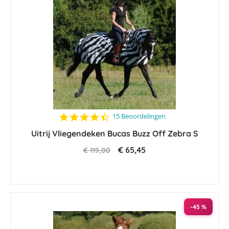
4.5
15 Beoordelingen
star
Uitrij Vliegendeken Bucas Buzz Off Zebra S
rating
€ 65,45
€ 119,00
-45 %