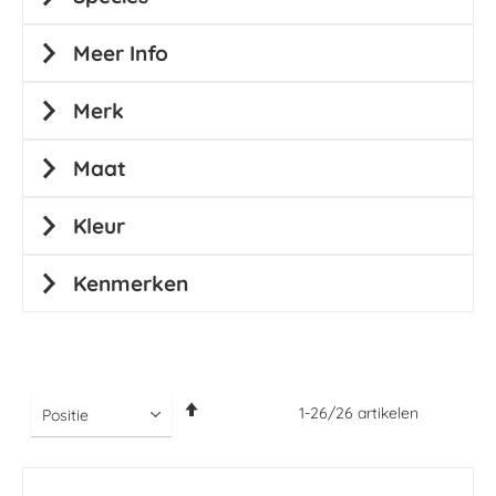
Meer Info
Merk
Maat
Kleur
Kenmerken
Van
1
-
26
/
26
artikelen
hoog
naar
laag
sorteren