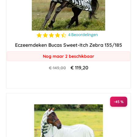
4.3
4 Beoordelingen
star
Eczeemdeken Bucas Sweet-Itch Zebra 135/185
rating
Nog maar 2 beschikbaar
€ 119,20
€ 149,00
-45 %