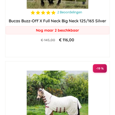
5.0
2 Beoordelingen
star
Bucas Buzz-Off X Full Neck Big Neck 125/165 Silver
rating
Nog maar 2 beschikbaar
€ 116,00
€ 145,00
-19 %