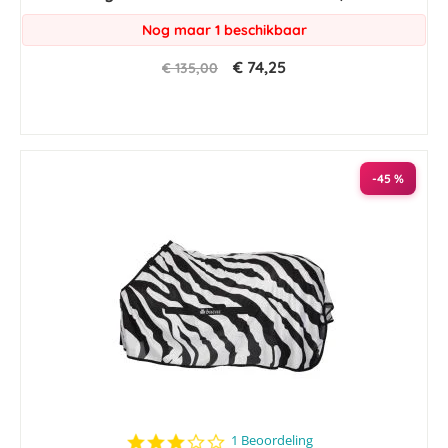
Nog maar 1 beschikbaar
€ 74,25
€ 135,00
-45 %
3.0
1 Beoordeling