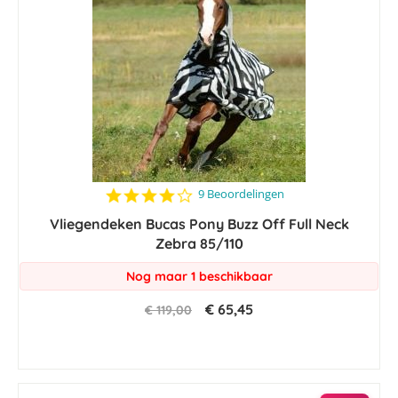
3.8
9 Beoordelingen
star
Vliegendeken Bucas Pony Buzz Off Full Neck
rating
Zebra 85/110
Nog maar 1 beschikbaar
€ 65,45
€ 119,00