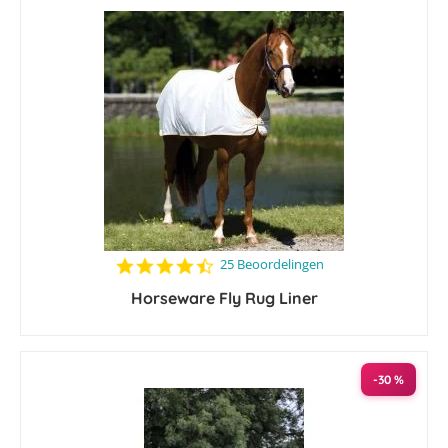
4.7
25 Beoordelingen
star
Horseware Fly Rug Liner
rating
-30 %