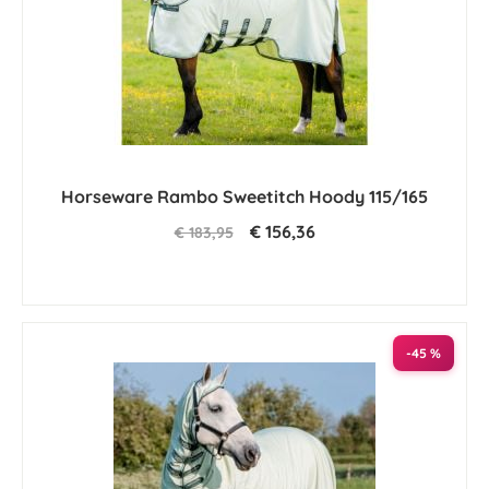
Horseware Rambo Sweetitch Hoody 115/165
€ 156,36
€ 183,95
-45 %