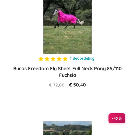
5.0
1 Beoordeling
star
Bucas Freedom Fly Sheet Full Neck Pony 85/110
rating
Fuchsia
€ 50,40
€ 72,00
-45 %