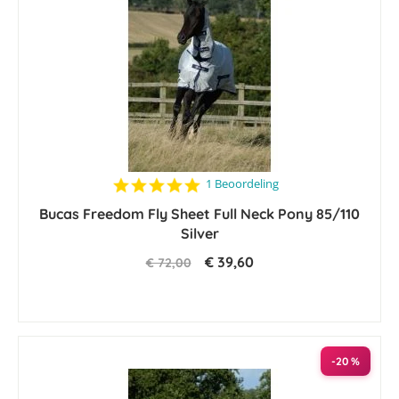
5.0
1 Beoordeling
star
Bucas Freedom Fly Sheet Full Neck Pony 85/110
rating
Silver
€ 39,60
€ 72,00
-20 %