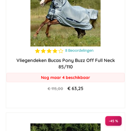
4.1
8 Beoordelingen
star
Vliegendeken Bucas Pony Buzz Off Full Neck
rating
85/110
Nog maar 4 beschikbaar
€ 63,25
€ 115,00
-45 %