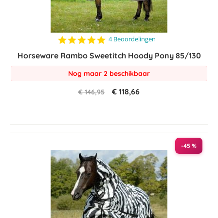
4.8
4 Beoordelingen
star
Horseware Rambo Sweetitch Hoody Pony 85/130
rating
Nog maar 2 beschikbaar
€ 118,66
€ 146,95
-45 %