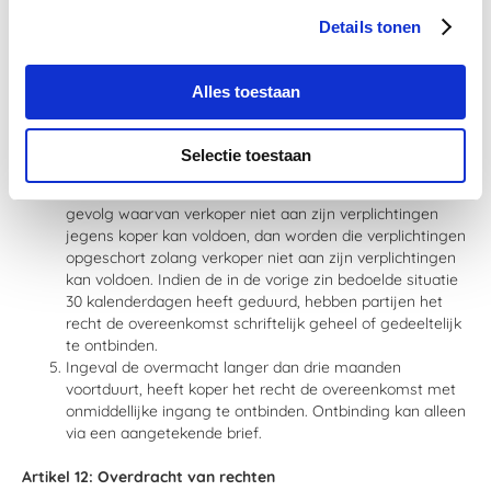
transportmoeilijkheden, en andere storingen in het
Details tonen
bedrijf van verkoper.
Voorts verstaan partijen onder overmacht de
omstandigheid dat toeleveringsbedrijven waarvan
Alles toestaan
verkoper afhankelijk is voor de uitvoering van de
overeenkomst, niet aan de contractuele verplichtingen
jegens verkoper voldoen, tenzij zulks aan verkoper te
Selectie toestaan
verwijten is.
Indien zich een situatie als hiervoor bedoeld voordoet als
gevolg waarvan verkoper niet aan zijn verplichtingen
jegens koper kan voldoen, dan worden die verplichtingen
opgeschort zolang verkoper niet aan zijn verplichtingen
kan voldoen. Indien de in de vorige zin bedoelde situatie
30 kalenderdagen heeft geduurd, hebben partijen het
recht de overeenkomst schriftelijk geheel of gedeeltelijk
te ontbinden.
Ingeval de overmacht langer dan drie maanden
voortduurt, heeft koper het recht de overeenkomst met
onmiddellijke ingang te ontbinden. Ontbinding kan alleen
via een aangetekende brief.
Artikel 12: Overdracht van rechten