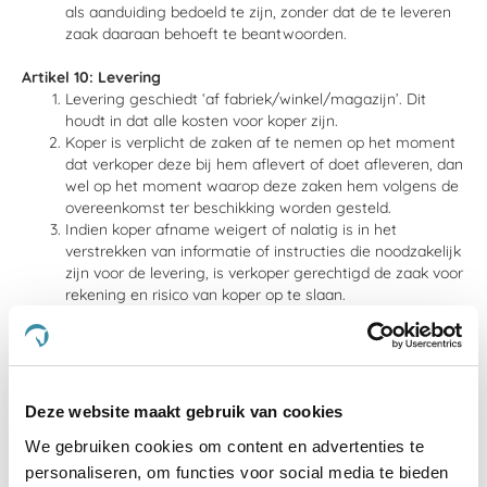
als aanduiding bedoeld te zijn, zonder dat de te leveren
zaak daaraan behoeft te beantwoorden.
Artikel 10: Levering
Levering geschiedt ‘af fabriek/winkel/magazijn’. Dit
houdt in dat alle kosten voor koper zijn.
Koper is verplicht de zaken af te nemen op het moment
dat verkoper deze bij hem aflevert of doet afleveren, dan
wel op het moment waarop deze zaken hem volgens de
overeenkomst ter beschikking worden gesteld.
Indien koper afname weigert of nalatig is in het
verstrekken van informatie of instructies die noodzakelijk
zijn voor de levering, is verkoper gerechtigd de zaak voor
rekening en risico van koper op te slaan.
Indien de zaken worden bezorgd, is verkoper gerechtigd
eventuele bezorgkosten in rekening te brengen.
Indien verkoper gegevens van koper nodig heeft voor de
uitvoering van de overeenkomst, vangt de levertijd aan
nadat koper deze gegevens aan verkoper ter
Deze website maakt gebruik van cookies
beschikking heeft gesteld.
We gebruiken cookies om content en advertenties te
Een door verkoper opgegeven termijn voor levering is
indicatief. Dit is nooit een fatale termijn. Bij
personaliseren, om functies voor social media te bieden