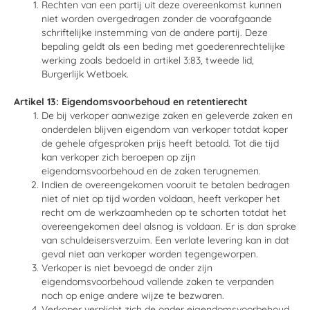
Rechten van een partij uit deze overeenkomst kunnen
niet worden overgedragen zonder de voorafgaande
schriftelijke instemming van de andere partij. Deze
bepaling geldt als een beding met goederenrechtelijke
werking zoals bedoeld in artikel 3:83, tweede lid,
Burgerlijk Wetboek.
Artikel 13: Eigendomsvoorbehoud en retentierecht
De bij verkoper aanwezige zaken en geleverde zaken en
onderdelen blijven eigendom van verkoper totdat koper
de gehele afgesproken prijs heeft betaald. Tot die tijd
kan verkoper zich beroepen op zijn
eigendomsvoorbehoud en de zaken terugnemen.
Indien de overeengekomen vooruit te betalen bedragen
niet of niet op tijd worden voldaan, heeft verkoper het
recht om de werkzaamheden op te schorten totdat het
overeengekomen deel alsnog is voldaan. Er is dan sprake
van schuldeisersverzuim. Een verlate levering kan in dat
geval niet aan verkoper worden tegengeworpen.
Verkoper is niet bevoegd de onder zijn
eigendomsvoorbehoud vallende zaken te verpanden
noch op enige andere wijze te bezwaren.
Verkoper verplicht zich de onder eigendomsvoorbehoud