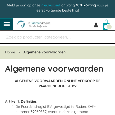
Meld je aan op onze
nieuwsbrief
ontvang
10% korting
voor je
eerst volgende bestelling!
Win
Home
Algemene voorwaarden
Algemene voorwaarden
ALGEMENE VOORWAARDEN ONLINE VERKOOP DE
PAARDENDROGIST BV
Artikel 1: Definities
De Paardendrogist BV, gevestigd te Roden, KvK-
nummer 39060557, wordt in deze algemene