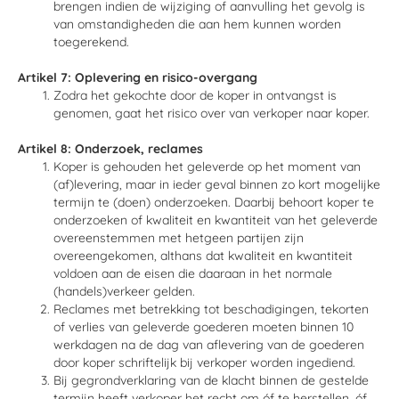
brengen indien de wijziging of aanvulling het gevolg is
van omstandigheden die aan hem kunnen worden
toegerekend.
Artikel 7: Oplevering en risico-overgang
Zodra het gekochte door de koper in ontvangst is
genomen, gaat het risico over van verkoper naar koper.
Artikel 8: Onderzoek, reclames
Koper is gehouden het geleverde op het moment van
(af)levering, maar in ieder geval binnen zo kort mogelijke
termijn te (doen) onderzoeken. Daarbij behoort koper te
onderzoeken of kwaliteit en kwantiteit van het geleverde
overeenstemmen met hetgeen partijen zijn
overeengekomen, althans dat kwaliteit en kwantiteit
voldoen aan de eisen die daaraan in het normale
(handels)verkeer gelden.
Reclames met betrekking tot beschadigingen, tekorten
of verlies van geleverde goederen moeten binnen 10
werkdagen na de dag van aflevering van de goederen
door koper schriftelijk bij verkoper worden ingediend.
Bij gegrondverklaring van de klacht binnen de gestelde
termijn heeft verkoper het recht om óf te herstellen, óf