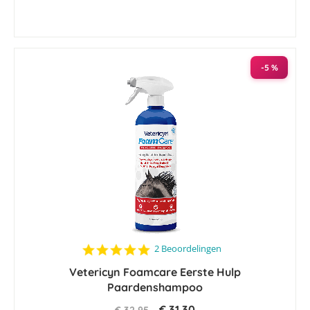
-5 %
5.0
2 Beoordelingen
star
Vetericyn Foamcare Eerste Hulp
rating
Paardenshampoo
€ 31,30