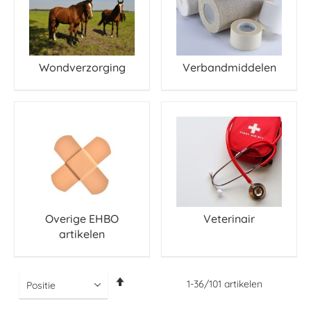
Wondverzorging
Verbandmiddelen
Overige EHBO
Veterinair
artikelen
Van
1
-
36
/
101
artikelen
hoog
naar