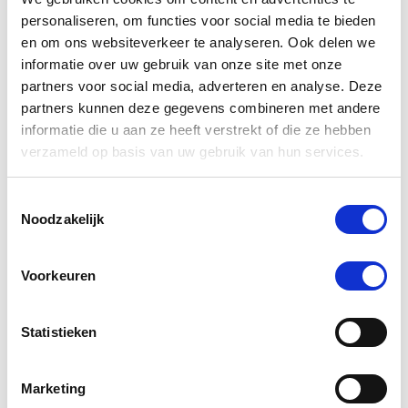
star
personaliseren, om functies voor social media te bieden
Gamgee
rating
en om ons websiteverkeer te analyseren. Ook delen we
Nog maar 1 beschikbaar
informatie over uw gebruik van onze site met onze
partners voor social media, adverteren en analyse. Deze
€ 19,71
€ 20,75
partners kunnen deze gegevens combineren met andere
informatie die u aan ze heeft verstrekt of die ze hebben
verzameld op basis van uw gebruik van hun services.
-20 %
Toestemmingsselectie
Noodzakelijk
Voorkeuren
Statistieken
Marketing