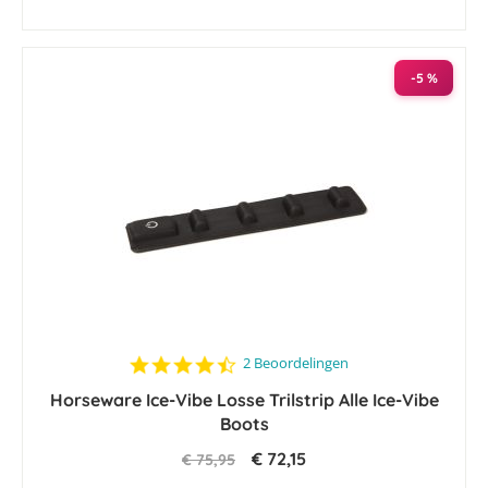
-5 %
4.5
2 Beoordelingen
star
Horseware Ice-Vibe Losse Trilstrip Alle Ice-Vibe
rating
Boots
€ 72,15
€ 75,95