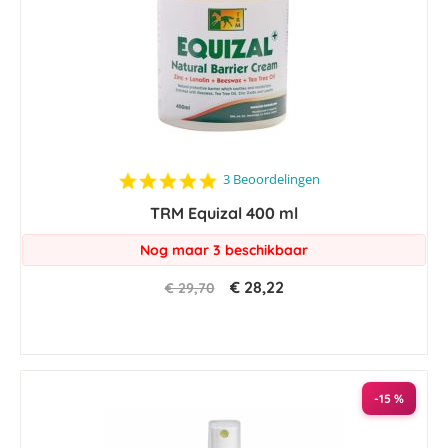
5.0
3 Beoordelingen
star
TRM Equizal 400 ml
rating
Nog maar 3 beschikbaar
€ 28,22
€ 29,70
-15 %