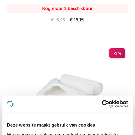
Nog maar 2 beschikbaar
€ 15,15
€ 15,95
-5 %
Deze website maakt gebruik van cookies
5.0
2 Beoordelingen
We gebruiken cookies om content en advertenties te