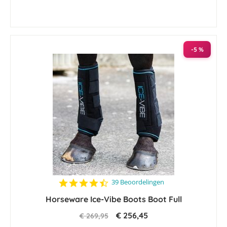
-5 %
4.7
39 Beoordelingen
star
Horseware Ice-Vibe Boots Boot Full
rating
€ 256,45
€ 269,95