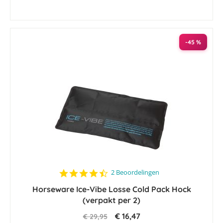
-45 %
4.5
2 Beoordelingen
star
Horseware Ice-Vibe Losse Cold Pack Hock
rating
(verpakt per 2)
€ 16,47
€ 29,95