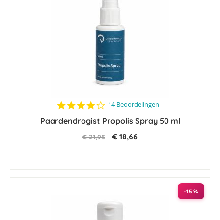
4.1
14 Beoordelingen
star
Paardendrogist Propolis Spray 50 ml
rating
€ 18,66
€ 21,95
-15 %