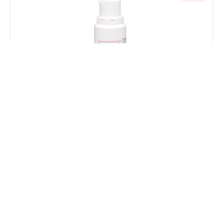
Traumeel S Gel 250 ml
€ 47,41
€ 49,90
-5 %