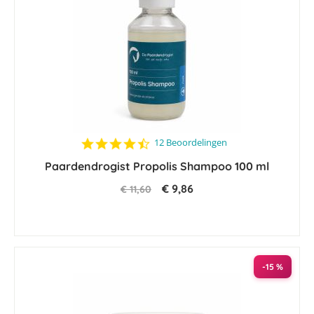
4.7
12 Beoordelingen
star
Paardendrogist Propolis Shampoo 100 ml
rating
€ 9,86
€ 11,60
-15 %