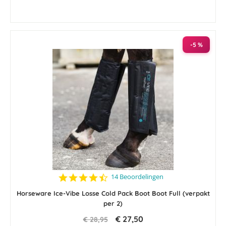
-5 %
4.4
14 Beoordelingen
star
rating
Horseware Ice-Vibe Losse Cold Pack Boot Boot Full (verpakt
per 2)
€ 27,50
€ 28,95