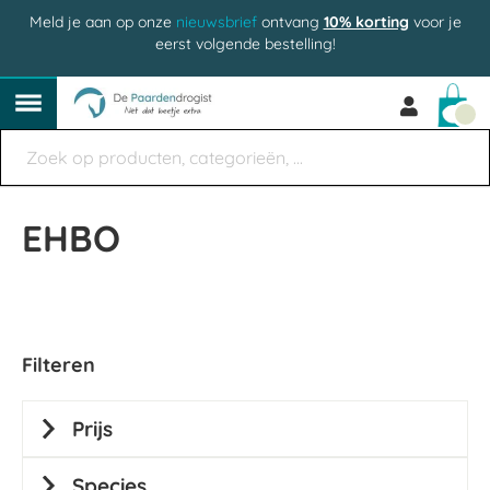
Meld je aan op onze
nieuwsbrief
ontvang
10% korting
voor je
eerst volgende bestelling!
Win
EHBO
Filteren
Prijs
Species