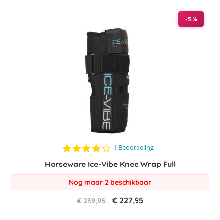
laag
sorteren
-5 %
4.0
1 Beoordeling
star
Horseware Ice-Vibe Knee Wrap Full
rating
Nog maar 2 beschikbaar
€ 227,95
€ 239,95