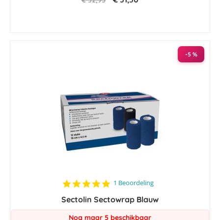
€ 32,95
-5 %
5.0
1 Beoordeling
star
Sectolin Sectowrap Blauw
rating
Nog maar 5 beschikbaar