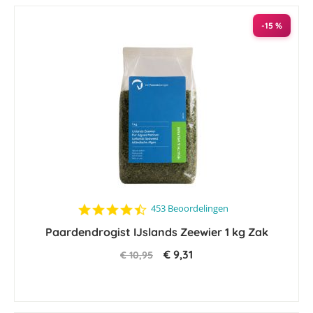
-15 %
4.5
453 Beoordelingen
star
Paardendrogist IJslands Zeewier 1 kg Zak
rating
€ 9,31
€ 10,95