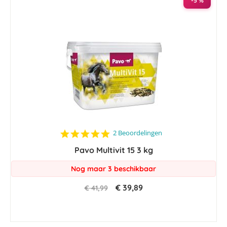
-5 %
5.0
2 Beoordelingen
star
Pavo Multivit 15 3 kg
rating
Nog maar 3 beschikbaar
€ 39,89
€ 41,99