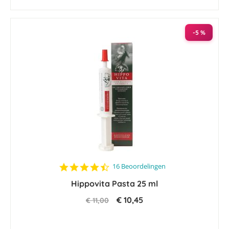
-5 %
4.7
16 Beoordelingen
star
Hippovita Pasta 25 ml
rating
€ 10,45
€ 11,00