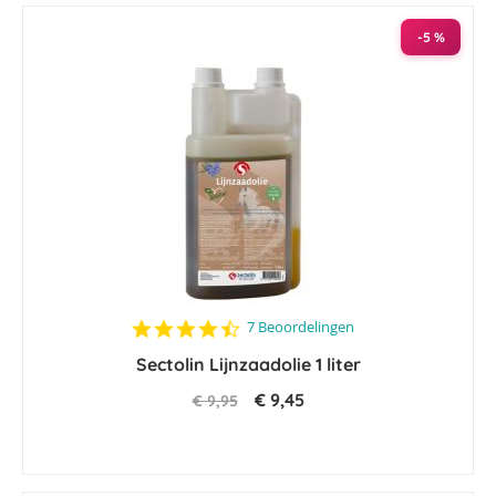
-5 %
4.7
7 Beoordelingen
star
Sectolin Lijnzaadolie 1 liter
rating
€ 9,45
€ 9,95