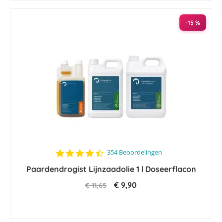
-15 %
4.6
354 Beoordelingen
star
Paardendrogist Lijnzaadolie 1 l Doseerflacon
rating
€ 9,90
€ 11,65