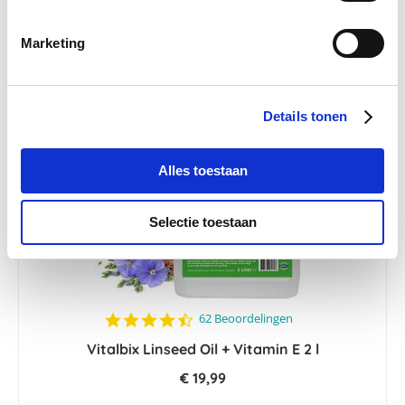
Marketing
Details tonen
Alles toestaan
Selectie toestaan
4.7
62 Beoordelingen
star
Vitalbix Linseed Oil + Vitamin E 2 l
rating
€ 19,99