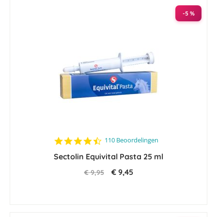
-5 %
4.5
110 Beoordelingen
star
Sectolin Equivital Pasta 25 ml
rating
€ 9,45
€ 9,95