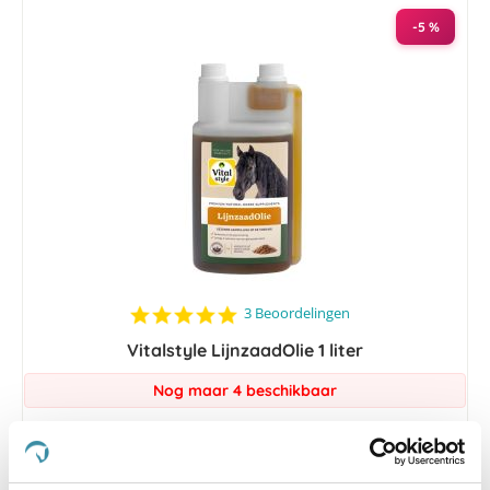
-5 %
5.0
3 Beoordelingen
star
Vitalstyle LijnzaadOlie 1 liter
rating
Nog maar 4 beschikbaar
€ 5,69
€ 5,99