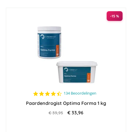
naar
laag
sorteren
-15 %
4.5
134 Beoordelingen
star
Paardendrogist Optima Forma 1 kg
rating
€ 33,96
€ 39,95