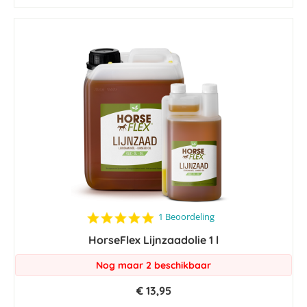
5.0
1 Beoordeling
star
HorseFlex Lijnzaadolie 1 l
rating
Nog maar 2 beschikbaar
€ 13,95