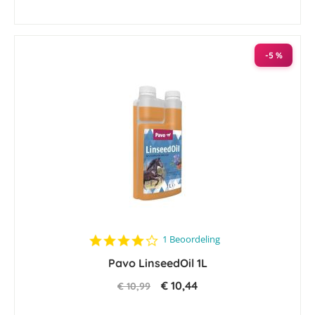
-5 %
4.0
1 Beoordeling
star
Pavo LinseedOil 1L
rating
€ 10,44
€ 10,99