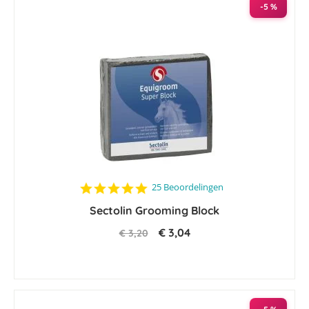
-5 %
4.8
25 Beoordelingen
star
Sectolin Grooming Block
rating
€ 3,04
€ 3,20