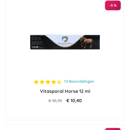
-5 %
4.6
10 Beoordelingen
star
Vitasporal Horse 12 ml
rating
€ 10,40
€ 10,95