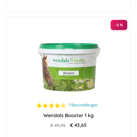
-5 %
4.6
7 Beoordelingen
star
Wendals Booster 1 kg
rating
€ 43,65
€ 45,95