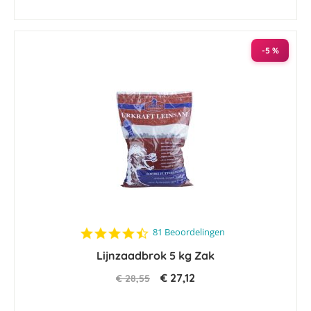
-5 %
4.4
81 Beoordelingen
star
Lijnzaadbrok 5 kg Zak
rating
€ 27,12
€ 28,55