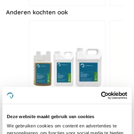
Anderen kochten ook
Paardendrogist Omega Olie
Herb
Gold
(voo
Deze website maakt gebruik van cookies
€ 19,98
We gebruiken cookies om content en advertenties te
€ 23,50
€
personaliseren, om functies voor social media te bieden