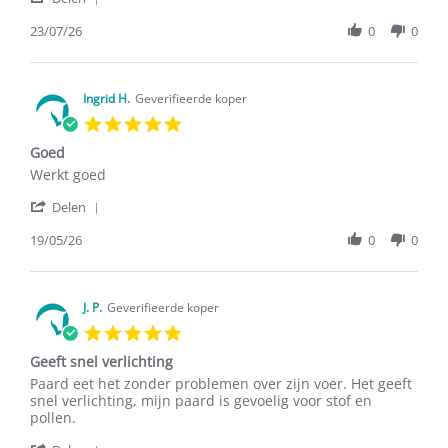
Share
Review
23/07/26
0
0
by
H.
P.
on
Ingrid H.
Geverifieerde koper
23
5.0
Jul
star
2026
Goed
rating
Review
review
Werkt goed
by
stating
'
Ingrid
Goed
Delen
Share
H.
Review
19/05/26
0
0
on
by
19
Ingrid
May
H.
2026
on
J. P.
Geverifieerde koper
19
5.0
May
star
2026
Geeft snel verlichting
rating
Review
review
Paard eet het zonder problemen over zijn voer. Het geeft
by
stating
snel verlichting, mijn paard is gevoelig voor stof en
J.
Geeft
pollen.
P.
snel