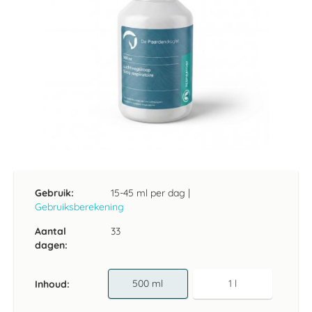
Ga
naar
het
Gebruik:
15-45 ml per dag
|
begin
Gebruiksberekening
van
de
Aantal
33
afbeeldingen-
dagen:
gallerij
500 ml
1 l
Inhoud