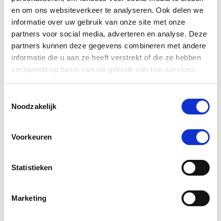
en om ons websiteverkeer te analyseren. Ook delen we
informatie over uw gebruik van onze site met onze
Voeg toe aan winkeltas
Voeg 
partners voor social media, adverteren en analyse. Deze
partners kunnen deze gegevens combineren met andere
informatie die u aan ze heeft verstrekt of die ze hebben
verzameld op basis van uw gebruik van hun services.
4.6
star
211 Beoordelingen, 1 Vragen & antwoorden
rating
Toestemmingsselectie
Noodzakelijk
Schrijf Een Review
Stel Een Vraag
Voorkeuren
BEOORDELINGEN
VRAGEN
Statistieken
211 Beoordelingen
Marketing
Ravenna H.
Geverifieerde koper