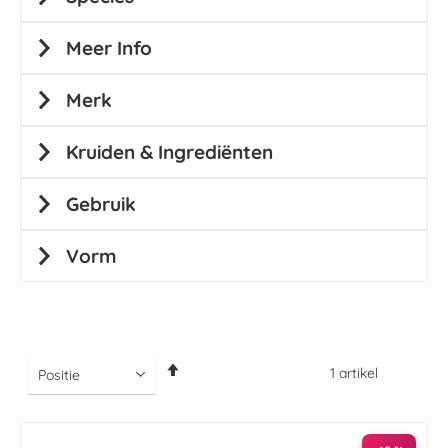
Meer Info
Merk
Kruiden & Ingrediënten
Gebruik
Vorm
Van
1
artikel
hoog
naar
laag
sorteren