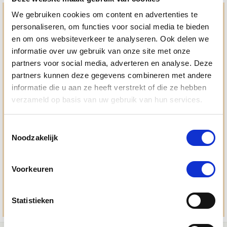
We gebruiken cookies om content en advertenties te
Hulp en advies nodig?
personaliseren, om functies voor social media te bieden
Jouw paard gezond houden en krijgen. Dat is waar we het
en om ons websiteverkeer te analyseren. Ook delen we
allemaal voor doen. Bij De Paardendrogist worden we
informatie over uw gebruik van onze site met onze
gedreven door onze visie: het leveren van producten van
partners voor social media, adverteren en analyse. Deze
topkwaliteit, uitgebreide informatieverstrekking en
"ouderwetse" service. Wij helpen je graag, doen wat wij
partners kunnen deze gegevens combineren met andere
beloven en rusten pas als jij tevreden bent; dat menen we en
informatie die u aan ze heeft verstrekt of die ze hebben
dat checken we ook.
verzameld op basis van uw gebruik van hun services.
Ma. t/m vrij 8:30 - 17:30 uur
Toestemmingsselectie
050 - 409 69 96
Noodzakelijk
advies@paardendrogist.nl
Whatsapp met ons
Voorkeuren
06-2195 98 69
Stuur ons een bericht
Statistieken