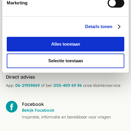
Marketing
Details tonen
Alles toestaan
Klantenservice bereikbaarheid:
Ma - Vrij 8:30 - 17:30 uur
Selectie toestaan
Direct advies
App:
06-21959869
of bel:
050-409 69 96
onze klantenservice
Facebook
Bekijk Facebook
Inspiratie, informatie en bereikbaar voor vragen