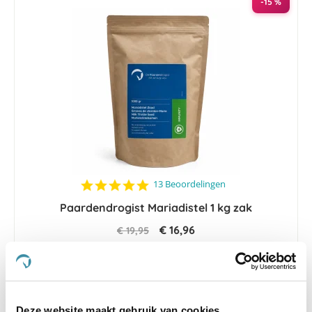
-15 %
4.8
13 Beoordelingen
star
Paardendrogist Mariadistel 1 kg zak
rating
€ 16,96
€ 19,95
Deze website maakt gebruik van cookies