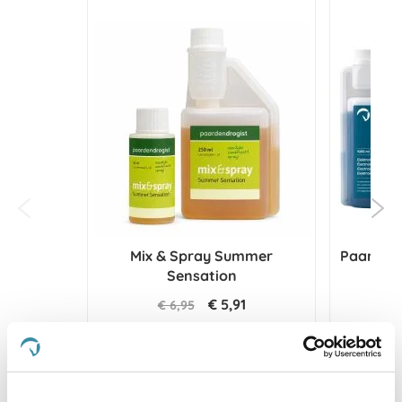
Mix & Spray Summer
Paardend
Sensation
€ 5,91
€ 6,95
€
Voeg toe aan winkeltas
Voeg t