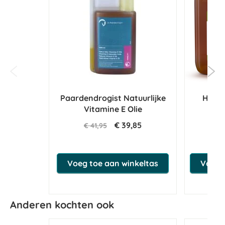
Paardendrogist Natuurlijke
Horse
Vitamine E Olie
€ 39,85
€ 41,95
Voeg toe aan winkeltas
Voeg t
Anderen kochten ook