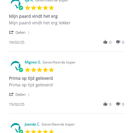
on
Ilja A.
Geverifieerde koper
29
5.0
Jan
star
2026
Mijn paard vindt het erg
rating
Review
review
Mijn paard vindt het erg lekker
by
stating
'
Ilja
Mijn
Delen
Share
A.
paard
Review
16/02/25
0
0
on
vindt
by
16
het
Ilja
Feb
erg
A.
2025
on
Mignon S.
Geverifieerde koper
16
5.0
Feb
star
2025
Prima op tijd geleverd
rating
Review
review
Prima op tijd geleverd
by
stating
'
Mignon
Prima
Delen
Share
S.
op
Review
15/02/25
0
0
on
tijd
by
15
geleverd
Mignon
Feb
S.
2025
on
Joanda C.
Geverifieerde koper
15
5.0