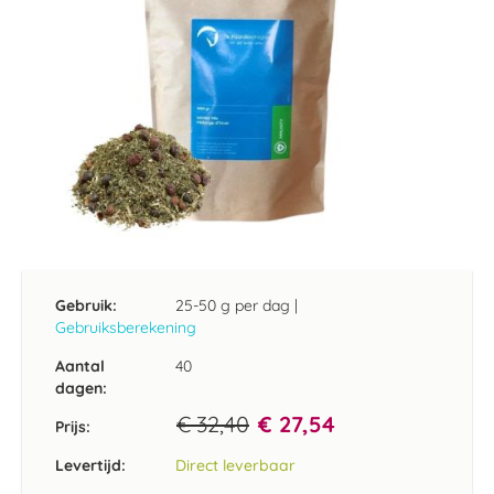
Ga
naar
het
Gebruik:
25-50 g per dag
|
begin
Gebruiksberekening
van
de
Aantal
40
afbeeldingen-
dagen:
gallerij
€ 32,40
€ 27,54
Prijs:
Levertijd:
Direct leverbaar