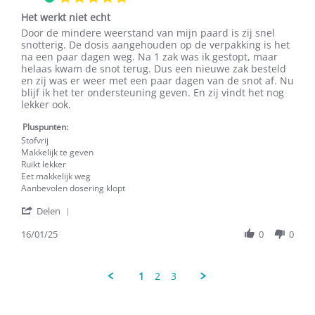
Feb
star
2025
Het werkt niet echt
rating
Review
review
Door de mindere weerstand van mijn paard is zij snel
by
stating
snotterig. De dosis aangehouden op de verpakking is het
Joanda
Het
na een paar dagen weg. Na 1 zak was ik gestopt, maar
C.
werkt
helaas kwam de snot terug. Dus een nieuwe zak besteld
on
niet
en zij was er weer met een paar dagen van de snot af. Nu
16
echt
blijf ik het ter ondersteuning geven. En zij vindt het nog
Jan
lekker ook.
2025
Pluspunten:
Stofvrij
Makkelijk te geven
Ruikt lekker
Eet makkelijk weg
Aanbevolen dosering klopt
'
Delen
Share
Review
16/01/25
0
0
by
Joanda
C.
1
2
3
on
16
Jan