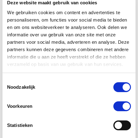
Deze website maakt gebruik van cookies
We gebruiken cookies om content en advertenties te
personaliseren, om functies voor social media te bieden
4.5
star
en om ons websiteverkeer te analyseren. Ook delen we
219 Beoordelingen
rating
informatie over uw gebruik van onze site met onze
partners voor social media, adverteren en analyse. Deze
Schrijf Een Review
Stel Een Vraag
partners kunnen deze gegevens combineren met andere
informatie die u aan ze heeft verstrekt of die ze hebben
BEOORDELINGEN
VRAGEN
verzameld op basis van uw gebruik van hun services.
Toestemmingsselectie
Noodzakelijk
219 Beoordelingen
Voorkeuren
Chantal F.
Geverifieerde koper
5.0
star
Statistieken
Wintermix
rating
Review
review
***** gebruik dit al verschillende jaren van 1november