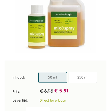
Ga
naar
het
begin
van
50 ml
250 ml
Inhoud
de
afbeeldingen-
€ 5,91
€ 6,95
gallerij
Prijs:
Levertijd:
Direct leverbaar