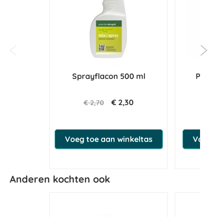
Sprayflacon 500 ml
Paar
S
€ 2,30
€ 2,70
€ 
Voeg toe aan winkeltas
Voeg t
Anderen kochten ook