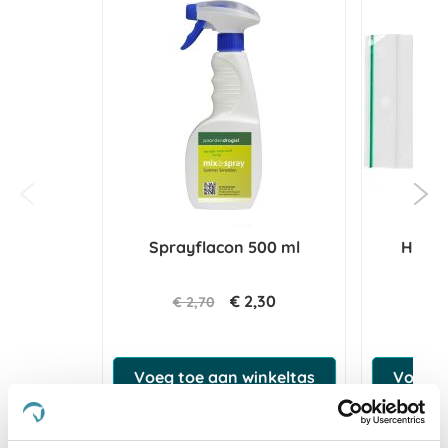
Sprayflacon 500 ml
Herts
€ 2,30
€ 2,70
€ 
Voeg toe aan winkeltas
Voeg t