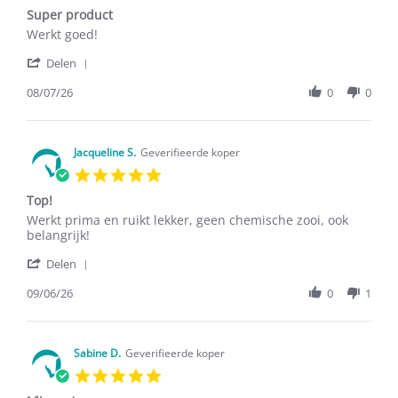
star
2026
Super product
rating
Review
review
Werkt goed!
by
stating
'
Sandrina
Super
Delen
Share
N.
product
Review
08/07/26
0
0
on
by
8
Sandrina
Jul
N.
2026
on
Jacqueline S.
Geverifieerde koper
8
5.0
Jul
star
2026
Top!
rating
Review
review
Werkt prima en ruikt lekker, geen chemische zooi, ook
by
stating
belangrijk!
Jacqueline
Top!
'
S.
Delen
Share
on
Review
09/06/26
0
1
9
by
Jun
Jacqueline
2026
S.
on
Sabine D.
Geverifieerde koper
9
5.0
Jun
star