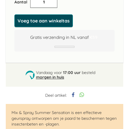
Aantal
Voeg toe aan winkeltas
Gratis verzending in NL vanaf
€59
Vandaag voor
17:00 uur
besteld
morgen in huis
Deel artikel:
Mix & Spray Summer
Sensation
is een effectieve
geurspray ontworpen om je paard te beschermen tegen
insectenbeten en -plagen.