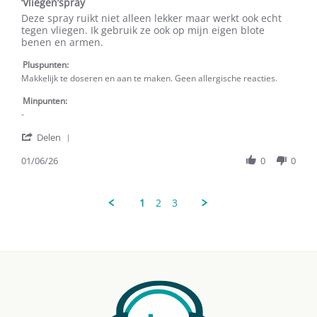
2026
‘Vliegen’spray
rating
Review
review
Deze spray ruikt niet alleen lekker maar werkt ook echt
by
stating
tegen vliegen. Ik gebruik ze ook op mijn eigen blote
Sabine
‘Vliegen’spray
benen en armen.
D.
on
Pluspunten:
1
Makkelijk te doseren en aan te maken. Geen allergische reacties.
Jun
2026
Minpunten:
-
'
Delen
Share
Review
01/06/26
0
0
by
Sabine
D.
1
2
3
on
1
Jun
2026