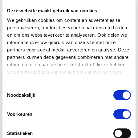
4.4
Deze website maakt gebruik van cookies
star
261 Beoordelingen, 1 Vragen & antwoorden
We gebruiken cookies om content en advertenties te
rating
personaliseren, om functies voor social media te bieden
Schrijf Een Review
Stel Een Vraag
en om ons websiteverkeer te analyseren. Ook delen we
informatie over uw gebruik van onze site met onze
partners voor social media, adverteren en analyse. Deze
BEOORDELINGEN
VRAGEN
partners kunnen deze gegevens combineren met andere
informatie die u aan ze heeft verstrekt of die ze hebben
verzameld op basis van uw gebruik van hun services.
261 Beoordelingen
Toestemmingsselectie
Noodzakelijk
Mieke Z.
Geverifieerde koper
5.0
star
Voorkeuren
ruikt lekker en helpt
rating
Review
review
ruikt lekker en helpt
by
stating
'
Mieke
ruikt
Delen
Statistieken
Share
Z.
lekker