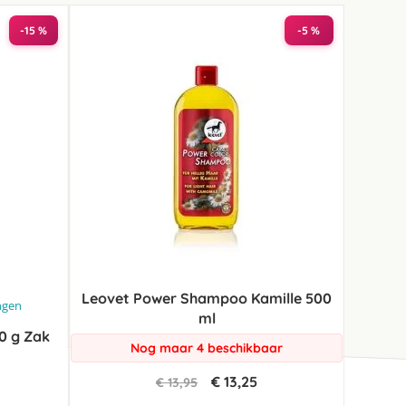
-15 %
-5 %
Leovet Power Shampoo Kamille 500
ngen
ml
0 g Zak
Nog maar 4 beschikbaar
€ 13,25
€ 13,95