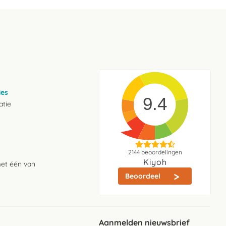
ies
9.4
atie
2144
beoordelingen
Kiyoh
met één van
Beoordeel
Aanmelden nieuwsbrief