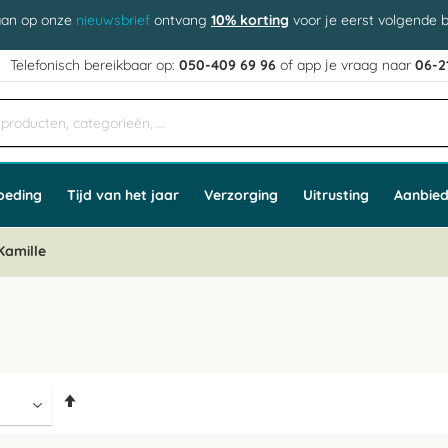
aan op onze
nieuwsbrief
ontvang
10% korting
voor je eerst volgende b
j
Telefonisch bereikbaar op:
050-409 69 96
of app
e vraag naar
06-2
oeding
Tijd van het jaar
Verzorging
Uitrusting
Aanbied
Kamille
Van
hoog
naar