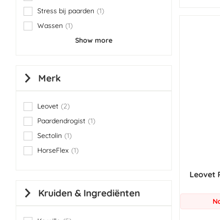
item
Stress bij paarden
1
item
Wassen
1
item
Show more
Merk
Leovet
2
items
Paardendrogist
1
item
Sectolin
1
item
HorseFlex
1
item
Leovet 
Kruiden & Ingrediënten
No