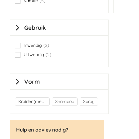
Kamille
5
items
Gebruik
Inwendig
2
items
Uitwendig
2
items
Vorm
Kruiden(mengsels)
Shampoo
Spray
Hulp en advies nodig?