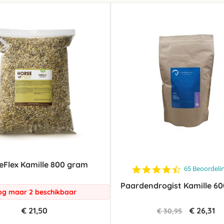
laag
sorteren
eFlex Kamille 800 gram
4.6
65 Beoordeli
star
Paardendrogist Kamille 60
rating
g maar 2 beschikbaar
€ 21,50
€ 26,31
€ 30,95