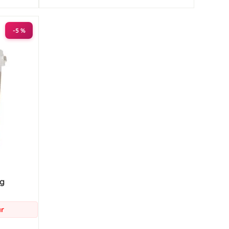
-5 %
 g
ar