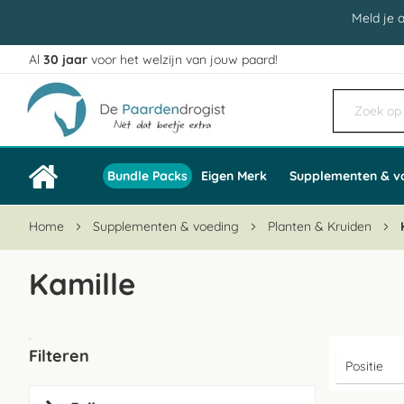
Meld je 
Al
30 jaar
voor het welzijn van jouw paard!
Ga
naar
de
inhoud
Bundle Packs
Eigen Merk
Supplementen & v
Home
Supplementen & voeding
Planten & Kruiden
Kamille
Filteren