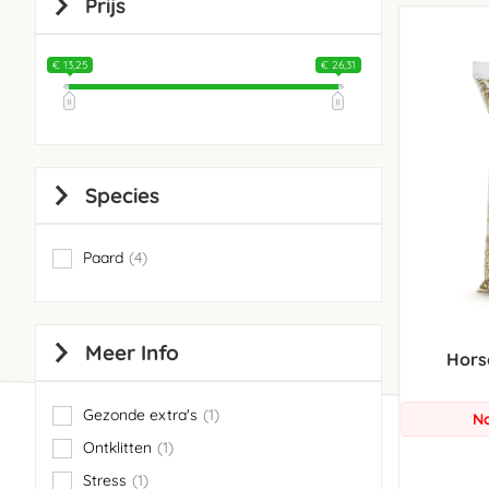
Prijs
€ 13,25
€ 26,31
Species
Paard
4
items
Meer Info
Hors
Gezonde extra's
1
No
item
Ontklitten
1
item
Stress
1