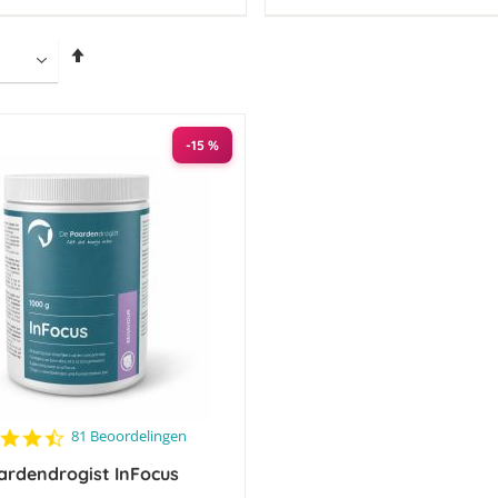
Van
hoog
naar
laag
sorteren
-15 %
4.4
81 Beoordelingen
star
ardendrogist InFocus
rating