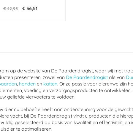
€ 36,51
€ 42,95
om op de website van De Paardendrogist, waar wij met trot
ucten presenteren, zowel van
De Paardendrogist
als van
Du
paarden
,
honden
en
katten
. Onze passie voor dierenwelzijn he
lementen, voeding en verzorgingsproducten te ontwikkelen,
uw geliefde viervoeters te voldoen.
w dier nu behoefte heeft aan ondersteuning voor de gewrichte
ere vacht, bij De Paardendrogist vindt u producten die hierop
vuldig geselecteerd op basis van kwaliteit en effectiviteit, 
uisdier te optimaliseren.