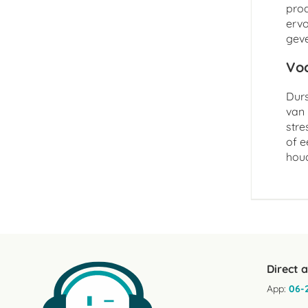
prod
ervo
geve
Voo
Durs
van 
stre
of e
hou
Direct 
App:
06-