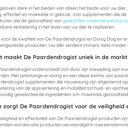
eloven sterk in het bieden van alleen het beste voor uw dier
ig, effectief en makkelijk in gebruik. Van supplementen die
ducten die de gezondheid van
gewrichten ondersteunen bij o
bare verbetering in het leven van uw dier te realiseren.
 voor de kwaliteit van De Paardendrogist en Dursy Dog en er
ngestelde producten. Uw dier verdient immers niets minder da
t maakt De Paardendrogist uniek in de mark
aardendrogist onderscheidt zich door zijn toewijding aan kwa
den. Met jarenlange ervaring en een diepe kennis van paarde
dendrogist supplementen die nauwkeurig zijn afgestemd op
etering van de spijsvertering en mobiliteit tot huid- en vacht
vuldig geselecteerde ingrediënten om maximale gezondheid
 zorgt De Paardendrogist voor de veiligheid e
eiligheid en effectiviteit van De Paardendrogist producten zi
endien worden alle producten vervaardigd in overeenstemm