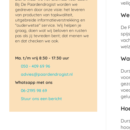
veil
Bij De Paardendrogist worden we
gedreven door onze visie: het leveren
Wel
van producten van topkwaliteit,
uitgebreide informatieverstrekking en
"ouderwetse" service. Wij helpen je
De P
graag, doen wat wij beloven en rusten
spij
pas als jij tevreden bent; dat menen we
vach
en dat checken we ook.
welz
Wat
Ma. t/m vrij 8:30 - 17:30 uur
050 - 409 69 96
Durs
advies@paardendrogist.nl
voor
Whatsapp met ons
gezo
voed
06-2195 98 69
gelu
Stuur ons een bericht
Hoe
Durs
hoog