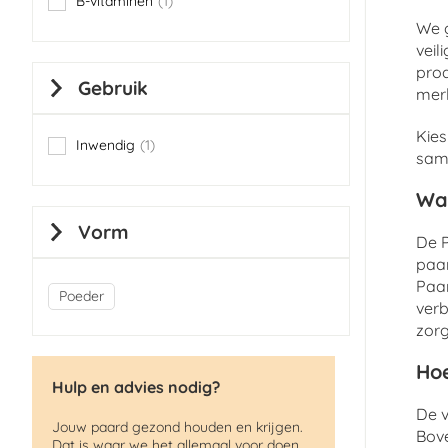
B-vitaminen
1
item
We g
veil
pro
Gebruik
merk
Kies
Inwendig
1
item
same
Wa
Vorm
De P
paar
Paar
Poeder
verb
zorg
Hoe
Hulp en advies nodig?
De v
Jouw paard gezond houden en krijgen.
Bov
Dat is waar we het allemaal voor doen.