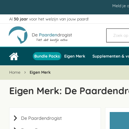
Meld je 
Al
30 jaar
voor het welzijn van jouw paard!
Ga
naar
de
inhoud
Bundle Packs
Eigen Merk
Supplementen & v
Home
Eigen Merk
Eigen Merk: De Paardendr
De Paardendrogist