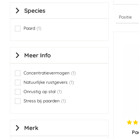
Species
Paard
1
item
Meer Info
Concentratievermogen
1
item
Natuurlijke rustgevers
1
item
Onrustig op stal
1
item
Stress bij paarden
1
item
Merk
Pa