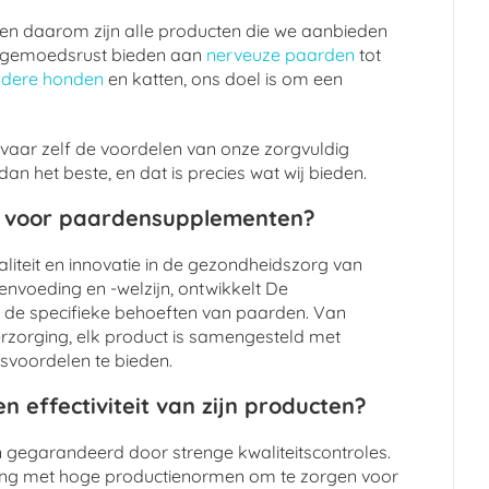
, en daarom zijn alle producten die we aanbieden
 de gemoedsrust bieden aan
nerveuze paarden
tot
udere honden
en katten, ons doel is om een
vaar zelf de voordelen van onze zorgvuldig
n het beste, en dat is precies wat wij bieden.
t voor paardensupplementen?
liteit en innovatie in de gezondheidszorg van
nvoeding en -welzijn, ontwikkelt De
 de specifieke behoeften van paarden. Van
verzorging, elk product is samengesteld met
svoordelen te bieden.
n effectiviteit van zijn producten?
jn gegarandeerd door strenge kwaliteitscontroles.
ing met hoge productienormen om te zorgen voor