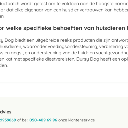
uctbatch wordt getest om te voldoen aan de hoogste normen
or dat elke eigenaar van een huisdier vertrouwen kan hebben 
n.
r welke specifieke behoeften van huisdieren
y Dog biedt een uitgebreide reeks producten die zijn ontwo
huisdieren, waaronder voedingsondersteuning, verbetering v
ss en angst, en ondersteuning van de huid- en vachtgezondhe
en kat met specifieke dieetvereisten, Dursy Dog heeft een op
den.
advies
21959869
of bel:
050-409 69 96
onze klantenservice