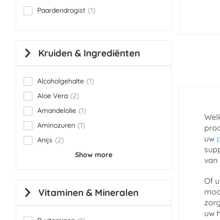
Paardendrogist
1
item
Kruiden & Ingrediënten
Alcoholgehalte
1
item
Aloe Vera
2
items
Amandelolie
1
item
Welk
Aminozuren
1
prod
item
uw
Anijs
2
items
supp
Show more
van 
Of u
Vitaminen & Mineralen
mooi
zorg
uw h