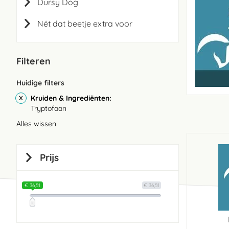
Dursy Dog
Nét dat beetje extra voor
Filteren
Huidige filters
Kruiden & Ingrediënten
Tryptofaan
Alles wissen
Prijs
€ 36,51
€ 36,51