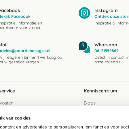
Facebook
Instagram
Bekijk Facebook
Ontdek onze stor
Inspiratie, informatie en
Inspiratie & inform
bereikbaar voor vragen
Mail
Whatsapp
advies@paardendrogist.nl
06-21959869
Wij reageren binnen 1 werkdag op
Direct in contact 
jouw gestelde vragen
onze collega's
service
Kenniscentrum
kosten
Blogs
ervice
Ingredientenwijzer
ik van cookies
jzen
Merken
ontent en advertenties te personaliseren, om functies voor soci