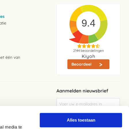
ies
9.4
atie
2144
beoordelingen
Kiyoh
met één van
Beoordeel
Aanmelden nieuwsbrief
Abonneer
u
op
Meld je aan
onze
Alles toestaan
nieuwsbrief
al media te
Elke week de beste acties en het laaste