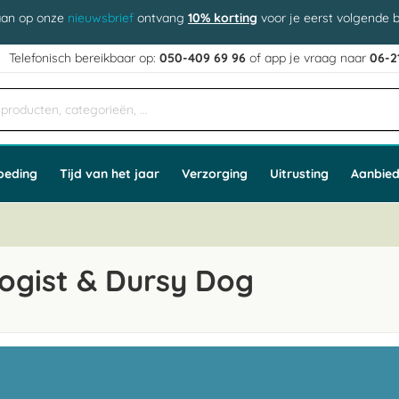
aan op onze
nieuwsbrief
ontvang
10% korting
voor je eerst volgende b
j
Telefonisch bereikbaar op:
050-409 69 96
of app
e vraag naar
06-2
oeding
Tijd van het jaar
Verzorging
Uitrusting
Aanbied
ogist & Dursy Dog