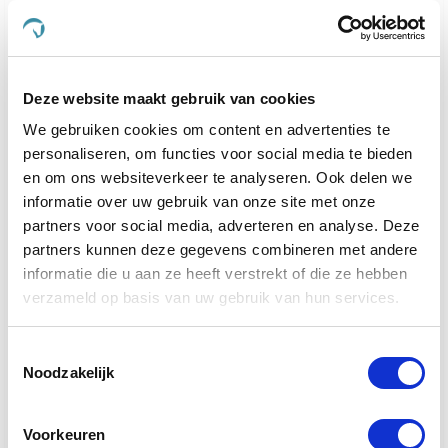
voeding en verzorgingsproducten te ontwikkelen, die
speciaal zijn ontworpen om aan de behoeften van
uw geliefde viervoeters te voldoen.
Of uw dier nu behoefte heeft aan ondersteuning
Deze website maakt gebruik van cookies
voor de gewrichten, een verbetering van de
We gebruiken cookies om content en advertenties te
spijsvertering, of een mooiere vacht, bij De
Paardendrogist vindt u producten die hierop zijn
personaliseren, om functies voor social media te bieden
afgestemd. Elk product in ons assortiment is
en om ons websiteverkeer te analyseren. Ook delen we
zorgvuldig geselecteerd op basis van kwaliteit en
informatie over uw gebruik van onze site met onze
effectiviteit, en is ontwikkeld om de gezondheid en
partners voor social media, adverteren en analyse. Deze
het geluk van uw huisdier te optimaliseren.
partners kunnen deze gegevens combineren met andere
informatie die u aan ze heeft verstrekt of die ze hebben
We geloven sterk in het bieden van alleen het beste
verzameld op basis van uw gebruik van hun services.
voor uw dier, en daarom zijn alle producten die we
aanbieden veilig, effectief en makkelijk in gebruik.
Van supplementen die de gemoedsrust bieden aan
Toestemmingsselectie
nerveuze paarden
tot producten die de gezondheid
Noodzakelijk
van
gewrichten ondersteunen bij oudere honden
en
katten, ons doel is om een merkbare verbetering in
Voorkeuren
het leven van uw dier te realiseren.