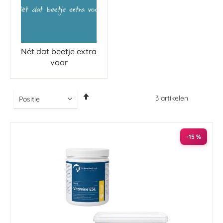
Nét dat beetje extra
voor
Van
3
artikelen
hoog
naar
laag
sorteren
-15 %