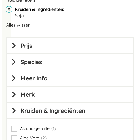
Huidige filters
Kruiden & Ingrediënten
Soja
Alles wissen
Prijs
Species
Meer Info
Merk
Kruiden & Ingrediënten
Alcoholgehalte
1
item
Aloe Vera
2