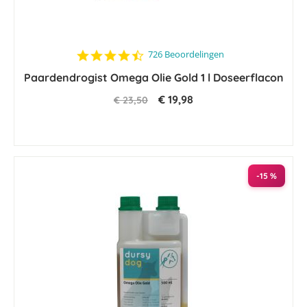
4.7
726 Beoordelingen
star
Paardendrogist Omega Olie Gold 1 l Doseerflacon
rating
€ 19,98
€ 23,50
-15 %