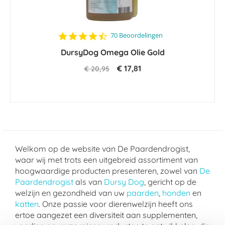
4.6
70 Beoordelingen
star
DursyDog Omega Olie Gold
rating
€ 17,81
€ 20,95
Welkom op de website van De Paardendrogist,
waar wij met trots een uitgebreid assortiment van
hoogwaardige producten presenteren, zowel van
De
Paardendrogist
als van
Dursy Dog
, gericht op de
welzijn en gezondheid van uw
paarden
,
honden
en
katten
. Onze passie voor dierenwelzijn heeft ons
ertoe aangezet een diversiteit aan supplementen,