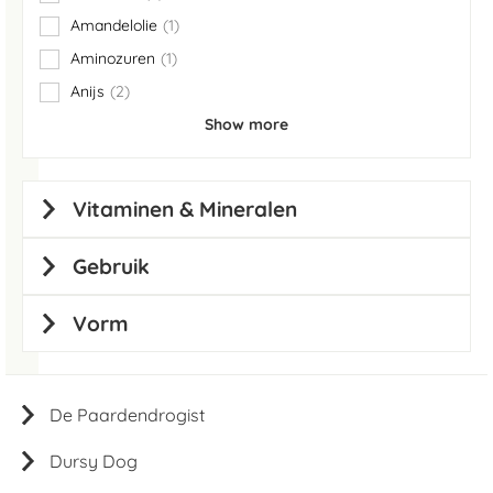
items
Amandelolie
1
item
Aminozuren
1
item
Anijs
2
items
Show more
Vitaminen & Mineralen
Gebruik
Vorm
De Paardendrogist
Dursy Dog