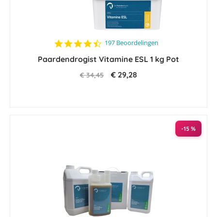
4.4
197 Beoordelingen
star
Paardendrogist Vitamine ESL 1 kg Pot
rating
€ 29,28
€ 34,45
-15 %