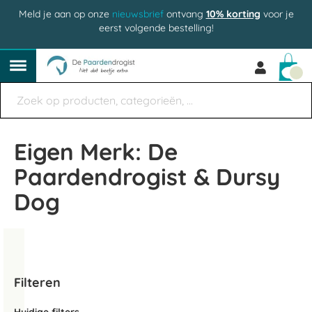
Meld je aan op onze
nieuwsbrief
ontvang
10% korting
voor je
eerst volgende bestelling!
Win
Eigen Merk: De
Paardendrogist & Dursy
Dog
Filteren