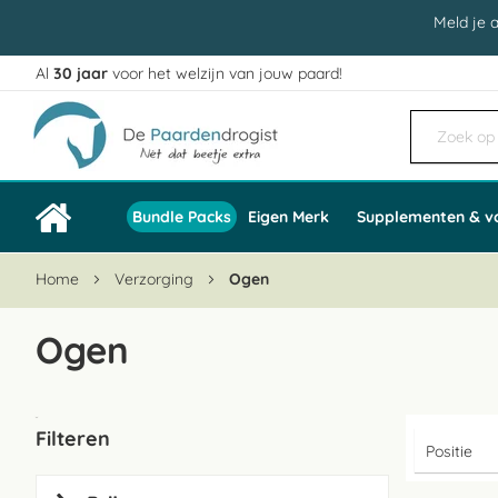
Meld je 
Al
30 jaar
voor het welzijn van jouw paard!
Ga
naar
de
inhoud
Bundle Packs
Eigen Merk
Supplementen & v
Home
Verzorging
Ogen
Ogen
Filteren