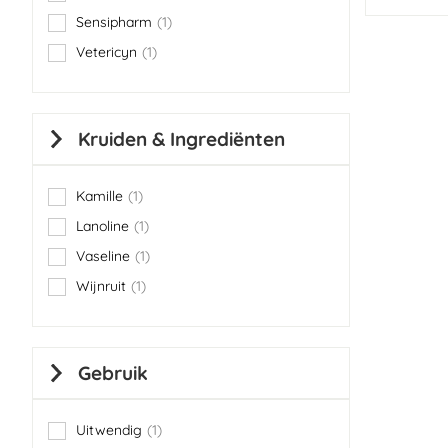
item
Sensipharm
1
item
Vetericyn
1
item
Kruiden & Ingrediënten
Kamille
1
item
Lanoline
1
item
Vaseline
1
item
Wijnruit
1
item
Gebruik
Uitwendig
1
item