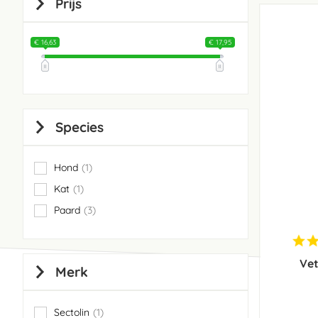
Prijs
€ 16,63
€ 17,95
Species
Hond
1
item
Kat
1
item
Paard
3
items
Vet
Merk
Sectolin
1