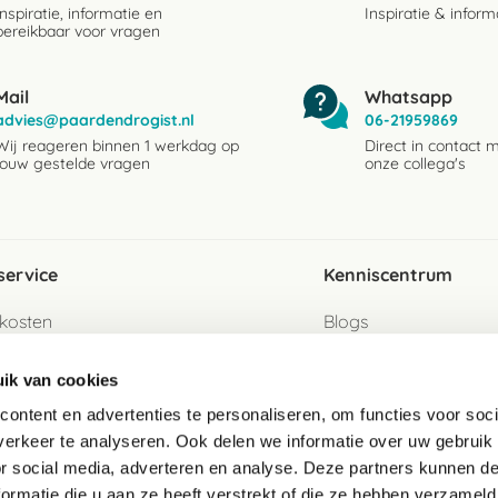
Inspiratie, informatie en
Inspiratie & inform
bereikbaar voor vragen
Mail
Whatsapp
advies@paardendrogist.nl
06-21959869
Wij reageren binnen 1 werkdag op
Direct in contact 
jouw gestelde vragen
onze collega's
service
Kenniscentrum
kosten
Blogs
ervice
Ingredientenwijzer
ik van cookies
jzen
Merken
ontent en advertenties te personaliseren, om functies voor soci
erkeer te analyseren. Ook delen we informatie over uw gebruik
turen als gast
or social media, adverteren en analyse. Deze partners kunnen 
ormatie die u aan ze heeft verstrekt of die ze hebben verzameld