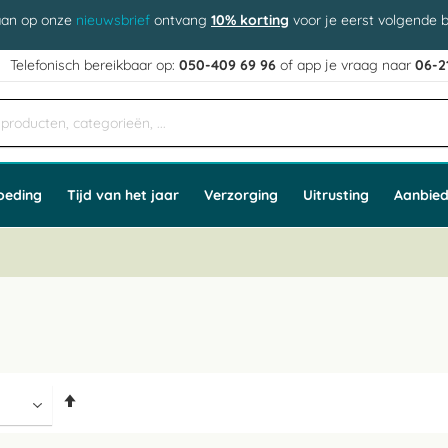
aan op onze
nieuwsbrief
ontvang
10% korting
voor je eerst volgende b
j
Telefonisch bereikbaar op:
050-409 69 96
of app
e vraag naar
06-2
oeding
Tijd van het jaar
Verzorging
Uitrusting
Aanbied
Van
hoog
naar