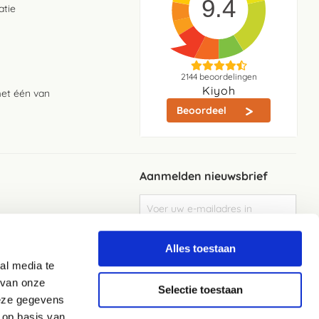
9.4
atie
2144
beoordelingen
Kiyoh
met één van
Beoordeel
Aanmelden nieuwsbrief
Abonneer
u
op
Meld je aan
onze
Alles toestaan
nieuwsbrief
al media te
Elke week de beste acties en het laaste
nieuws in je eigen mailbox
 van onze
Selectie toestaan
deze gegevens
 op basis van