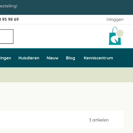
estelling!
1 95 98 69
Inloggen
Winke
ingen
Huisdieren
Nieuw
Blog
Kenniscentrum
3
artikelen