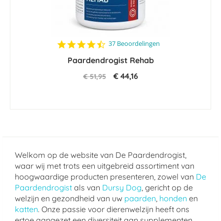
4.7
37 Beoordelingen
star
Paardendrogist Rehab
rating
€ 44,16
€ 51,95
Welkom op de website van De Paardendrogist,
waar wij met trots een uitgebreid assortiment van
hoogwaardige producten presenteren, zowel van
De
Paardendrogist
als van
Dursy Dog
, gericht op de
welzijn en gezondheid van uw
paarden
,
honden
en
katten
. Onze passie voor dierenwelzijn heeft ons
ertoe aangezet een diversiteit aan supplementen,