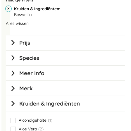
Huidige filters
Kruiden & Ingrediënten
Boswellia
Alles wissen
Prijs
Species
Meer Info
Merk
Kruiden & Ingrediënten
Alcoholgehalte
1
item
Aloe Vera
2