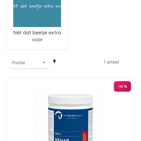
Nét dat beetje extra
voor
Van
1
artikel
hoog
naar
laag
sorteren
-15 %