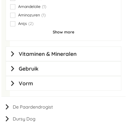
items
Amandelolie
1
item
Aminozuren
1
item
Anijs
2
items
Show more
Vitaminen & Mineralen
Gebruik
Vorm
De Paardendrogist
Dursy Dog