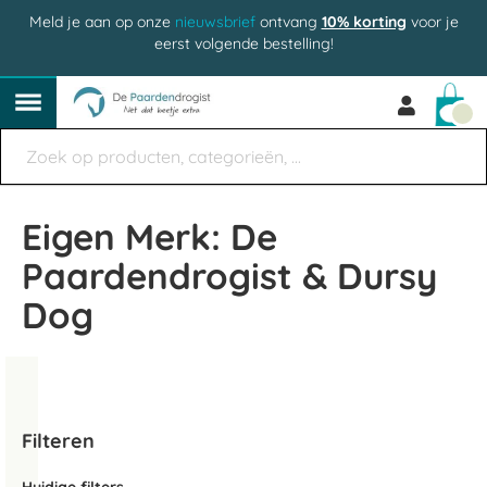
Meld je aan op onze
nieuwsbrief
ontvang
10% korting
voor je
eerst volgende bestelling!
Win
Eigen Merk: De
Paardendrogist & Dursy
Dog
Filteren