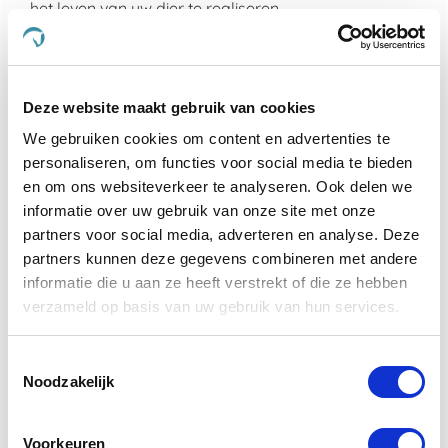
het leven van uw dier te realiseren.
Kies voor de kwaliteit van De Paardendrogist en
Dursy Dog en ervaar zelf de voordelen van onze
zorgvuldig samengestelde producten. Uw dier
Deze website maakt gebruik van cookies
verdient immers niets minder dan het beste, en dat is
precies wat wij bieden.
We gebruiken cookies om content en advertenties te
personaliseren, om functies voor social media te bieden
Wat maakt De Paardendrogist uniek in
en om ons websiteverkeer te analyseren. Ook delen we
de markt voor paardensupplementen?
informatie over uw gebruik van onze site met onze
partners voor social media, adverteren en analyse. Deze
De Paardendrogist onderscheidt zich door zijn
partners kunnen deze gegevens combineren met andere
toewijding aan kwaliteit en innovatie in de
informatie die u aan ze heeft verstrekt of die ze hebben
gezondheidszorg van paarden. Met jarenlange
verzameld op basis van uw gebruik van hun services.
ervaring en een diepe kennis van paardenvoeding
en -welzijn, ontwikkelt De Paardendrogist
supplementen die nauwkeurig zijn afgestemd op de
Toestemmingsselectie
specifieke behoeften van paarden. Van verbetering
Noodzakelijk
van de spijsvertering en mobiliteit tot huid- en
vachtverzorging, elk product is samengesteld met
zorgvuldig geselecteerde ingrediënten om
Voorkeuren