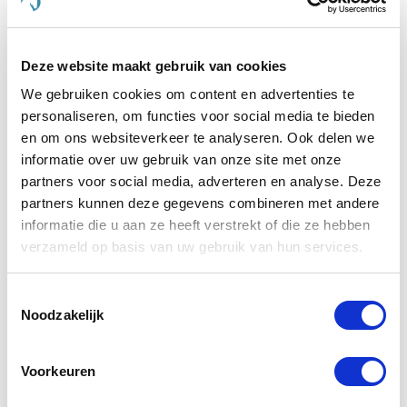
Of uw dier nu behoefte heeft aan ondersteuning
voor de gewrichten, een verbetering van de
Deze website maakt gebruik van cookies
spijsvertering, of een mooiere vacht, bij De
Paardendrogist vindt u producten die hierop zijn
We gebruiken cookies om content en advertenties te
afgestemd. Elk product in ons assortiment is
personaliseren, om functies voor social media te bieden
zorgvuldig geselecteerd op basis van kwaliteit en
en om ons websiteverkeer te analyseren. Ook delen we
effectiviteit, en is ontwikkeld om de gezondheid en
informatie over uw gebruik van onze site met onze
het geluk van uw huisdier te optimaliseren.
partners voor social media, adverteren en analyse. Deze
partners kunnen deze gegevens combineren met andere
We geloven sterk in het bieden van alleen het beste
informatie die u aan ze heeft verstrekt of die ze hebben
voor uw dier, en daarom zijn alle producten die we
verzameld op basis van uw gebruik van hun services.
aanbieden veilig, effectief en makkelijk in gebruik.
Van supplementen die de gemoedsrust bieden aan
nerveuze paarden
tot producten die de gezondheid
Toestemmingsselectie
van
gewrichten ondersteunen bij oudere honden
en
Noodzakelijk
katten, ons doel is om een merkbare verbetering in
het leven van uw dier te realiseren.
Voorkeuren
Kies voor de kwaliteit van De Paardendrogist en