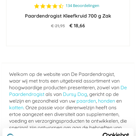
4.6
134 Beoordelingen
star
Paardendrogist Kleefkruid 700 g Zak
rating
€ 18,66
€ 21,95
Welkom op de website van De Paardendrogist,
waar wij met trots een uitgebreid assortiment van
hoogwaardige producten presenteren, zowel van
De
Paardendrogist
als van
Dursy Dog
, gericht op de
welzijn en gezondheid van uw
paarden
,
honden
en
katten
. Onze passie voor dierenwelzijn heeft ons
ertoe aangezet een diversiteit aan supplementen,
voeding en verzorgingsproducten te ontwikkelen, die
speciaal zijn ontworpen om aan de behoeften van
uw geliefde viervoeters te voldoen.