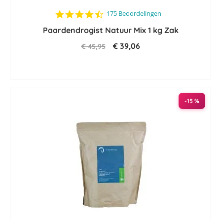
4.7
175 Beoordelingen
star
Paardendrogist Natuur Mix 1 kg Zak
rating
€ 39,06
€ 45,95
-15 %