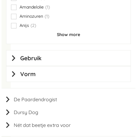
items
Amandelolie
1
item
Aminozuren
1
item
Anijs
2
items
Show more
Gebruik
Vorm
De Paardendrogist
Dursy Dog
Nét dat beetje extra voor