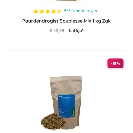
4.6
596 Beoordelingen
star
Paardendrogist Souplesse Mix 1 kg Zak
rating
€ 36,51
€ 42,95
-15 %