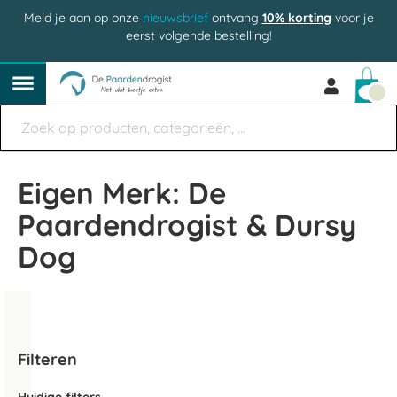
Meld je aan op onze
nieuwsbrief
ontvang
10% korting
voor je
eerst volgende bestelling!
Win
Eigen Merk: De
Paardendrogist & Dursy
Dog
Filteren