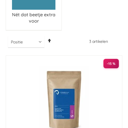
Nét dat beetje extra
voor
Van
3
artikelen
hoog
naar
laag
sorteren
-15 %