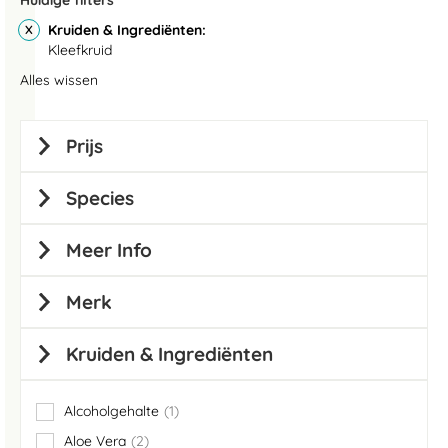
Huidige filters
Kruiden & Ingrediënten
Kleefkruid
Alles wissen
Prijs
Species
Meer Info
Merk
Kruiden & Ingrediënten
Alcoholgehalte
1
item
Aloe Vera
2