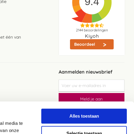
9.4
atie
2144
beoordelingen
Kiyoh
met één van
Beoordeel
Aanmelden nieuwsbrief
Abonneer
u
op
Meld je aan
onze
nieuwsbrief
Elke week de beste acties en het laaste
nieuws in je eigen mailbox
Alles toestaan
al media te
 van onze
Selectie toestaan