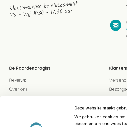
Klantenservice bereikbaarheid:
Ma - Vrij 8:30 - 17:30 uur
De Paardendrogist
Klanten
Reviews
Verzend
Over ons
Bezorgs
Vacatures
Betaalwi
Contact
Retour
Deze website maakt gebru
Retour s
We gebruiken cookies om c
bieden en om ons websitev
Garanti