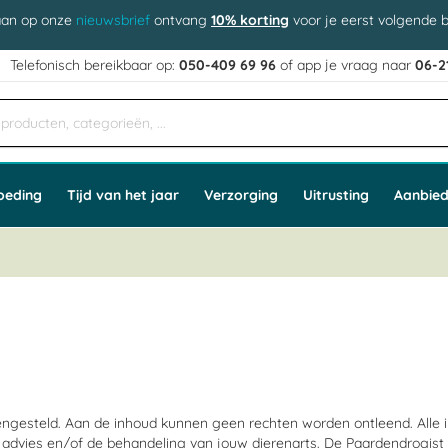
aan op onze
nieuwsbrief
ontvang
10% korting
voor je eerst volgende b
j
Telefonisch bereikbaar op:
050-409 69 96
of app
e vraag naar
06-2
oeding
Tijd van het jaar
Verzorging
Uitrusting
Aanbied
ngesteld. Aan de inhoud kunnen geen rechten worden ontleend. Alle in
advies en/of de behandeling van jouw dierenarts. De Paardendrogist 