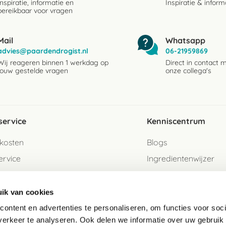
Inspiratie, informatie en
Inspiratie & inform
bereikbaar voor vragen
Mail
Whatsapp
advies@paardendrogist.nl
06-21959869
Wij reageren binnen 1 werkdag op
Direct in contact 
jouw gestelde vragen
onze collega's
service
Kenniscentrum
kosten
Blogs
ervice
Ingredientenwijzer
jzen
Merken
ik van cookies
turen als gast
ontent en advertenties te personaliseren, om functies voor soci
erkeer te analyseren. Ook delen we informatie over uw gebruik
e