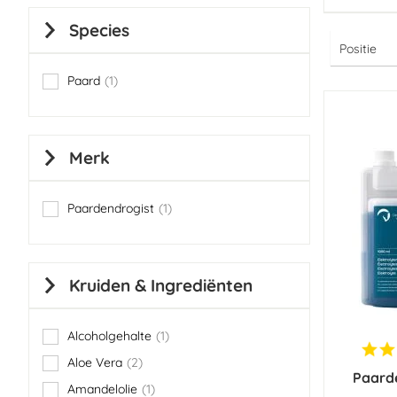
Species
Paard
1
item
Merk
Paardendrogist
1
item
Kruiden & Ingrediënten
Alcoholgehalte
1
item
Aloe Vera
2
items
Paarde
Amandelolie
1
item