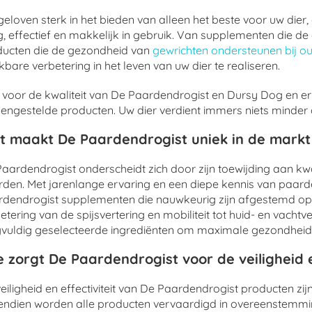
eloven sterk in het bieden van alleen het beste voor uw dier
ig, effectief en makkelijk in gebruik. Van supplementen die
ducten die de gezondheid van
gewrichten ondersteunen bij o
bare verbetering in het leven van uw dier te realiseren.
 voor de kwaliteit van De Paardendrogist en Dursy Dog en er
ngestelde producten. Uw dier verdient immers niets minder da
t maakt De Paardendrogist uniek in de mark
aardendrogist onderscheidt zich door zijn toewijding aan kwa
den. Met jarenlange ervaring en een diepe kennis van paarde
dendrogist supplementen die nauwkeurig zijn afgestemd op
etering van de spijsvertering en mobiliteit tot huid- en vacht
vuldig geselecteerde ingrediënten om maximale gezondheid
 zorgt De Paardendrogist voor de veiligheid e
eiligheid en effectiviteit van De Paardendrogist producten zi
endien worden alle producten vervaardigd in overeenstemm