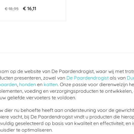
€ 16,11
€ 18,95
om op de website van De Paardendrogist, waar wij met trot
ucten presenteren, zowel van
De Paardendrogist
als van
Du
paarden
,
honden
en
katten
. Onze passie voor dierenwelzijn he
lementen, voeding en verzorgingsproducten te ontwikkelen,
uw geliefde viervoeters te voldoen.
w dier nu behoefte heeft aan ondersteuning voor de gewrichte
ere vacht, bij De Paardendrogist vindt u producten die hierop
vuldig geselecteerd op basis van kwaliteit en effectiviteit, 
uisdier te optimaliseren.