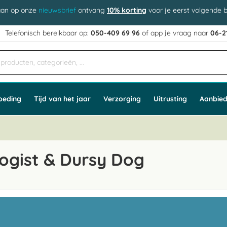
aan op onze
nieuwsbrief
ontvang
10% korting
voor je eerst volgende b
j
Telefonisch bereikbaar op:
050-409 69 96
of app
e vraag naar
06-2
oeding
Tijd van het jaar
Verzorging
Uitrusting
Aanbied
ogist & Dursy Dog