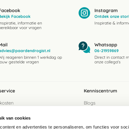
Facebook
Instagram
Bekijk Facebook
Ontdek onze stor
Inspiratie, informatie en
Inspiratie & inform
bereikbaar voor vragen
Mail
Whatsapp
advies@paardendrogist.nl
06-21959869
Wij reageren binnen 1 werkdag op
Direct in contact 
jouw gestelde vragen
onze collega's
service
Kenniscentrum
kosten
Blogs
ervice
Ingredientenwijzer
ik van cookies
jzen
Merken
ontent en advertenties te personaliseren, om functies voor soci