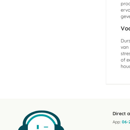
prod
ervo
geve
Voo
Durs
van 
stre
of e
hou
Direct 
App:
06-