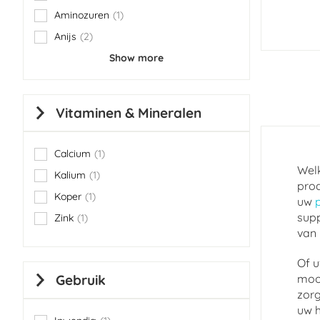
Aminozuren
1
item
Anijs
2
items
Show more
Vitaminen & Mineralen
Calcium
1
item
Welk
Kalium
1
item
prod
Koper
1
uw
item
supp
Zink
1
item
van 
Of u
Gebruik
mooi
zorg
uw h