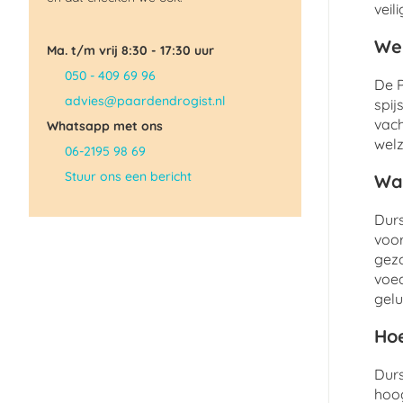
veil
Wel
Ma. t/m vrij 8:30 - 17:30 uur
050 - 409 69 96
De P
advies@paardendrogist.nl
spij
vach
Whatsapp met ons
welz
06-2195 98 69
Stuur ons een bericht
Wat
Durs
voor
gezo
voed
gelu
Hoe
Durs
hoog