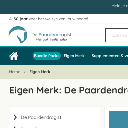
Meld je 
Al
30 jaar
voor het welzijn van jouw paard!
Ga
naar
de
inhoud
Bundle Packs
Eigen Merk
Supplementen & v
Home
Eigen Merk
Eigen Merk: De Paardendr
De Paardendrogist