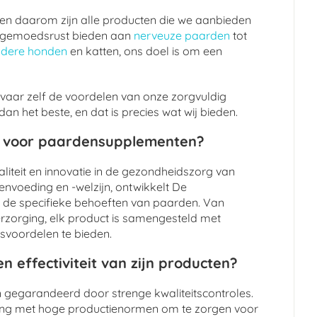
, en daarom zijn alle producten die we aanbieden
 de gemoedsrust bieden aan
nerveuze paarden
tot
udere honden
en katten, ons doel is om een
vaar zelf de voordelen van onze zorgvuldig
n het beste, en dat is precies wat wij bieden.
t voor paardensupplementen?
liteit en innovatie in de gezondheidszorg van
nvoeding en -welzijn, ontwikkelt De
 de specifieke behoeften van paarden. Van
verzorging, elk product is samengesteld met
svoordelen te bieden.
n effectiviteit van zijn producten?
jn gegarandeerd door strenge kwaliteitscontroles.
ing met hoge productienormen om te zorgen voor