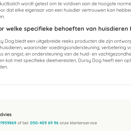
uctbatch wordt getest om te voldoen aan de hoogste normen
or dat elke eigenaar van een huisdier vertrouwen kan hebben 
n.
r welke specifieke behoeften van huisdieren
y Dog biedt een uitgebreide reeks producten die zijn ontwo
huisdieren, waaronder voedingsondersteuning, verbetering v
ss en angst, en ondersteuning van de huid- en vachtgezondhe
en kat met specifieke dieetvereisten, Dursy Dog heeft een op
den.
advies
21959869
of bel:
050-409 69 96
onze klantenservice