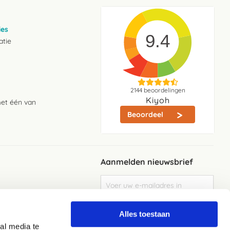
ies
9.4
atie
2144
beoordelingen
Kiyoh
met één van
Beoordeel
Aanmelden nieuwsbrief
Abonneer
u
op
Meld je aan
onze
Alles toestaan
nieuwsbrief
al media te
Elke week de beste acties en het laaste