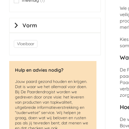
Inwendig
1
item
We g
veil
pro
Vorm
merk
Kies
Vloeibaar
same
Wa
De P
Hulp en advies nodig?
paar
Jouw paard gezond houden en krijgen.
Paar
Dat is waar we het allemaal voor doen.
verb
Bij De Paardendrogist worden we
zorg
gedreven door onze visie: het leveren
van producten van topkwaliteit,
Hoe
uitgebreide informatieverstrekking en
"ouderwetse" service. Wij helpen je
graag, doen wat wij beloven en rusten
De v
pas als jij tevreden bent; dat menen we
Bov
en dat checken we ook.