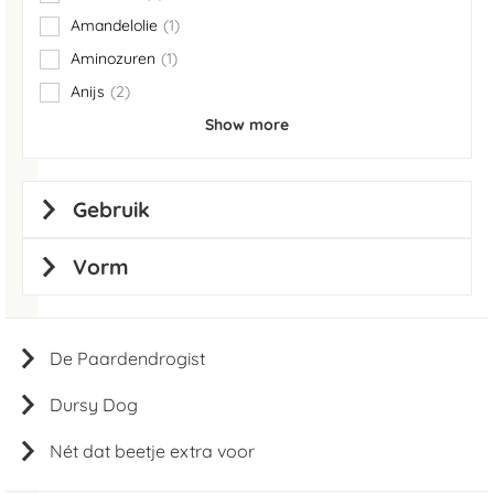
items
Amandelolie
1
item
Aminozuren
1
item
Anijs
2
items
Show more
Gebruik
Vorm
De Paardendrogist
Dursy Dog
Nét dat beetje extra voor