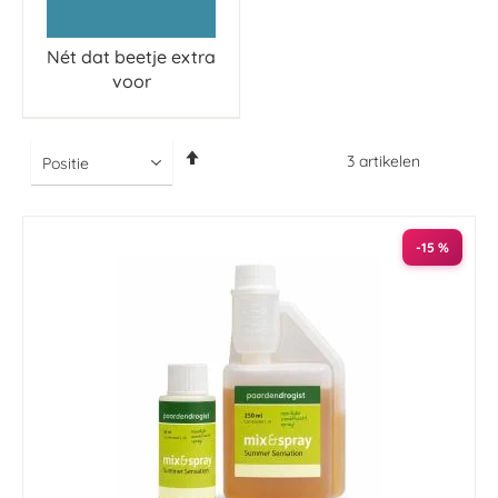
Nét dat beetje extra
voor
Van
3
artikelen
hoog
naar
laag
sorteren
-15 %