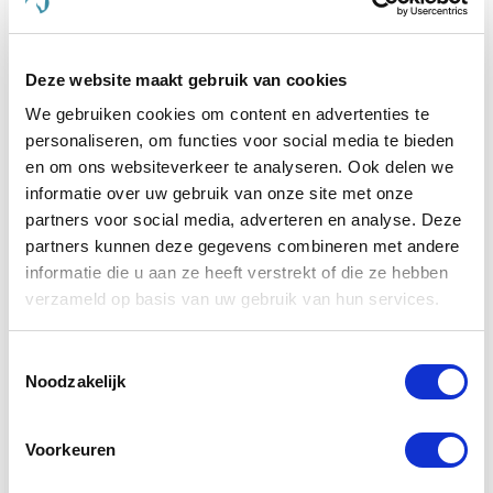
Of uw dier nu behoefte heeft aan ondersteuning
voor de gewrichten, een verbetering van de
Deze website maakt gebruik van cookies
spijsvertering, of een mooiere vacht, bij De
Paardendrogist vindt u producten die hierop zijn
We gebruiken cookies om content en advertenties te
afgestemd. Elk product in ons assortiment is
personaliseren, om functies voor social media te bieden
zorgvuldig geselecteerd op basis van kwaliteit en
en om ons websiteverkeer te analyseren. Ook delen we
effectiviteit, en is ontwikkeld om de gezondheid en
informatie over uw gebruik van onze site met onze
het geluk van uw huisdier te optimaliseren.
partners voor social media, adverteren en analyse. Deze
partners kunnen deze gegevens combineren met andere
We geloven sterk in het bieden van alleen het beste
informatie die u aan ze heeft verstrekt of die ze hebben
voor uw dier, en daarom zijn alle producten die we
verzameld op basis van uw gebruik van hun services.
aanbieden veilig, effectief en makkelijk in gebruik.
Van supplementen die de gemoedsrust bieden aan
nerveuze paarden
tot producten die de gezondheid
Toestemmingsselectie
van
gewrichten ondersteunen bij oudere honden
en
Noodzakelijk
katten, ons doel is om een merkbare verbetering in
het leven van uw dier te realiseren.
Voorkeuren
Kies voor de kwaliteit van De Paardendrogist en