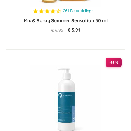
4.4
261 Beoordelingen
star
Mix & Spray Summer Sensation 50 ml
rating
€ 5,91
€ 6,95
-15 %