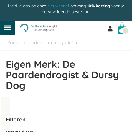
Meld je aan op onze
nieuwsbrief
ontvang
10% korting
voor je
eerst volgende bestelling!
Win
Eigen Merk: De
Paardendrogist & Dursy
Dog
Filteren