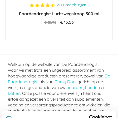
4.6
211 Beoordelingen
star
Paardendrogist Luchtwegsiroop 500 ml
rating
€ 13,56
€ 15,95
Welkom op de website van De Paardendrogist,
waar wij met trots een uitgebreid assortiment van
hoogwaardige producten presenteren, zowel van
De
Paardendrogist
als van
Dursy Dog
, gericht op de
welzijn en gezondheid van uw
paarden
,
honden
en
katten
. Onze passie voor dierenwelzijn heeft ons
ertoe aangezet een diversiteit aan supplementen,
voeding en verzorgingsproducten te ontwikkelen, die
speciaal zijn ontworpen om aan de behoeften van
uw geliefde viervoeters te voldoen.