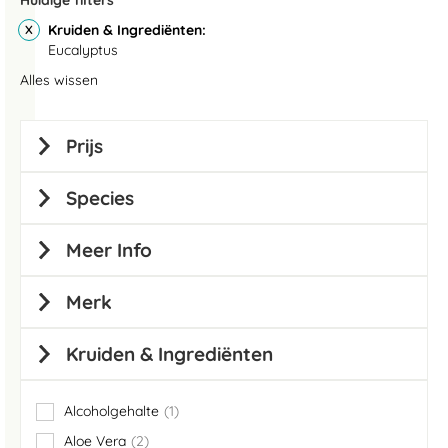
Huidige filters
Kruiden & Ingrediënten
Eucalyptus
Alles wissen
Prijs
Species
Meer Info
Merk
Kruiden & Ingrediënten
Alcoholgehalte
1
item
Aloe Vera
2