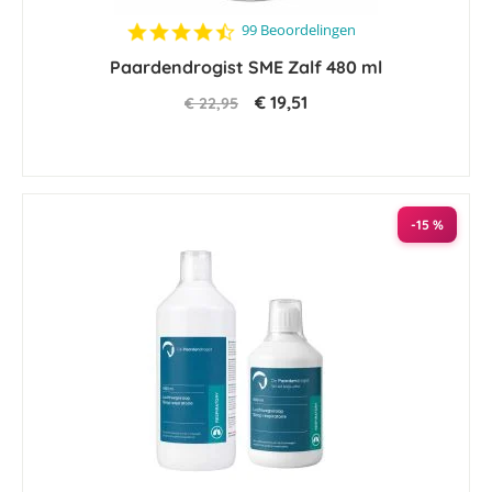
4.6
99 Beoordelingen
star
Paardendrogist SME Zalf 480 ml
rating
€ 19,51
€ 22,95
-15 %