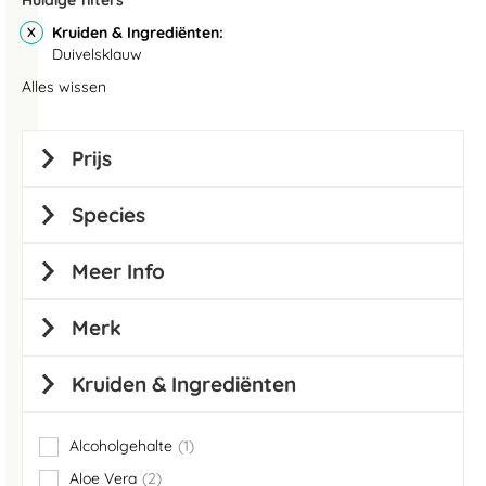
Huidige filters
Kruiden & Ingrediënten
Duivelsklauw
Alles wissen
Prijs
Species
Meer Info
Merk
Kruiden & Ingrediënten
Alcoholgehalte
1
item
Aloe Vera
2