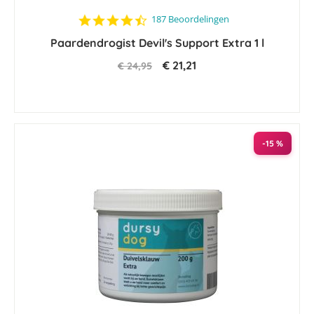
4.5
187 Beoordelingen
star
Paardendrogist Devil's Support Extra 1 l
rating
€ 21,21
€ 24,95
-15 %