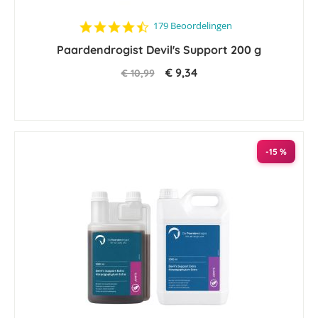
4.4
179 Beoordelingen
star
Paardendrogist Devil's Support 200 g
rating
€ 9,34
€ 10,99
-15 %