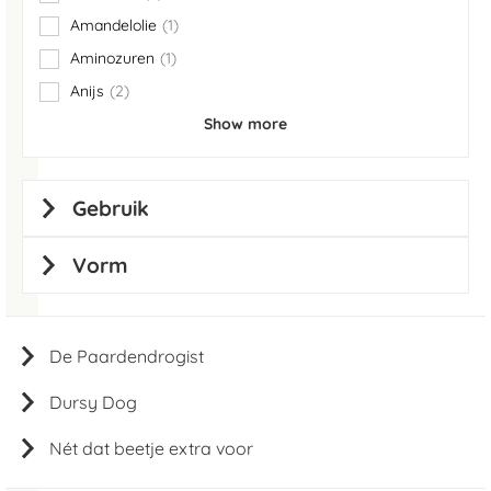
items
Amandelolie
1
item
Aminozuren
1
item
Anijs
2
items
Show more
Gebruik
Vorm
De Paardendrogist
Dursy Dog
Nét dat beetje extra voor