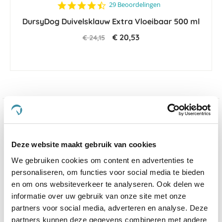
4.4
29 Beoordelingen
star
DursyDog Duivelsklauw Extra Vloeibaar 500 ml
rating
€ 20,53
€ 24,15
Welkom op de website van De Paardendrogist,
waar wij met trots een uitgebreid assortiment van
hoogwaardige producten presenteren, zowel van
De
Deze website maakt gebruik van cookies
Paardendrogist
als van
Dursy Dog
, gericht op de
welzijn en gezondheid van uw
paarden
,
honden
en
We gebruiken cookies om content en advertenties te
katten
. Onze passie voor dierenwelzijn heeft ons
personaliseren, om functies voor social media te bieden
ertoe aangezet een diversiteit aan supplementen,
en om ons websiteverkeer te analyseren. Ook delen we
voeding en verzorgingsproducten te ontwikkelen, die
informatie over uw gebruik van onze site met onze
speciaal zijn ontworpen om aan de behoeften van
partners voor social media, adverteren en analyse. Deze
uw geliefde viervoeters te voldoen.
partners kunnen deze gegevens combineren met andere