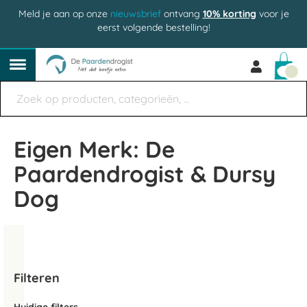
Meld je aan op onze
nieuwsbrief
ontvang
10% korting
voor je
eerst volgende bestelling!
Win
Eigen Merk: De
Paardendrogist & Dursy
Dog
Filteren