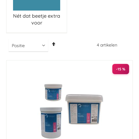
Nét dat beetje extra
voor
Van
4
artikelen
hoog
naar
laag
sorteren
-15 %