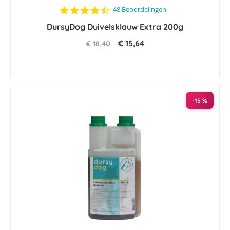
4.5
48 Beoordelingen
star
DursyDog Duivelsklauw Extra 200g
rating
€ 15,64
€ 18,40
-15 %