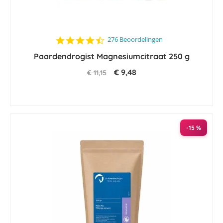
4.6
276 Beoordelingen
star
Paardendrogist Magnesiumcitraat 250 g
rating
€ 9,48
€ 11,15
-15 %