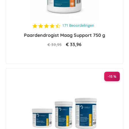
4.5
171 Beoordelingen
star
Paardendrogist Maag Support 750 g
rating
€ 33,96
€ 39,95
-15 %