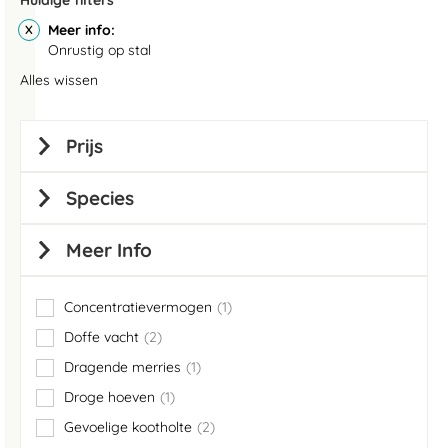
Huidige filters
Meer info
Onrustig op stal
Alles wissen
Prijs
Species
Meer Info
Concentratievermogen
1
item
Doffe vacht
2
items
Dragende merries
1
item
Droge hoeven
1
item
Gevoelige kootholte
2
items