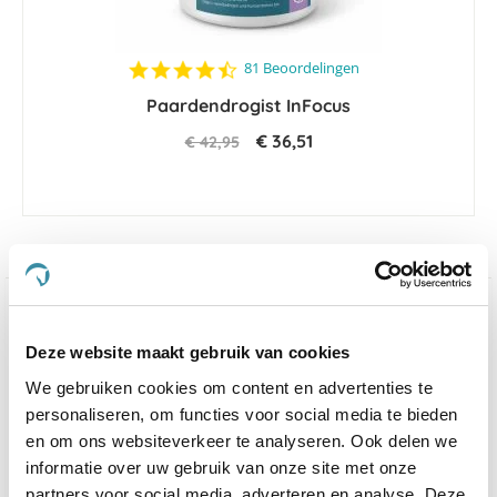
4.4
81 Beoordelingen
star
Paardendrogist InFocus
rating
€ 36,51
€ 42,95
Welkom op de website van De Paardendrogist,
waar wij met trots een uitgebreid assortiment van
Deze website maakt gebruik van cookies
hoogwaardige producten presenteren, zowel van
De
We gebruiken cookies om content en advertenties te
Paardendrogist
als van
Dursy Dog
, gericht op de
personaliseren, om functies voor social media te bieden
welzijn en gezondheid van uw
paarden
,
honden
en
katten
. Onze passie voor dierenwelzijn heeft ons
en om ons websiteverkeer te analyseren. Ook delen we
ertoe aangezet een diversiteit aan supplementen,
informatie over uw gebruik van onze site met onze
voeding en verzorgingsproducten te ontwikkelen, die
partners voor social media, adverteren en analyse. Deze