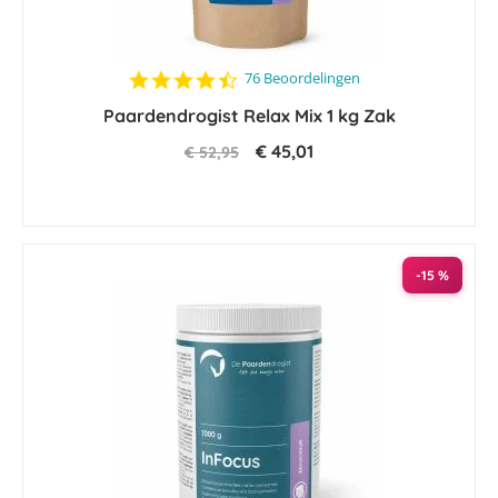
4.4
76 Beoordelingen
star
Paardendrogist Relax Mix 1 kg Zak
rating
€ 45,01
€ 52,95
-15 %