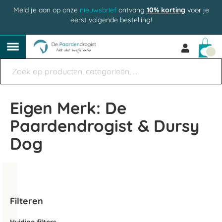
Meld je aan op onze
nieuwsbrief
ontvang
10% korting
voor je
eerst volgende bestelling!
Win
Eigen Merk: De
Paardendrogist & Dursy
Dog
Filteren