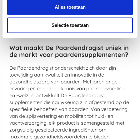
Kies voor de kwaliteit van De Paardendrogist en
Alles toestaan
Dursy Dog en ervaar zelf de voordelen van onze
zorgvuldig samengestelde producten. Uw dier
Selectie toestaan
verdient immers niets minder dan het beste, en dat is
precies wat wij bieden.
Wat maakt De Paardendrogist uniek in
de markt voor paardensupplementen?
De Paardendrogist onderscheidt zich door zijn
toewijding aan kwaliteit en innovatie in de
gezondheidszorg van paarden. Met jarenlange
ervaring en een diepe kennis van paardenvoeding
en -welzijn, ontwikkelt De Paardendrogist
supplementen die nauwkeurig zijn afgestemd op de
specifieke behoeften van paarden. Van verbetering
van de spijsvertering en mobiliteit tot huid- en
vachtverzorging, elk product is samengesteld met
zorgvuldig geselecteerde ingrediënten om
maximale gezondheidsvoordelen te bieden.