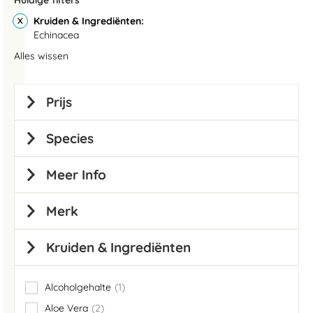
Huidige filters
Kruiden & Ingrediënten
Echinacea
Alles wissen
Prijs
Species
Meer Info
Merk
Kruiden & Ingrediënten
Alcoholgehalte
1
item
Aloe Vera
2