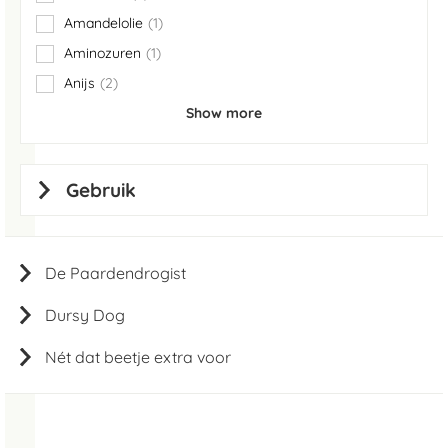
items
Amandelolie
1
item
Aminozuren
1
item
Anijs
2
items
Show more
Gebruik
De Paardendrogist
Dursy Dog
Nét dat beetje extra voor