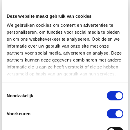
verdient immers niets minder dan het beste, en dat is
precies wat wij bieden.
Deze website maakt gebruik van cookies
Wat maakt De Paardendrogist uniek in
We gebruiken cookies om content en advertenties te
de markt voor paardensupplementen?
personaliseren, om functies voor social media te bieden
en om ons websiteverkeer te analyseren. Ook delen we
De Paardendrogist onderscheidt zich door zijn
informatie over uw gebruik van onze site met onze
toewijding aan kwaliteit en innovatie in de
partners voor social media, adverteren en analyse. Deze
gezondheidszorg van paarden. Met jarenlange
ervaring en een diepe kennis van paardenvoeding
partners kunnen deze gegevens combineren met andere
en -welzijn, ontwikkelt De Paardendrogist
informatie die u aan ze heeft verstrekt of die ze hebben
supplementen die nauwkeurig zijn afgestemd op de
verzameld op basis van uw gebruik van hun services.
specifieke behoeften van paarden. Van verbetering
van de spijsvertering en mobiliteit tot huid- en
Toestemmingsselectie
vachtverzorging, elk product is samengesteld met
Noodzakelijk
zorgvuldig geselecteerde ingrediënten om
maximale gezondheidsvoordelen te bieden.
Voorkeuren
Hoe zorgt De Paardendrogist voor de
veiligheid en effectiviteit van zijn
producten?