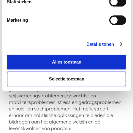
Statistieken
De veiligheid en effectiviteit van De Paardendrogist
producten zijn gegarandeerd door strenge
Marketing
kwaliteitscontroles. Bovendien worden alle
producten vervaardigd in overeenstemming met
hoge productienormen om te zorgen voor veiligheid,
zuiverheid en werkzaamheid.
Details tonen
Welke soorten problemen adresseren
Alles toestaan
De Paardendrogist producten
voornamelijk?
Selectie toestaan
De Paardendrogist richt zich op een breed scala aan
gezondheidsproblemen bij paarden, waaronder
spijsverteringsproblemen, gewrichts- en
mobiliteitsproblemen, stress en gedragsproblemen,
en huid- en vachtproblemen. Het merk streeft
ernaar om holistische oplossingen te bieden die
bijdragen aan het algemene welzijn en de
levenskwaliteit van paarden.