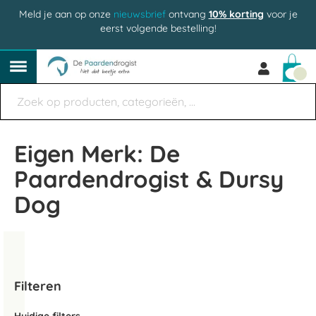
Meld je aan op onze
nieuwsbrief
ontvang
10% korting
voor je
eerst volgende bestelling!
Win
Eigen Merk: De
Paardendrogist & Dursy
Dog
Filteren