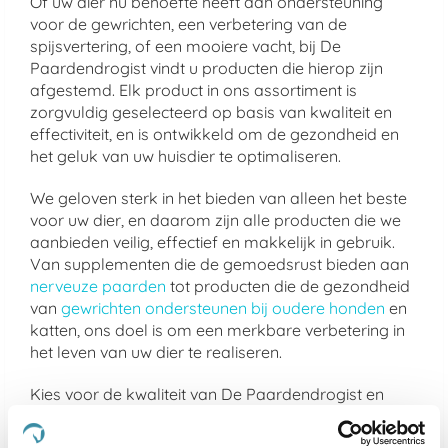
Of uw dier nu behoefte heeft aan ondersteuning
voor de gewrichten, een verbetering van de
spijsvertering, of een mooiere vacht, bij De
Paardendrogist vindt u producten die hierop zijn
afgestemd. Elk product in ons assortiment is
zorgvuldig geselecteerd op basis van kwaliteit en
effectiviteit, en is ontwikkeld om de gezondheid en
het geluk van uw huisdier te optimaliseren.
We geloven sterk in het bieden van alleen het beste
voor uw dier, en daarom zijn alle producten die we
aanbieden veilig, effectief en makkelijk in gebruik.
Van supplementen die de gemoedsrust bieden aan
nerveuze paarden
tot producten die de gezondheid
van
gewrichten ondersteunen bij oudere honden
en
katten, ons doel is om een merkbare verbetering in
het leven van uw dier te realiseren.
Kies voor de kwaliteit van De Paardendrogist en
Dursy Dog en ervaar zelf de voordelen van onze
zorgvuldig samengestelde producten. Uw dier