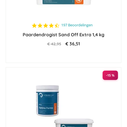
4.5
197 Beoordelingen
star
Paardendrogist Sand Off Extra 1,4 kg
rating
€ 36,51
€ 42,95
-15 %