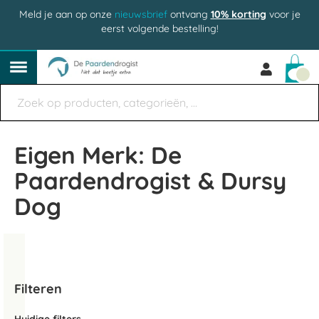
Meld je aan op onze
nieuwsbrief
ontvang
10% korting
voor je
eerst volgende bestelling!
Win
Eigen Merk: De
Paardendrogist & Dursy
Dog
Filteren