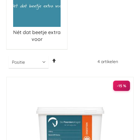
Nét dat beetje extra
voor
Van
4
artikelen
hoog
naar
laag
sorteren
-15 %