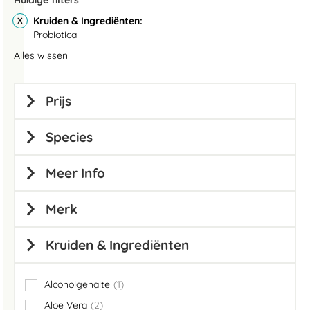
Huidige filters
Kruiden & Ingrediënten
Probiotica
Alles wissen
Prijs
Species
Meer Info
Merk
Kruiden & Ingrediënten
Alcoholgehalte
1
item
Aloe Vera
2