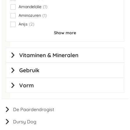
items
Amandelolie
1
item
Aminozuren
1
item
Anijs
2
items
Show more
Vitaminen & Mineralen
Gebruik
Vorm
De Paardendrogist
Dursy Dog