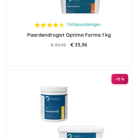
4.5
134 Beoordelingen
star
Paardendrogist Optima Forma 1 kg
rating
€ 33,96
€ 39,95
-15 %