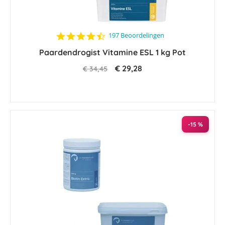
4.4
197 Beoordelingen
star
Paardendrogist Vitamine ESL 1 kg Pot
rating
€ 29,28
€ 34,45
-15 %