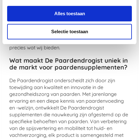
katten, ons doel is om een merkbare verbetering in
het leven van uw dier te realiseren.
Alles toestaan
Kies voor de kwaliteit van De Paardendrogist en
Dursy Dog en ervaar zelf de voordelen van onze
Selectie toestaan
zorgvuldig samengestelde producten. Uw dier
verdient immers niets minder dan het beste, en dat is
precies wat wij bieden.
Wat maakt De Paardendrogist uniek in
de markt voor paardensupplementen?
De Paardendrogist onderscheidt zich door zijn
toewijding aan kwaliteit en innovatie in de
gezondheidszorg van paarden. Met jarenlange
ervaring en een diepe kennis van paardenvoeding
en -welzijn, ontwikkelt De Paardendrogist
supplementen die nauwkeurig zijn afgestemd op de
specifieke behoeften van paarden. Van verbetering
van de spijsvertering en mobiliteit tot huid- en
vachtverzorging, elk product is samengesteld met