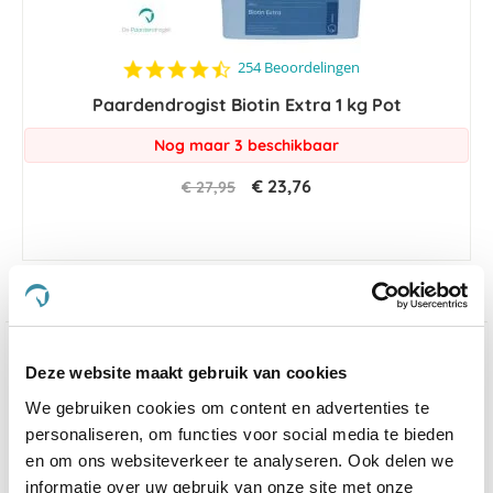
4.4
254 Beoordelingen
star
Paardendrogist Biotin Extra 1 kg Pot
rating
Nog maar 3 beschikbaar
€ 23,76
€ 27,95
Welkom op de website van De Paardendrogist,
Deze website maakt gebruik van cookies
waar wij met trots een uitgebreid assortiment van
We gebruiken cookies om content en advertenties te
hoogwaardige producten presenteren, zowel van
De
Paardendrogist
als van
Dursy Dog
, gericht op de
personaliseren, om functies voor social media te bieden
welzijn en gezondheid van uw
paarden
,
honden
en
en om ons websiteverkeer te analyseren. Ook delen we
katten
. Onze passie voor dierenwelzijn heeft ons
informatie over uw gebruik van onze site met onze