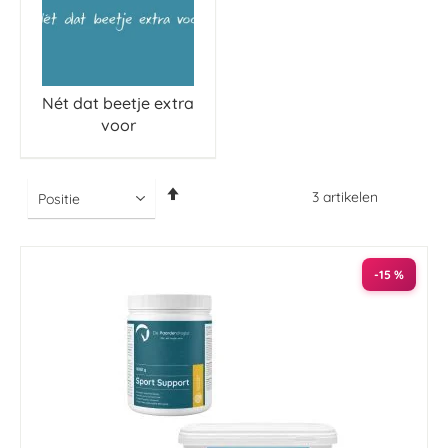
Nét dat beetje extra
voor
Van
3
artikelen
hoog
naar
laag
sorteren
-15 %