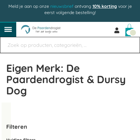
Meld je aan op onze
nieuwsbrief
ontvang
10% korting
voor je
eerst volgende bestelling!
Win
Eigen Merk: De
Paardendrogist & Dursy
Dog
Filteren