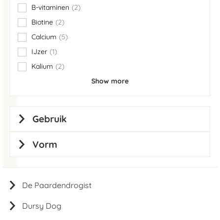
B-vitaminen
2
items
Biotine
2
items
Calcium
5
items
IJzer
1
item
Kalium
2
items
Show more
Gebruik
Vorm
De Paardendrogist
Dursy Dog