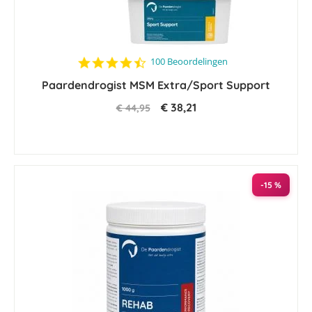
4.4
100 Beoordelingen
star
Paardendrogist MSM Extra/Sport Support
rating
€ 38,21
€ 44,95
-15 %