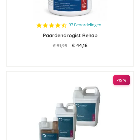
4.7
37 Beoordelingen
star
Paardendrogist Rehab
rating
€ 44,16
€ 51,95
-15 %