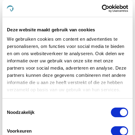
voeding en verzorgingsproducten te ontwikkelen, die
speciaal zijn ontworpen om aan de behoeften van
uw geliefde viervoeters te voldoen.
Of uw dier nu behoefte heeft aan ondersteuning
Deze website maakt gebruik van cookies
voor de gewrichten, een verbetering van de
We gebruiken cookies om content en advertenties te
spijsvertering, of een mooiere vacht, bij De
Paardendrogist vindt u producten die hierop zijn
personaliseren, om functies voor social media te bieden
afgestemd. Elk product in ons assortiment is
en om ons websiteverkeer te analyseren. Ook delen we
zorgvuldig geselecteerd op basis van kwaliteit en
informatie over uw gebruik van onze site met onze
effectiviteit, en is ontwikkeld om de gezondheid en
partners voor social media, adverteren en analyse. Deze
het geluk van uw huisdier te optimaliseren.
partners kunnen deze gegevens combineren met andere
informatie die u aan ze heeft verstrekt of die ze hebben
We geloven sterk in het bieden van alleen het beste
verzameld op basis van uw gebruik van hun services.
voor uw dier, en daarom zijn alle producten die we
aanbieden veilig, effectief en makkelijk in gebruik.
Van supplementen die de gemoedsrust bieden aan
Toestemmingsselectie
nerveuze paarden
tot producten die de gezondheid
Noodzakelijk
van
gewrichten ondersteunen bij oudere honden
en
katten, ons doel is om een merkbare verbetering in
Voorkeuren
het leven van uw dier te realiseren.