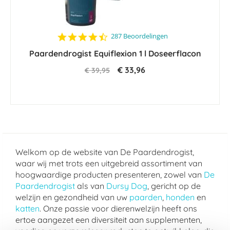
4.5
287 Beoordelingen
star
Paardendrogist Equiflexion 1 l Doseerflacon
rating
€ 33,96
€ 39,95
Welkom op de website van De Paardendrogist,
waar wij met trots een uitgebreid assortiment van
hoogwaardige producten presenteren, zowel van
De
Paardendrogist
als van
Dursy Dog
, gericht op de
welzijn en gezondheid van uw
paarden
,
honden
en
katten
. Onze passie voor dierenwelzijn heeft ons
ertoe aangezet een diversiteit aan supplementen,