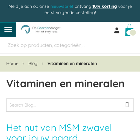
Meld je aan op onze
nieuwsbrief
ontvang
10% korting
voor je
eerst volgende bestelling!
Win
Home
Blog
Vitaminen en mineralen
Vitaminen en mineralen
Het nut van MSM zwavel
voor jouw paard