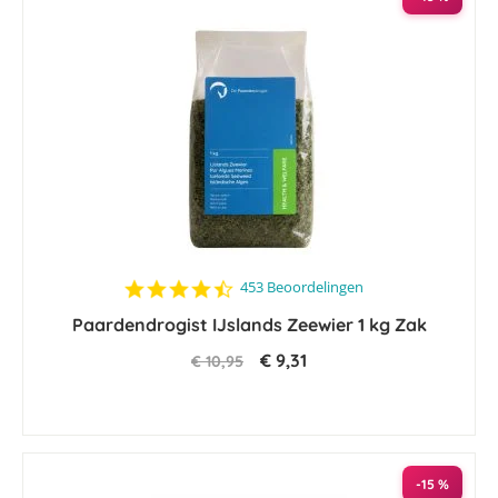
4.5
453 Beoordelingen
star
Paardendrogist IJslands Zeewier 1 kg Zak
rating
€ 9,31
€ 10,95
-15 %