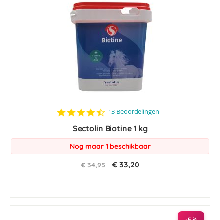
4.4
13 Beoordelingen
star
Sectolin Biotine 1 kg
rating
Nog maar 1 beschikbaar
€ 33,20
€ 34,95
-5 %