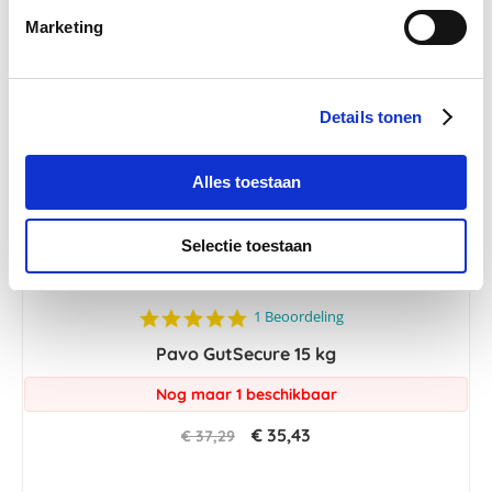
Marketing
-5 %
Details tonen
Alles toestaan
Selectie toestaan
5.0
1 Beoordeling
star
Pavo GutSecure 15 kg
rating
Nog maar 1 beschikbaar
€ 35,43
€ 37,29