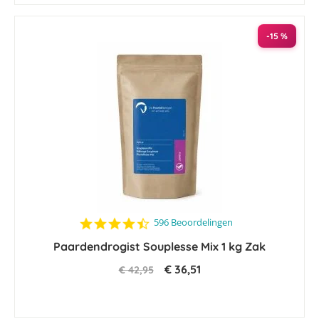
-15 %
4.6
596 Beoordelingen
star
Paardendrogist Souplesse Mix 1 kg Zak
rating
€ 36,51
€ 42,95