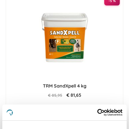
-5 %
TRM SandXpell 4 kg
€ 81,65
€ 85,95
-5 %