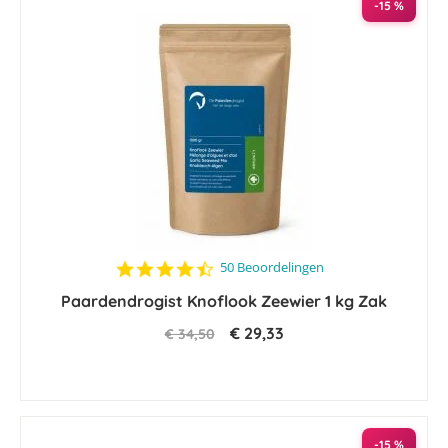
-15 %
4.6
50 Beoordelingen
star
Paardendrogist Knoflook Zeewier 1 kg Zak
rating
€ 29,33
€ 34,50
-15 %