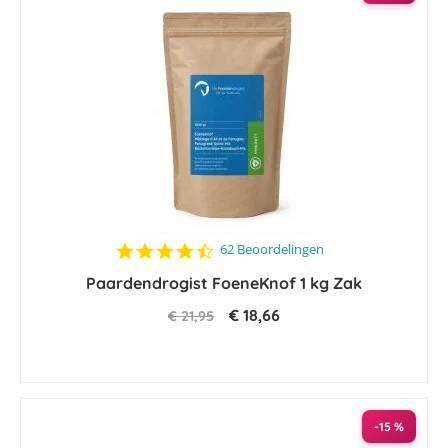
4.7
62 Beoordelingen
star
Paardendrogist FoeneKnof 1 kg Zak
rating
€ 18,66
€ 21,95
-15 %