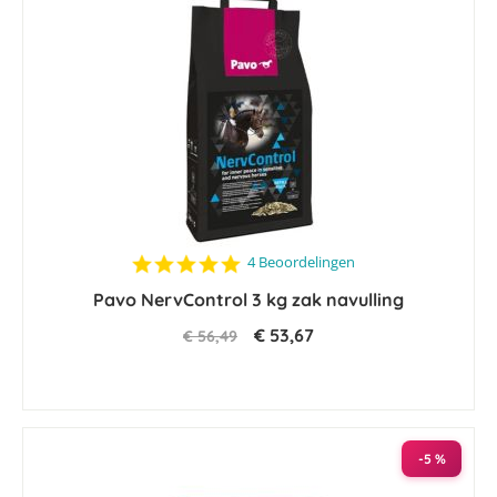
5.0
4 Beoordelingen
star
Pavo NervControl 3 kg zak navulling
rating
€ 53,67
€ 56,49
-5 %