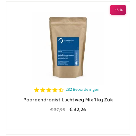
-15 %
4.5
282 Beoordelingen
star
Paardendrogist Luchtweg Mix 1 kg Zak
rating
€ 32,26
€ 37,95