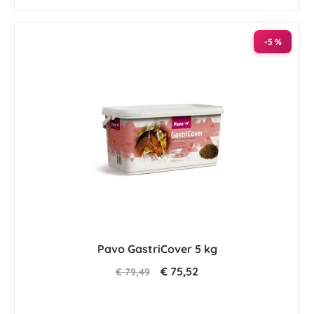
-5 %
Pavo GastriCover 5 kg
€ 75,52
€ 79,49