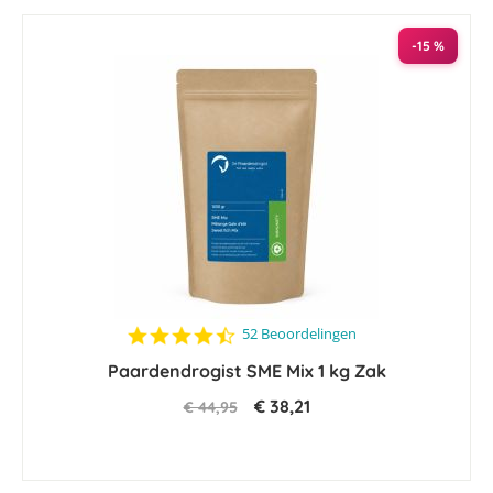
-15 %
4.6
52 Beoordelingen
star
Paardendrogist SME Mix 1 kg Zak
rating
€ 38,21
€ 44,95