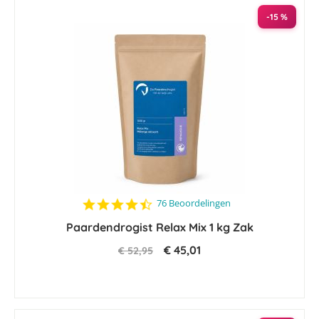
-15 %
4.4
76 Beoordelingen
star
Paardendrogist Relax Mix 1 kg Zak
rating
€ 45,01
€ 52,95