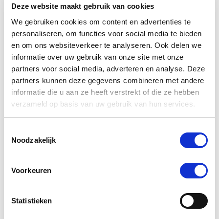
Deze website maakt gebruik van cookies
We gebruiken cookies om content en advertenties te
personaliseren, om functies voor social media te bieden
en om ons websiteverkeer te analyseren. Ook delen we
informatie over uw gebruik van onze site met onze
partners voor social media, adverteren en analyse. Deze
partners kunnen deze gegevens combineren met andere
informatie die u aan ze heeft verstrekt of die ze hebben
verzameld op basis van uw gebruik van hun services.
5.0
1 Beoordeling
Toestemmingsselectie
star
Noodzakelijk
Pavo GastricEase 15 kg
rating
Nog maar 2 beschikbaar
Voorkeuren
€ 35,43
€ 37,29
Statistieken