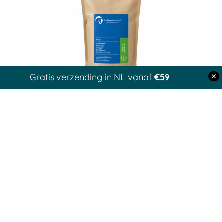
Gratis verzending in NL vanaf
€59
✕
Paardendrogist Goudsbloem 800 g Zak
€ 20,36
€ 23,95
-15 %