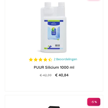
4.5
2 Beoordelingen
star
PUUR Silicium 1000 ml
rating
€ 40,84
€ 42,99
-5 %