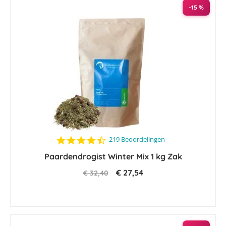
-15 %
4.5
219 Beoordelingen
star
Paardendrogist Winter Mix 1 kg Zak
rating
€ 27,54
€ 32,40