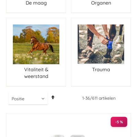
De maag
Organen
Vitaliteit &
Trauma
weerstand
Van
1
-
36
/
611
artikelen
hoog
naar
laag
sorteren
-5 %