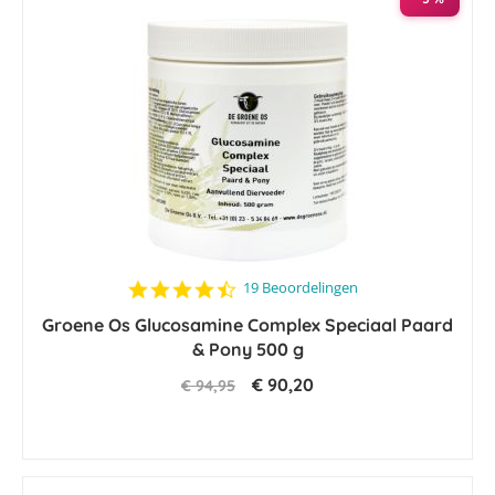
4.6
19 Beoordelingen
star
Groene Os Glucosamine Complex Speciaal Paard
rating
& Pony 500 g
€ 90,20
€ 94,95