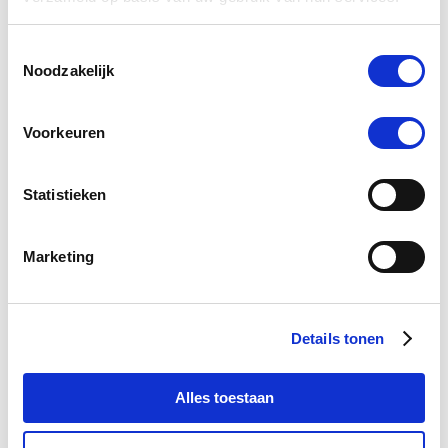
€ 39,85
€ 41,95
Toestemmingsselectie
Noodzakelijk
Voorkeuren
-5 %
Statistieken
Marketing
Details tonen
4.6
20 Beoordelingen
Alles toestaan
star
Lick Block 3kg - Premiumblock
rating