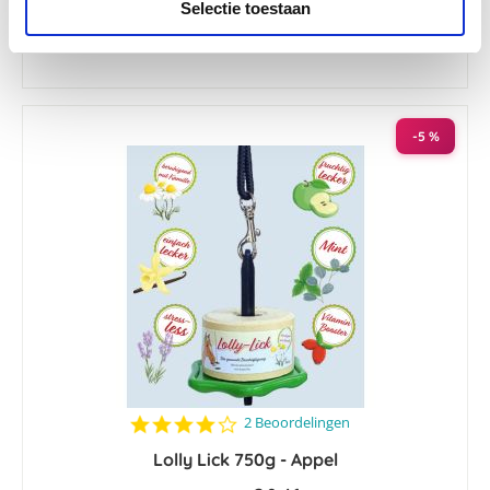
Selectie toestaan
€ 7,98
€ 8,40
-5 %
4.0
2 Beoordelingen
star
Lolly Lick 750g - Appel
rating