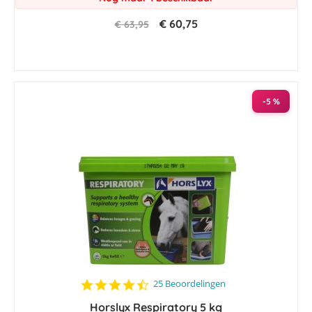
€ 60,75
€ 63,95
-5 %
4.6
25 Beoordelingen
star
Horslyx Respiratory 5 kg
rating