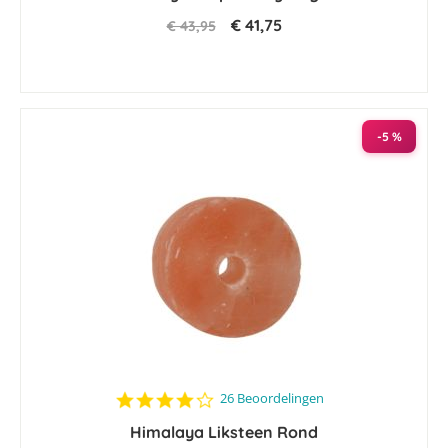
€ 41,75
€ 43,95
-5 %
4.0
26 Beoordelingen
star
Himalaya Liksteen Rond
rating