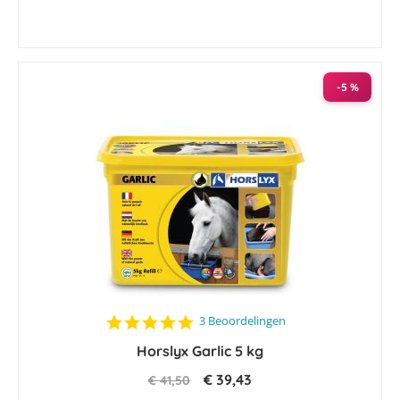
-5 %
5.0
3 Beoordelingen
star
Horslyx Garlic 5 kg
rating
€ 39,43
€ 41,50