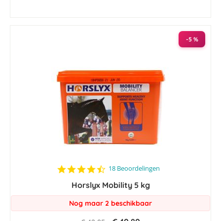
-5 %
4.4
18 Beoordelingen
star
Horslyx Mobility 5 kg
rating
Nog maar 2 beschikbaar