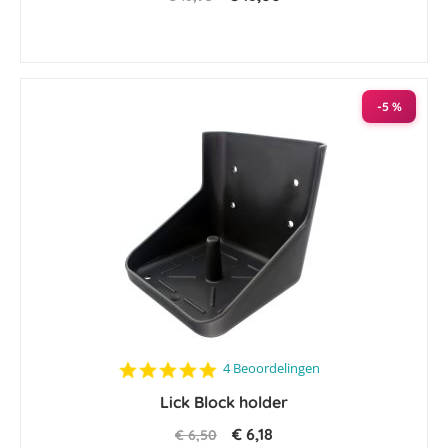
-5 %
5.0
4 Beoordelingen
star
Lick Block holder
rating
€ 6,18
€ 6,50