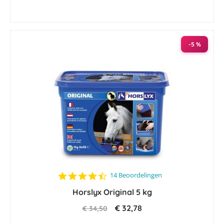
-5 %
4.7
14 Beoordelingen
star
Horslyx Original 5 kg
rating
€ 32,78
€ 34,50