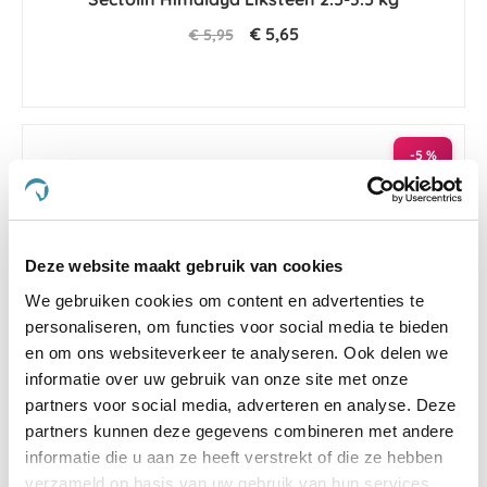
€ 5,65
€ 5,95
-5 %
Deze website maakt gebruik van cookies
We gebruiken cookies om content en advertenties te
personaliseren, om functies voor social media te bieden
en om ons websiteverkeer te analyseren. Ook delen we
informatie over uw gebruik van onze site met onze
partners voor social media, adverteren en analyse. Deze
partners kunnen deze gegevens combineren met andere
5.0
2 Beoordelingen
star
informatie die u aan ze heeft verstrekt of die ze hebben
Horslyx Mint 5 kg
rating
verzameld op basis van uw gebruik van hun services.