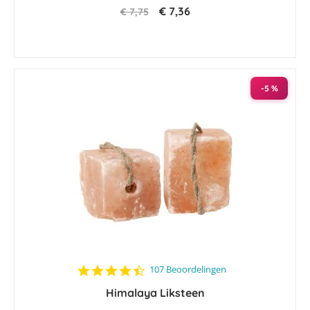
€ 7,36
€ 7,75
-5 %
4.6
107 Beoordelingen
star
Himalaya Liksteen
rating