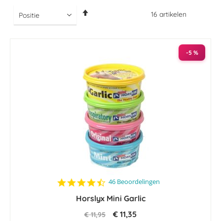
Van
16
artikelen
hoog
naar
laag
sorteren
-5 %
4.6
46 Beoordelingen
star
Horslyx Mini Garlic
rating
€ 11,35
€ 11,95