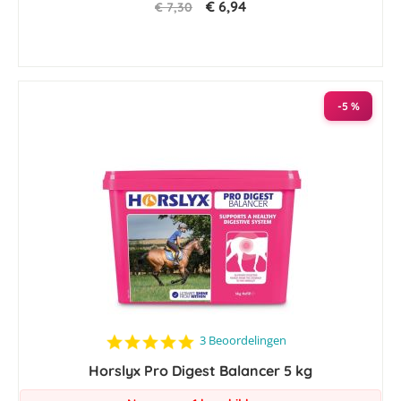
€ 6,94
€ 7,30
-5 %
5.0
3 Beoordelingen
star
Horslyx Pro Digest Balancer 5 kg
rating