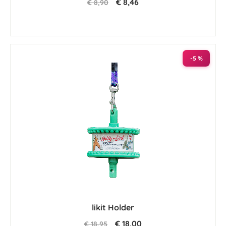
€ 8,46
€ 8,90
-5 %
likit Holder
€ 18,00
€ 18,95