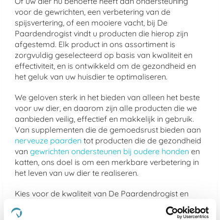
Of uw dier nu behoefte heeft aan ondersteuning
voor de gewrichten, een verbetering van de
spijsvertering, of een mooiere vacht, bij De
Paardendrogist vindt u producten die hierop zijn
afgestemd. Elk product in ons assortiment is
zorgvuldig geselecteerd op basis van kwaliteit en
effectiviteit, en is ontwikkeld om de gezondheid en
het geluk van uw huisdier te optimaliseren.
We geloven sterk in het bieden van alleen het beste
voor uw dier, en daarom zijn alle producten die we
aanbieden veilig, effectief en makkelijk in gebruik.
Van supplementen die de gemoedsrust bieden aan
nerveuze paarden
tot producten die de gezondheid
van
gewrichten ondersteunen bij oudere honden
en
katten, ons doel is om een merkbare verbetering in
het leven van uw dier te realiseren.
Kies voor de kwaliteit van De Paardendrogist en
Dursy Dog en ervaar zelf de voordelen van onze
zorgvuldig samengestelde producten. Uw dier