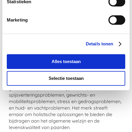
Statistieken
De veiligheid en effectiviteit van De Paardendrogist
producten zijn gegarandeerd door strenge
Marketing
kwaliteitscontroles. Bovendien worden alle
producten vervaardigd in overeenstemming met
hoge productienormen om te zorgen voor veiligheid,
zuiverheid en werkzaamheid.
Details tonen
Welke soorten problemen adresseren
Alles toestaan
De Paardendrogist producten
voornamelijk?
Selectie toestaan
De Paardendrogist richt zich op een breed scala aan
gezondheidsproblemen bij paarden, waaronder
spijsverteringsproblemen, gewrichts- en
mobiliteitsproblemen, stress en gedragsproblemen,
en huid- en vachtproblemen. Het merk streeft
ernaar om holistische oplossingen te bieden die
bijdragen aan het algemene welzijn en de
levenskwaliteit van paarden.