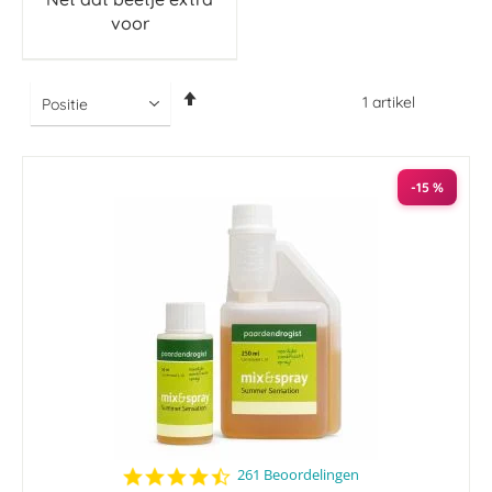
voor
Van
1
artikel
hoog
naar
laag
sorteren
-15 %
4.4
261 Beoordelingen