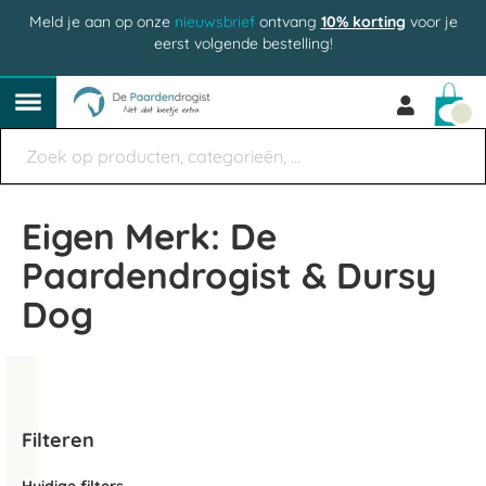
Meld je aan op onze
nieuwsbrief
ontvang
10% korting
voor je
eerst volgende bestelling!
Win
Eigen Merk: De
Paardendrogist & Dursy
Dog
Filteren