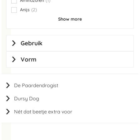
Aminozuren
1
item
Anijs
2
items
Show more
Gebruik
Vorm
De Paardendrogist
Dursy Dog
Nét dat beetje extra voor