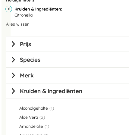
Huidige filters
Kruiden & Ingrediënten
Citronella
Alles wissen
Prijs
Species
Merk
Kruiden & Ingrediënten
Alcoholgehalte
1
item
Aloe Vera
2
items
Amandelolie
1
item