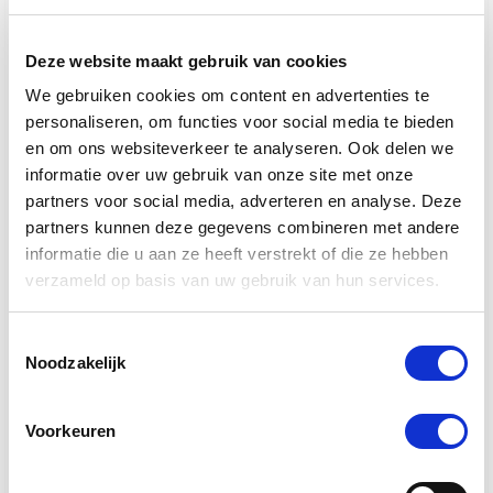
verdient immers niets minder dan het beste, en dat is
precies wat wij bieden.
Deze website maakt gebruik van cookies
Wat maakt De Paardendrogist uniek in
We gebruiken cookies om content en advertenties te
de markt voor paardensupplementen?
personaliseren, om functies voor social media te bieden
en om ons websiteverkeer te analyseren. Ook delen we
De Paardendrogist onderscheidt zich door zijn
informatie over uw gebruik van onze site met onze
toewijding aan kwaliteit en innovatie in de
partners voor social media, adverteren en analyse. Deze
gezondheidszorg van paarden. Met jarenlange
ervaring en een diepe kennis van paardenvoeding
partners kunnen deze gegevens combineren met andere
en -welzijn, ontwikkelt De Paardendrogist
informatie die u aan ze heeft verstrekt of die ze hebben
supplementen die nauwkeurig zijn afgestemd op de
verzameld op basis van uw gebruik van hun services.
specifieke behoeften van paarden. Van verbetering
van de spijsvertering en mobiliteit tot huid- en
Toestemmingsselectie
vachtverzorging, elk product is samengesteld met
Noodzakelijk
zorgvuldig geselecteerde ingrediënten om
maximale gezondheidsvoordelen te bieden.
Voorkeuren
Hoe zorgt De Paardendrogist voor de
veiligheid en effectiviteit van zijn
producten?