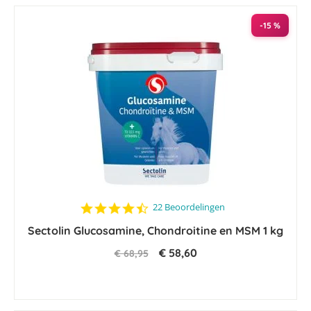
-15 %
4.7
22 Beoordelingen
star
Sectolin Glucosamine, Chondroitine en MSM 1 kg
rating
€ 58,60
€ 68,95