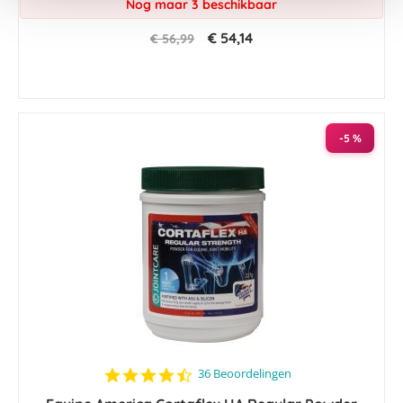
Nog maar 3 beschikbaar
€ 54,14
€ 56,99
-5 %
4.6
36 Beoordelingen
star