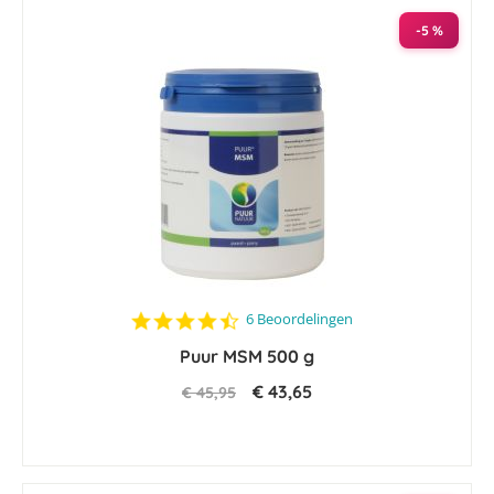
-5 %
4.3
6 Beoordelingen
star
Puur MSM 500 g
rating
€ 43,65
€ 45,95