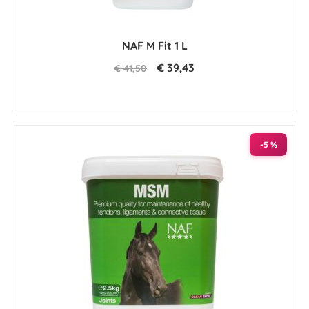
NAF M Fit 1 L
€ 39,43
€ 41,50
-5 %