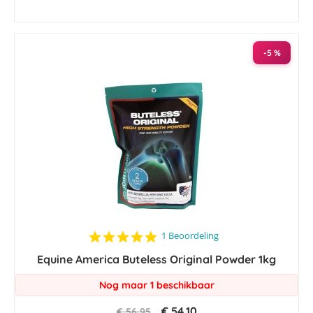
-5 %
5.0
1 Beoordeling
star
Equine America Buteless Original Powder 1kg
rating
Nog maar 1 beschikbaar
€ 54,10
€ 56,95