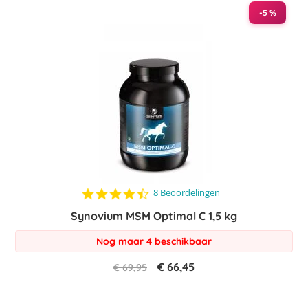
-5 %
4.5
8 Beoordelingen
star
Synovium MSM Optimal C 1,5 kg
rating
Nog maar 4 beschikbaar
€ 66,45
€ 69,95