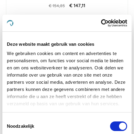
€ 147,11
€ 154,85
-15 %
Deze website maakt gebruik van cookies
We gebruiken cookies om content en advertenties te
personaliseren, om functies voor social media te bieden
en om ons websiteverkeer te analyseren. Ook delen we
informatie over uw gebruik van onze site met onze
partners voor social media, adverteren en analyse. Deze
partners kunnen deze gegevens combineren met andere
informatie die u aan ze heeft verstrekt of die ze hebben
verzameld op basis van uw gebruik van hun services.
4.7
37 Beoordelingen
Toestemmingsselectie
star
Noodzakelijk
Paardendrogist Rehab
rating