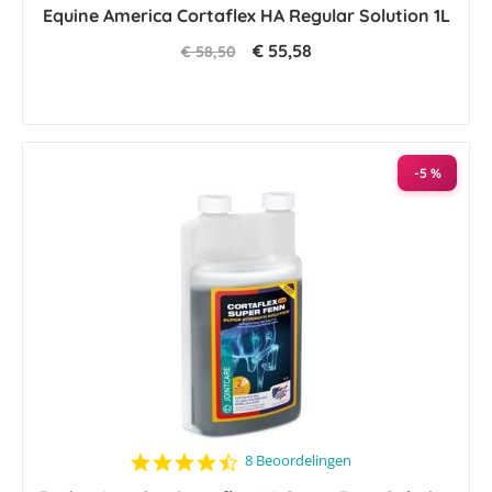
Equine America Cortaflex HA Regular Solution 1L
rating
€ 55,58
€ 58,50
-5 %
4.5
8 Beoordelingen
star