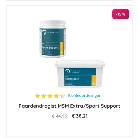
-15 %
4.4
100 Beoordelingen
star
Paardendrogist MSM Extra/Sport Support
rating
€ 38,21
€ 44,95