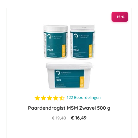
naar
laag
sorteren
-15 %
4.4
122 Beoordelingen
star
Paardendrogist MSM Zwavel 500 g
rating
€ 16,49
€ 19,40