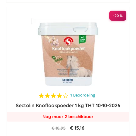
-20 %
4.0
1 Beoordeling
star
Sectolin Knoflookpoeder 1 kg THT 10-10-2026
rating
Nog maar 2 beschikbaar
€ 15,16
€ 18,95