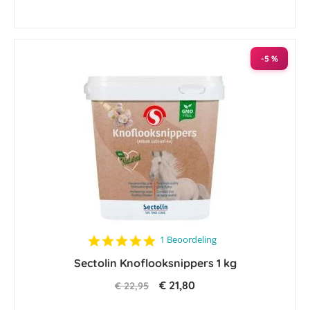
-5 %
5.0
1 Beoordeling
star
Sectolin Knoflooksnippers 1 kg
rating
€ 21,80
€ 22,95