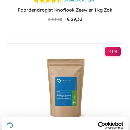
50 Beoordelingen
star
Paardendrogist Knoflook Zeewier 1 kg Zak
rating
€ 29,33
€ 34,50
-15 %
4.7
62 Beoordelingen