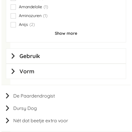
items
Amandelolie
1
item
Aminozuren
1
item
Anijs
2
items
Show more
Gebruik
Vorm
De Paardendrogist
Dursy Dog
Nét dat beetje extra voor