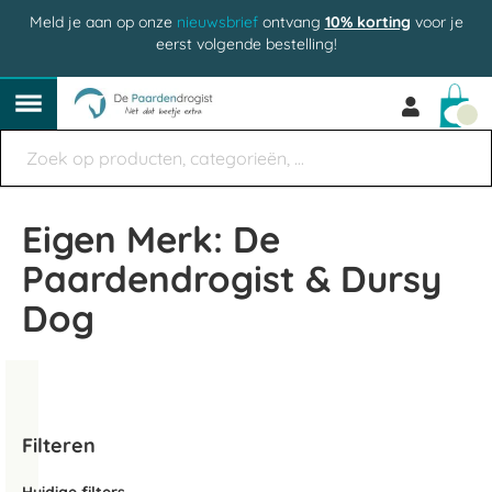
Meld je aan op onze
nieuwsbrief
ontvang
10% korting
voor je
eerst volgende bestelling!
Win
Eigen Merk: De
Paardendrogist & Dursy
Dog
Filteren