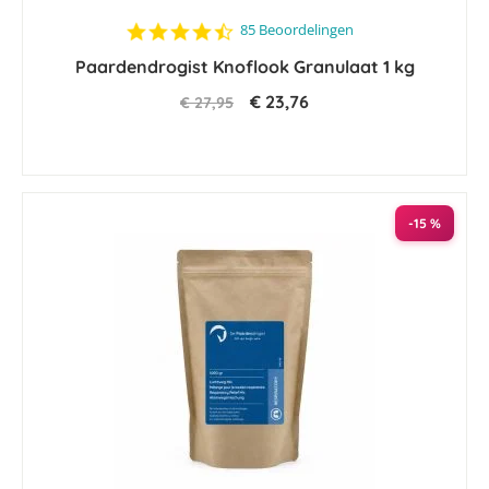
4.6
85 Beoordelingen
star
Paardendrogist Knoflook Granulaat 1 kg
rating
€ 23,76
€ 27,95
-15 %