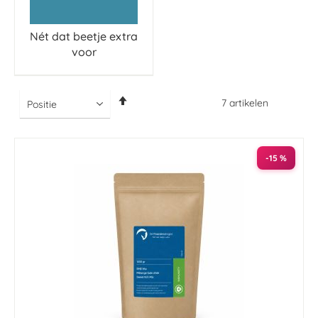
Nét dat beetje extra
voor
Van
7
artikelen
hoog
naar
laag
sorteren
-15 %