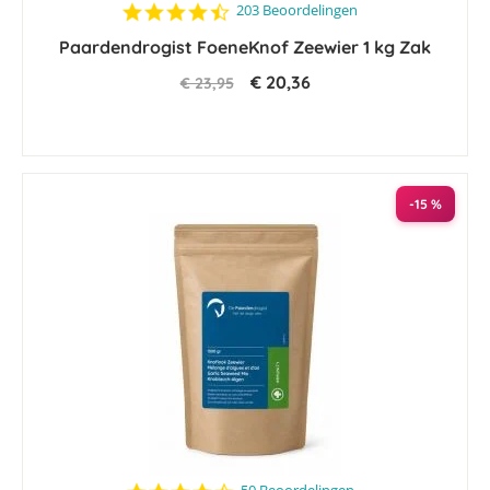
4.6
203 Beoordelingen
star
Paardendrogist FoeneKnof Zeewier 1 kg Zak
rating
€ 20,36
€ 23,95
-15 %
4.6