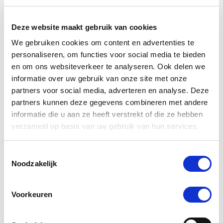
star
Paardendrogist FoeneKnof 1 kg Zak
rating
Deze website maakt gebruik van cookies
€ 18,66
€ 21,95
We gebruiken cookies om content en advertenties te
personaliseren, om functies voor social media te bieden
en om ons websiteverkeer te analyseren. Ook delen we
informatie over uw gebruik van onze site met onze
-15 %
partners voor social media, adverteren en analyse. Deze
partners kunnen deze gegevens combineren met andere
informatie die u aan ze heeft verstrekt of die ze hebben
verzameld op basis van uw gebruik van hun services.
Toestemmingsselectie
Noodzakelijk
Voorkeuren
4.4
56 Beoordelingen
star