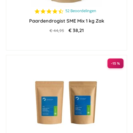
4.6
52 Beoordelingen
star
Paardendrogist SME Mix 1 kg Zak
rating
€ 38,21
€ 44,95
-15 %