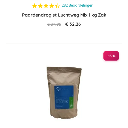
4.5
282 Beoordelingen
star
Paardendrogist Luchtweg Mix 1 kg Zak
rating
€ 32,26
€ 37,95
-15 %