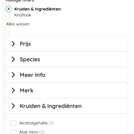
Huidige filters
Kruiden & Ingrediënten
Knoflook
Alles wissen
Prijs
Species
Meer Info
Merk
Kruiden & Ingrediënten
Alcoholgehalte
1
item
Aloe Vera
2