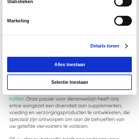
Statistieken
Paardendrogist FoeneKnof Rozenbottel 1 kg Zak
rating
€ 22,06
€ 25,95
Marketing
Details tonen
Welkom op de website van De Paardendrogist,
Alles toestaan
waar wij met trots een uitgebreid assortiment van
hoogwaardige producten presenteren, zowel van
De
Selectie toestaan
Paardendrogist
als van
Dursy Dog
, gericht op de
welzijn en gezondheid van uw
paarden
,
honden
en
katten
. Onze passie voor dierenwelzijn heeft ons
ertoe aangezet een diversiteit aan supplementen,
voeding en verzorgingsproducten te ontwikkelen, die
speciaal zijn ontworpen om aan de behoeften van
uw geliefde viervoeters te voldoen.