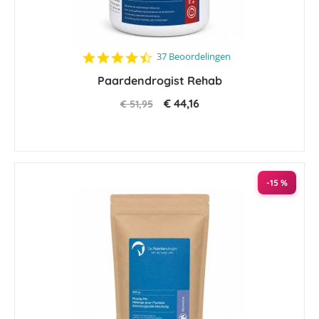
4.7
37 Beoordelingen
star
Paardendrogist Rehab
rating
€ 44,16
€ 51,95
-15 %