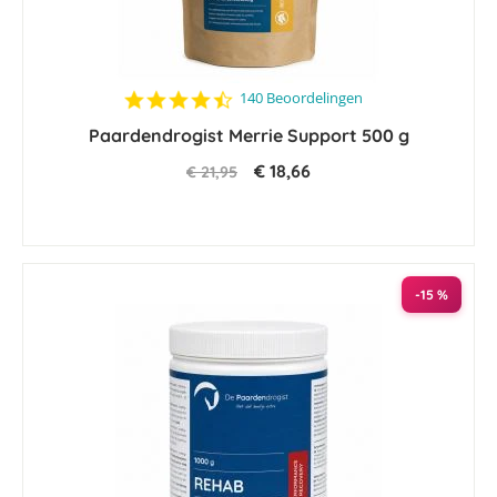
4.3
140 Beoordelingen
star
Paardendrogist Merrie Support 500 g
rating
€ 18,66
€ 21,95
-15 %