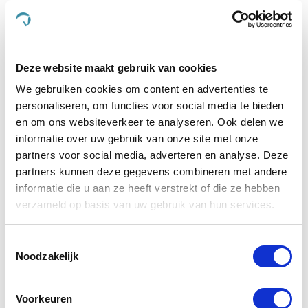
voeding en verzorgingsproducten te ontwikkelen, die
speciaal zijn ontworpen om aan de behoeften van
uw geliefde viervoeters te voldoen.
Of uw dier nu behoefte heeft aan ondersteuning
Deze website maakt gebruik van cookies
voor de gewrichten, een verbetering van de
We gebruiken cookies om content en advertenties te
spijsvertering, of een mooiere vacht, bij De
Paardendrogist vindt u producten die hierop zijn
personaliseren, om functies voor social media te bieden
afgestemd. Elk product in ons assortiment is
en om ons websiteverkeer te analyseren. Ook delen we
zorgvuldig geselecteerd op basis van kwaliteit en
informatie over uw gebruik van onze site met onze
effectiviteit, en is ontwikkeld om de gezondheid en
partners voor social media, adverteren en analyse. Deze
het geluk van uw huisdier te optimaliseren.
partners kunnen deze gegevens combineren met andere
informatie die u aan ze heeft verstrekt of die ze hebben
We geloven sterk in het bieden van alleen het beste
verzameld op basis van uw gebruik van hun services.
voor uw dier, en daarom zijn alle producten die we
aanbieden veilig, effectief en makkelijk in gebruik.
Van supplementen die de gemoedsrust bieden aan
Toestemmingsselectie
nerveuze paarden
tot producten die de gezondheid
Noodzakelijk
van
gewrichten ondersteunen bij oudere honden
en
katten, ons doel is om een merkbare verbetering in
Voorkeuren
het leven van uw dier te realiseren.