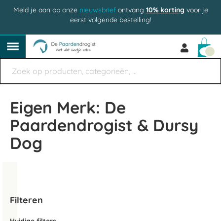
Meld je aan op onze
nieuwsbrief
ontvang
10% korting
voor je
eerst volgende bestelling!
Win
Eigen Merk: De
Paardendrogist & Dursy
Dog
Filteren