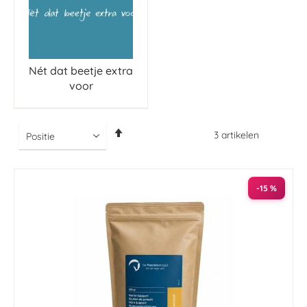
Nét dat beetje extra
voor
Van
3
artikelen
hoog
naar
laag
sorteren
-15 %