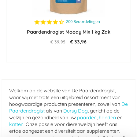
4.6
200 Beoordelingen
star
Paardendrogist Moody Mix 1 kg Zak
rating
€ 33,96
€ 39,95
Welkom op de website van De Paardendrogist,
waar wij met trots een uitgebreid assortiment van
hoogwaardige producten presenteren, zowel van
De
Paardendrogist
als van
Dursy Dog
, gericht op de
welzijn en gezondheid van uw
paarden
,
honden
en
katten
. Onze passie voor dierenwelzijn heeft ons
ertoe aangezet een diversiteit aan supplementen,