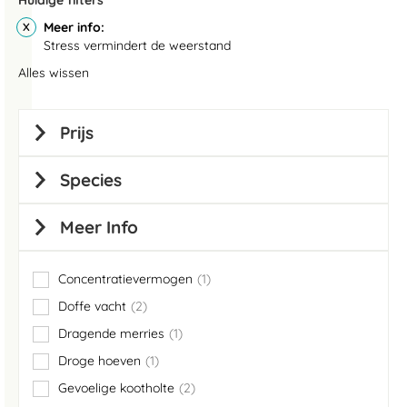
Huidige filters
Meer info
Stress vermindert de weerstand
Alles wissen
Prijs
Species
Meer Info
Concentratievermogen
1
item
Doffe vacht
2
items
Dragende merries
1
item
Droge hoeven
1
item
Gevoelige kootholte
2
items