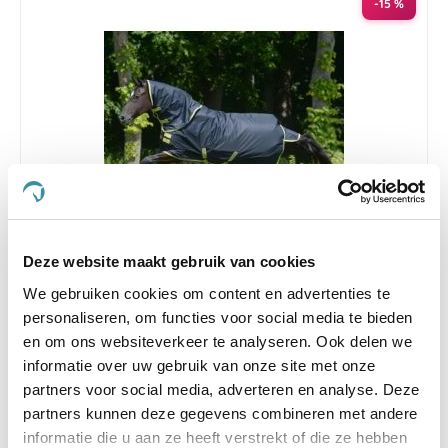
-15 %
Deze website maakt gebruik van cookies
We gebruiken cookies om content en advertenties te
Bucas Oasis Turnout 200g met halsstuk 125/165
personaliseren, om functies voor social media te bieden
Nog maar 2 beschikbaar
en om ons websiteverkeer te analyseren. Ook delen we
informatie over uw gebruik van onze site met onze
€ 157,25
€ 185,00
partners voor social media, adverteren en analyse. Deze
partners kunnen deze gegevens combineren met andere
informatie die u aan ze heeft verstrekt of die ze hebben