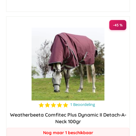
-45 %
5.0
1 Beoordeling
star
Weatherbeeta Comfitec Plus Dynamic II Detach-A-
rating
Neck 100gr
Nog maar 1 beschikbaar