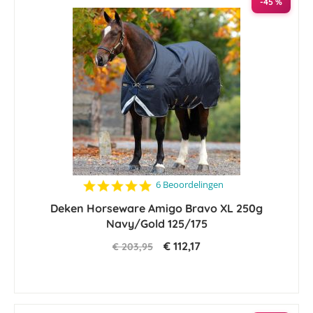
-45 %
4.8
6 Beoordelingen
star
Deken Horseware Amigo Bravo XL 250g
rating
Navy/Gold 125/175
€ 112,17
€ 203,95