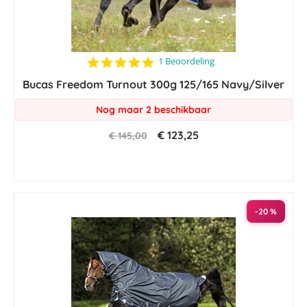
5.0
1 Beoordeling
star
Bucas Freedom Turnout 300g 125/165 Navy/Silver
rating
Nog maar 2 beschikbaar
€ 123,25
€ 145,00
-20 %