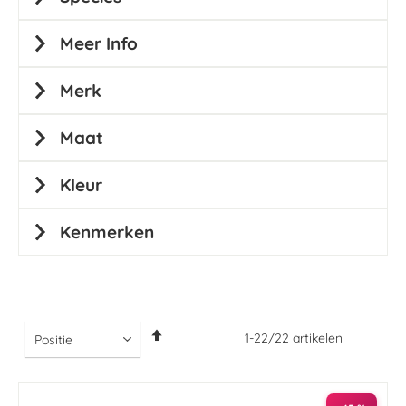
Meer Info
Merk
Maat
Kleur
Kenmerken
Van
1
-
22
/
22
artikelen
hoog
naar
laag
sorteren