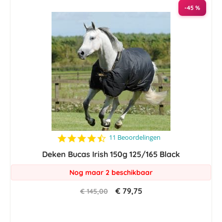
-45 %
4.6
11 Beoordelingen
star
Deken Bucas Irish 150g 125/165 Black
rating
Nog maar 2 beschikbaar
€ 79,75
€ 145,00