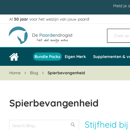
Meld je 
Al
30 jaar
voor het welzijn van jouw paard!
Ga
naar
de
inhoud
Bundle Packs
Eigen Merk
Supplementen & v
Home
Blog
Spierbevangenheid
Spierbevangenheid
Stijfheid b