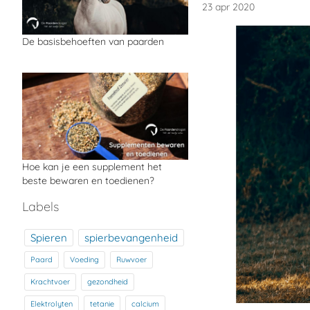
23 apr 2020
De basisbehoeften van paarden
Hoe kan je een supplement het
beste bewaren en toedienen?
Labels
Spieren
spierbevangenheid
Paard
Voeding
Ruwvoer
Krachtvoer
gezondheid
Elektrolyten
tetanie
calcium