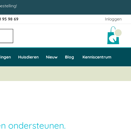
estelling!
1 95 98 69
Inloggen
Winke
ingen
Huisdieren
Nieuw
Blog
Kenniscentrum
 en ondersteunen.