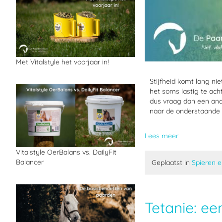
Met Vitalstyle het voorjaar in!
Stijfheid komt lang ni
het soms lastig te acht
dus vraag dan een ande
naar de onderstaande p
Lees meer
Vitalstyle OerBalans vs. DailyFit
Balancer
Geplaatst in
Spieren 
Tetanie: e