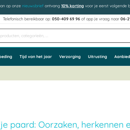
aan op onze
nieuwsbrief
ontvang
10% korting
voor je eerst volgende b
j
Telefonisch bereikbaar op:
050-409 69 96
of app
e vraag naar
06-2
oeding
Tijd van het jaar
Verzorging
Uitrusting
Aanbied
ij je paard: Oorzaken, herkennen