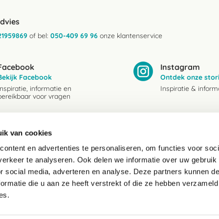
advies
21959869
of bel:
050-409 69 96
onze klantenservice
Facebook
Instagram
Bekijk Facebook
Ontdek onze stor
Inspiratie, informatie en
Inspiratie & inform
bereikbaar voor vragen
Mail
Whatsapp
ik van cookies
advies@paardendrogist.nl
06-21959869
Wij reageren binnen 1 werkdag op
Direct in contact 
ontent en advertenties te personaliseren, om functies voor soci
jouw gestelde vragen
onze collega's
erkeer te analyseren. Ook delen we informatie over uw gebruik
or social media, adverteren en analyse. Deze partners kunnen 
ormatie die u aan ze heeft verstrekt of die ze hebben verzameld
es.
service
Kenniscentrum