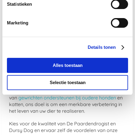
Statistieken
Of uw dier nu behoefte heeft aan ondersteuning
voor de gewrichten, een verbetering van de
spijsvertering, of een mooiere vacht, bij De
Marketing
Paardendrogist vindt u producten die hierop zijn
afgestemd. Elk product in ons assortiment is
zorgvuldig geselecteerd op basis van kwaliteit en
effectiviteit, en is ontwikkeld om de gezondheid en
Details tonen
het geluk van uw huisdier te optimaliseren.
We geloven sterk in het bieden van alleen het beste
Alles toestaan
voor uw dier, en daarom zijn alle producten die we
aanbieden veilig, effectief en makkelijk in gebruik.
Selectie toestaan
Van supplementen die de gemoedsrust bieden aan
nerveuze paarden
tot producten die de gezondheid
van
gewrichten ondersteunen bij oudere honden
en
katten, ons doel is om een merkbare verbetering in
het leven van uw dier te realiseren.
Kies voor de kwaliteit van De Paardendrogist en
Dursy Dog en ervaar zelf de voordelen van onze