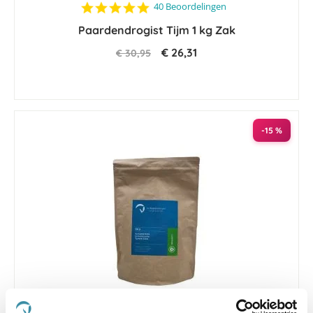
4.8
40 Beoordelingen
star
Paardendrogist Tijm 1 kg Zak
rating
€ 26,31
€ 30,95
-15 %
4.2