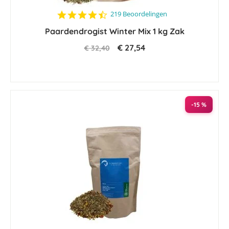
4.5
219 Beoordelingen
star
Paardendrogist Winter Mix 1 kg Zak
rating
€ 27,54
€ 32,40
-15 %