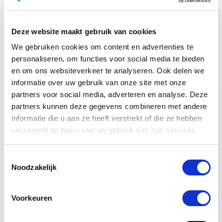
17 Beoordelingen
star
Paardendrogist Kurkuma Extra 500 g
rating
Deze website maakt gebruik van cookies
€ 16,96
€ 19,95
We gebruiken cookies om content en advertenties te
personaliseren, om functies voor social media te bieden
en om ons websiteverkeer te analyseren. Ook delen we
informatie over uw gebruik van onze site met onze
partners voor social media, adverteren en analyse. Deze
partners kunnen deze gegevens combineren met andere
Welkom op de website van De Paardendrogist,
informatie die u aan ze heeft verstrekt of die ze hebben
waar wij met trots een uitgebreid assortiment van
verzameld op basis van uw gebruik van hun services.
hoogwaardige producten presenteren, zowel van
De
Paardendrogist
als van
Dursy Dog
, gericht op de
welzijn en gezondheid van uw
paarden
,
honden
en
Toestemmingsselectie
katten
. Onze passie voor dierenwelzijn heeft ons
Noodzakelijk
ertoe aangezet een diversiteit aan supplementen,
voeding en verzorgingsproducten te ontwikkelen, die
Voorkeuren
speciaal zijn ontworpen om aan de behoeften van
uw geliefde viervoeters te voldoen.