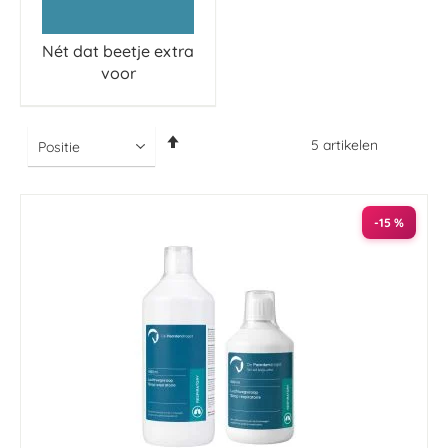
Nét dat beetje extra
voor
Van
5
artikelen
hoog
naar
laag
sorteren
-15 %