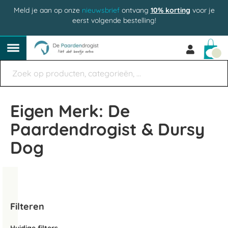
Meld je aan op onze
nieuwsbrief
ontvang
10% korting
voor je
eerst volgende bestelling!
Win
Eigen Merk: De
Paardendrogist & Dursy
Dog
Filteren