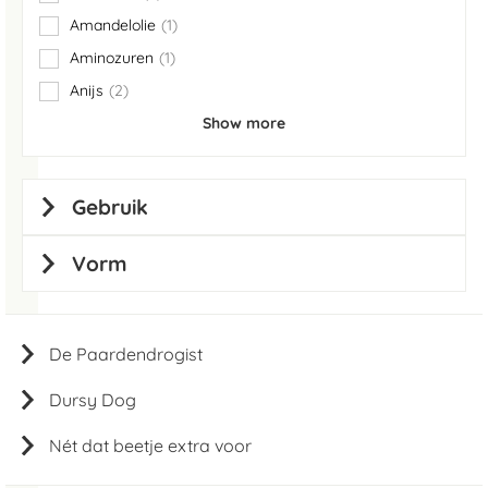
items
Amandelolie
1
item
Aminozuren
1
item
Anijs
2
items
Show more
Gebruik
Vorm
De Paardendrogist
Dursy Dog
Nét dat beetje extra voor