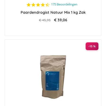
4.7
175 Beoordelingen
star
Paardendrogist Natuur Mix 1 kg Zak
rating
€ 39,06
€ 45,95
-15 %