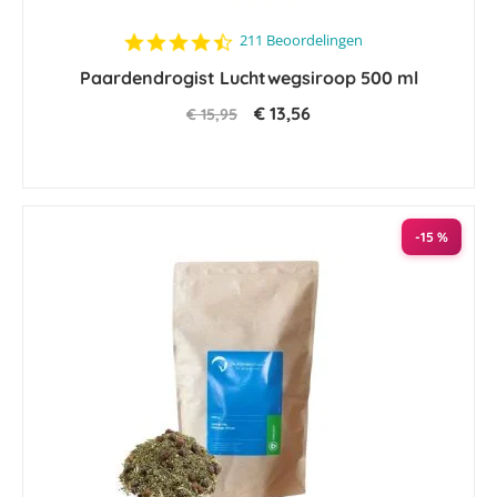
4.6
211 Beoordelingen
star
Paardendrogist Luchtwegsiroop 500 ml
rating
€ 13,56
€ 15,95
-15 %