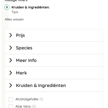
Huidige filters
Kruiden & Ingrediënten
Tijm
Alles wissen
Prijs
Species
Meer Info
Merk
Kruiden & Ingrediënten
Alcoholgehalte
1
item
Aloe Vera
2