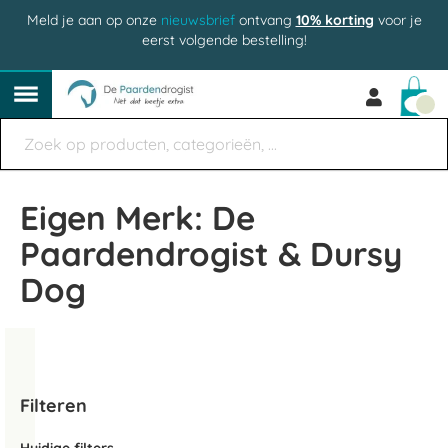
Meld je aan op onze
nieuwsbrief
ontvang
10% korting
voor je
eerst volgende bestelling!
Win
Eigen Merk: De
Paardendrogist & Dursy
Dog
Filteren