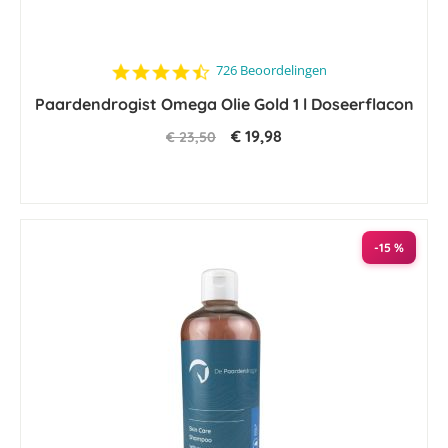
4.7
726 Beoordelingen
star
Paardendrogist Omega Olie Gold 1 l Doseerflacon
rating
€ 19,98
€ 23,50
-15 %