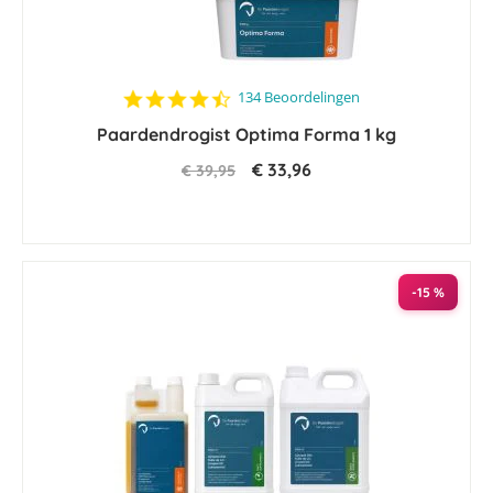
4.5
134 Beoordelingen
star
Paardendrogist Optima Forma 1 kg
rating
€ 33,96
€ 39,95
-15 %