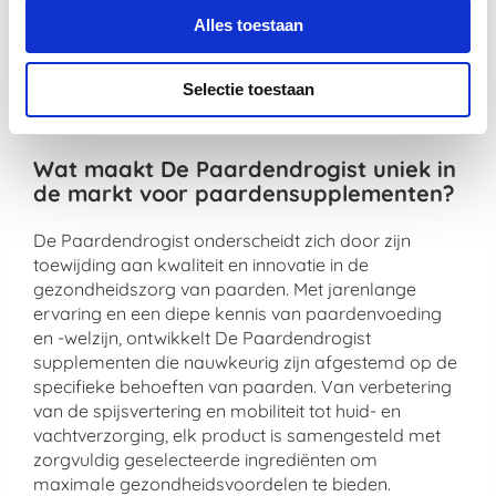
Kies voor de kwaliteit van De Paardendrogist en
Alles toestaan
Dursy Dog en ervaar zelf de voordelen van onze
zorgvuldig samengestelde producten. Uw dier
Selectie toestaan
verdient immers niets minder dan het beste, en dat is
precies wat wij bieden.
Wat maakt De Paardendrogist uniek in
de markt voor paardensupplementen?
De Paardendrogist onderscheidt zich door zijn
toewijding aan kwaliteit en innovatie in de
gezondheidszorg van paarden. Met jarenlange
ervaring en een diepe kennis van paardenvoeding
en -welzijn, ontwikkelt De Paardendrogist
supplementen die nauwkeurig zijn afgestemd op de
specifieke behoeften van paarden. Van verbetering
van de spijsvertering en mobiliteit tot huid- en
vachtverzorging, elk product is samengesteld met
zorgvuldig geselecteerde ingrediënten om
maximale gezondheidsvoordelen te bieden.