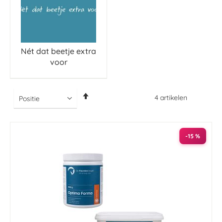
Nét dat beetje extra
voor
Van
4
artikelen
hoog
naar
laag
sorteren
-15 %