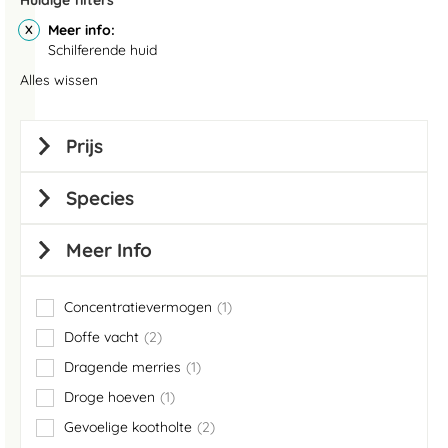
Huidige filters
Meer info
Schilferende huid
Alles wissen
Prijs
Species
Meer Info
Concentratievermogen
1
item
Doffe vacht
2
items
Dragende merries
1
item
Droge hoeven
1
item
Gevoelige kootholte
2
items