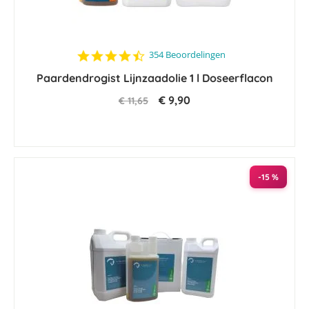
4.6
354 Beoordelingen
star
Paardendrogist Lijnzaadolie 1 l Doseerflacon
rating
€ 9,90
€ 11,65
-15 %