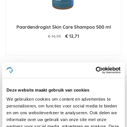
Paardendrogist Skin Care Shampoo 500 ml
€ 12,71
€ 14,95
Welkom op de website van De Paardendrogist,
waar wij met trots een uitgebreid assortiment van
Deze website maakt gebruik van cookies
hoogwaardige producten presenteren, zowel van
De
We gebruiken cookies om content en advertenties te
Paardendrogist
als van
Dursy Dog
, gericht op de
personaliseren, om functies voor social media te bieden
welzijn en gezondheid van uw
paarden
,
honden
en
katten
. Onze passie voor dierenwelzijn heeft ons
en om ons websiteverkeer te analyseren. Ook delen we
ertoe aangezet een diversiteit aan supplementen,
informatie over uw gebruik van onze site met onze
voeding en verzorgingsproducten te ontwikkelen, die
partners voor social media, adverteren en analyse. Deze