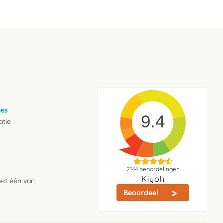
ies
9.4
atie
2144
beoordelingen
Kiyoh
met één van
Beoordeel