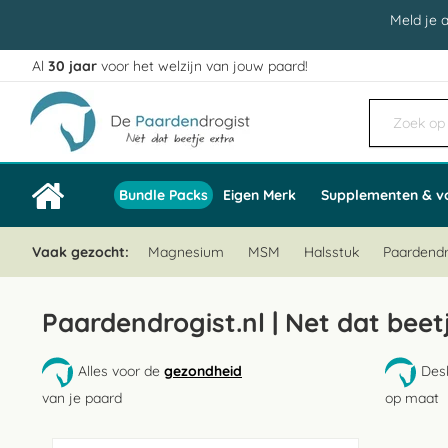
Meld je 
Al
30 jaar
voor het welzijn van jouw paard!
Ga
naar
de
inhoud
Bundle Packs
Eigen Merk
Supplementen & v
Vaak gezocht:
Magnesium
MSM
Halsstuk
Paardendr
Paardendrogist.nl | Net dat beet
Alles voor de
gezondheid
Des
van je paard
op maat