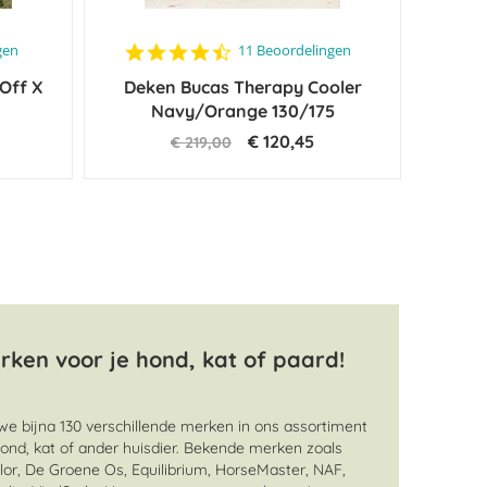
4.4
gen
11 Beoordelingen
star
Off X
Deken Bucas Therapy Cooler
rating
Navy/Orange 130/175
€ 120,45
€ 219,00
ken voor je hond, kat of paard!
e bijna 130 verschillende merken in ons assortiment
ond, kat of ander huisdier. Bekende merken zoals
alor, De Groene Os, Equilibrium, HorseMaster, NAF,