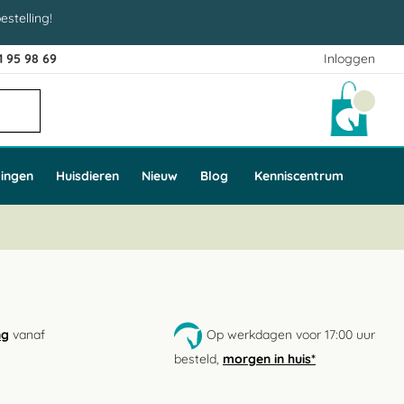
estelling!
1 95 98 69
Inloggen
Winke
ingen
Huisdieren
Nieuw
Blog
Kenniscentrum
ng
vanaf
Op werkdagen voor 17:00 uur
besteld,
morgen in huis*