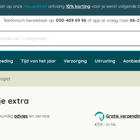
aan op onze
nieuwsbrief
ontvang
10% korting
voor je eerst volgende b
j
Telefonisch bereikbaar op:
050-409 69 96
of app
e vraag naar
06-2
oeding
Tijd van het jaar
Verzorging
Uitrusting
Aanbied
ogist
je extra
kundig
advies
en service
Gratis verzendi
€59,- in NL