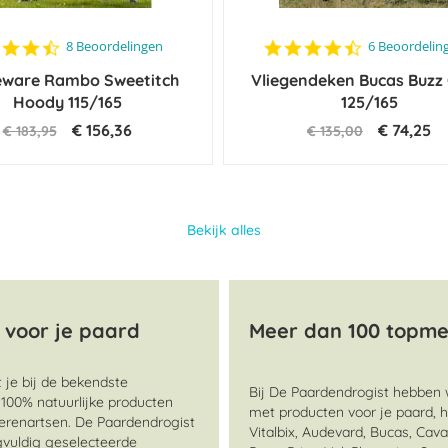
4.6
4.3
8 Beoordelingen
6 Beoordelin
star
star
eware Rambo Sweetitch
rating
Vliegendeken Bucas Buzz 
rating
Hoody 115/165
125/165
€ 156,36
€ 74,25
€ 183,95
€ 135,00
Bekijk alles
t voor je paard
Meer dan 100 topmer
 je bij de bekendste
Bij De Paardendrogist hebben w
100% natuurlijke producten
met producten voor je paard, h
erenartsen. De Paardendrogist
Vitalbix, Audevard, Bucas, Cav
gvuldig geselecteerde