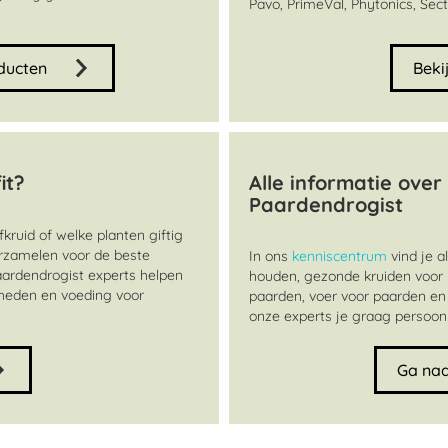
Pavo, PrimeVal, Phytonics, Sec
ducten
Beki
it?
Alle informatie over
Paardendrogist
kruid of welke planten giftig
erzamelen voor de beste
In ons
kenniscentrum
vind je a
Paardendrogist experts helpen
houden, gezonde kruiden voor 
dheden en voeding voor
paarden, voer voor paarden en
onze experts je graag persoonli
Ga naa