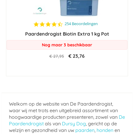
4.4
254 Beoordelingen
star
Paardendrogist Biotin Extra 1 kg Pot
rating
Nog maar 3 beschikbaar
€ 23,76
€ 27,95
Welkom op de website van De Paardendrogist,
waar wij met trots een uitgebreid assortiment van
hoogwaardige producten presenteren, zowel van
De
Paardendrogist
als van
Dursy Dog
, gericht op de
welzijn en gezondheid van uw
paarden
,
honden
en