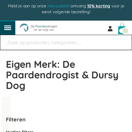
Meld je aan op onze
nieuwsbrief
ontvang
10% korting
voor je
eerst volgende bestelling!
Win
Eigen Merk: De
Paardendrogist & Dursy
Dog
Filteren