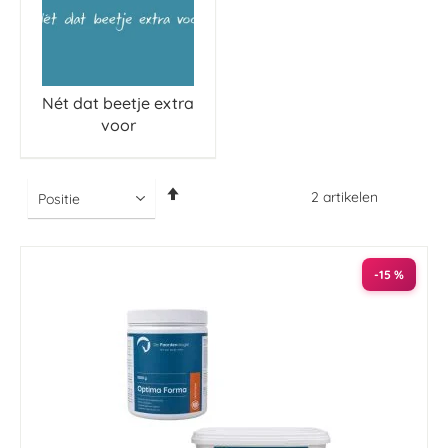
Nét dat beetje extra
voor
Van
2
artikelen
hoog
naar
laag
sorteren
-15 %