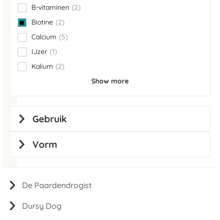
B-vitaminen
2
items
Biotine
2
items
Calcium
5
items
IJzer
1
item
Kalium
2
items
Show more
Gebruik
Vorm
De Paardendrogist
Dursy Dog