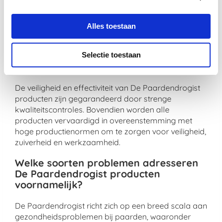
vachtverzorging, elk product is samengesteld met
zorgvuldig geselecteerde ingrediënten om
maximale gezondheidsvoordelen te bieden.
Alles toestaan
Hoe zorgt De Paardendrogist voor de
veiligheid en effectiviteit van zijn
Selectie toestaan
producten?
De veiligheid en effectiviteit van De Paardendrogist
producten zijn gegarandeerd door strenge
kwaliteitscontroles. Bovendien worden alle
producten vervaardigd in overeenstemming met
hoge productienormen om te zorgen voor veiligheid,
zuiverheid en werkzaamheid.
Welke soorten problemen adresseren
De Paardendrogist producten
voornamelijk?
De Paardendrogist richt zich op een breed scala aan
gezondheidsproblemen bij paarden, waaronder