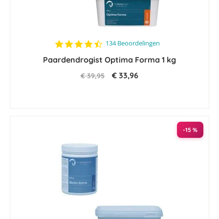
4.5
134 Beoordelingen
star
Paardendrogist Optima Forma 1 kg
rating
€ 33,96
€ 39,95
-15 %