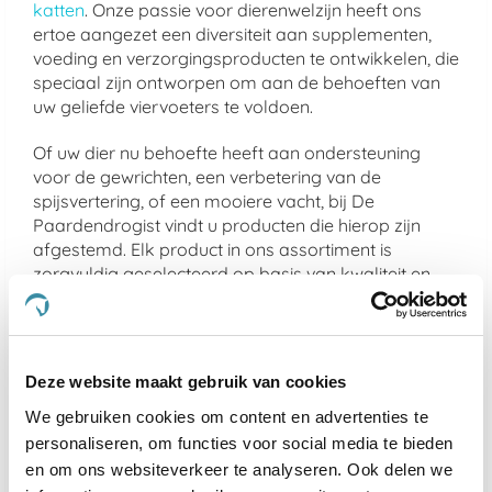
katten
. Onze passie voor dierenwelzijn heeft ons
ertoe aangezet een diversiteit aan supplementen,
voeding en verzorgingsproducten te ontwikkelen, die
speciaal zijn ontworpen om aan de behoeften van
uw geliefde viervoeters te voldoen.
Of uw dier nu behoefte heeft aan ondersteuning
voor de gewrichten, een verbetering van de
spijsvertering, of een mooiere vacht, bij De
Paardendrogist vindt u producten die hierop zijn
afgestemd. Elk product in ons assortiment is
zorgvuldig geselecteerd op basis van kwaliteit en
effectiviteit, en is ontwikkeld om de gezondheid en
het geluk van uw huisdier te optimaliseren.
We geloven sterk in het bieden van alleen het beste
Deze website maakt gebruik van cookies
voor uw dier, en daarom zijn alle producten die we
aanbieden veilig, effectief en makkelijk in gebruik.
We gebruiken cookies om content en advertenties te
Van supplementen die de gemoedsrust bieden aan
personaliseren, om functies voor social media te bieden
nerveuze paarden
tot producten die de gezondheid
en om ons websiteverkeer te analyseren. Ook delen we
van
gewrichten ondersteunen bij oudere honden
en