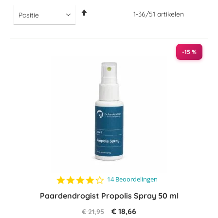
Van
1
-
36
/
51
artikelen
hoog
naar
laag
sorteren
-15 %
4.1
14 Beoordelingen
star
Paardendrogist Propolis Spray 50 ml
rating
€ 18,66
€ 21,95