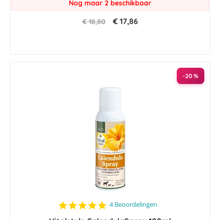
Nog maar 2 beschikbaar
€ 17,86
€ 18,80
-20 %
4.8
4 Beoordelingen
star