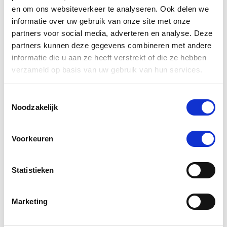
en om ons websiteverkeer te analyseren. Ook delen we
Nog maar 4 beschikbaar
informatie over uw gebruik van onze site met onze
partners voor social media, adverteren en analyse. Deze
€ 23,23
€ 24,45
partners kunnen deze gegevens combineren met andere
informatie die u aan ze heeft verstrekt of die ze hebben
verzameld op basis van uw gebruik van hun services.
-5 %
Toestemmingsselectie
Noodzakelijk
Voorkeuren
Statistieken
Marketing
4.7
3 Beoordelingen