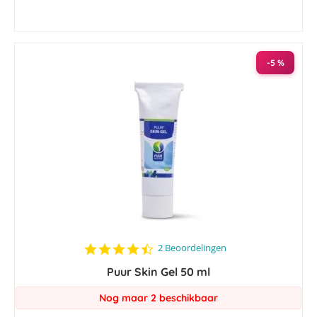
-5 %
4.5
2 Beoordelingen
star
Puur Skin Gel 50 ml
rating
Nog maar 2 beschikbaar