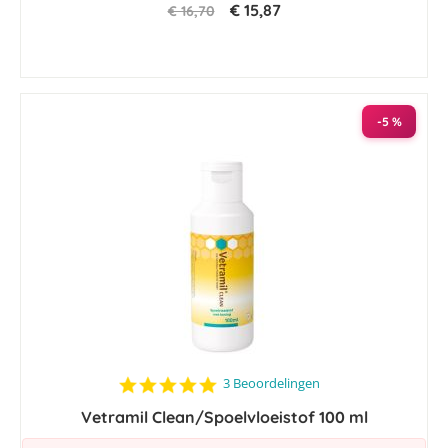
€ 15,87
€ 16,70
-5 %
5.0
3 Beoordelingen
star
Vetramil Clean/Spoelvloeistof 100 ml
rating