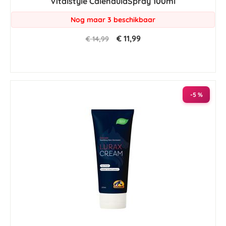
Vitalstyle CalendulaSpray 100ml
rating
Nog maar 3 beschikbaar
€ 11,99
€ 14,99
-5 %