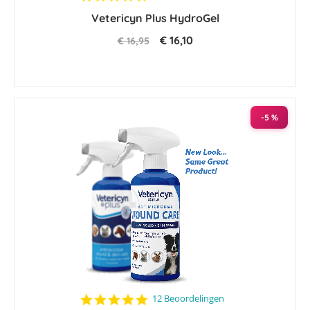
star
Vetericyn Plus HydroGel
rating
€ 16,10
€ 16,95
-5 %
4.8
12 Beoordelingen
star