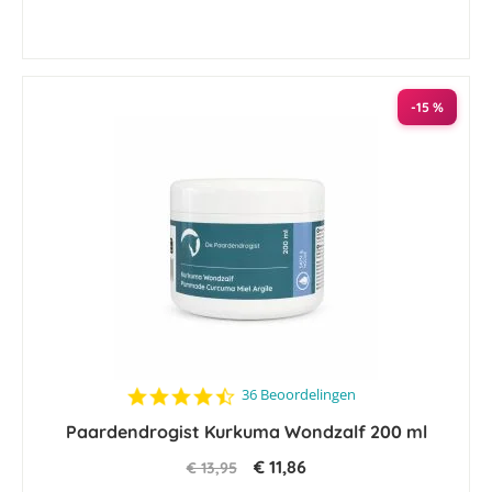
-15 %
4.7
36 Beoordelingen
star
Paardendrogist Kurkuma Wondzalf 200 ml
rating
€ 11,86
€ 13,95