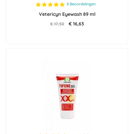
4.8
8 Beoordelingen
star
Vetericyn Eyewash 89 ml
rating
€ 16,63
€ 17,50