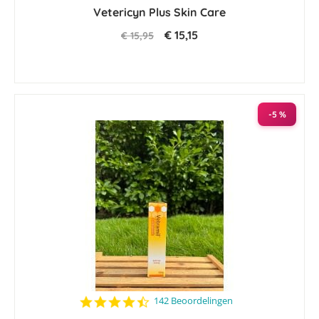
Vetericyn Plus Skin Care
rating
€ 15,15
€ 15,95
-5 %
4.7
142 Beoordelingen
star