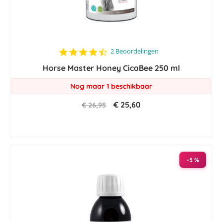
4.5
2 Beoordelingen
star
Horse Master Honey CicaBee 250 ml
rating
Nog maar 1 beschikbaar
€ 25,60
€ 26,95
-5 %