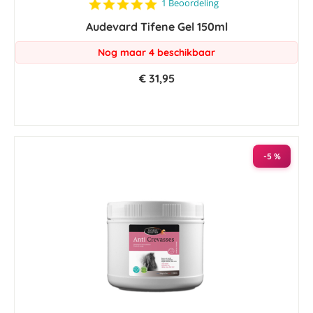
5.0
1 Beoordeling
star
Audevard Tifene Gel 150ml
rating
Nog maar 4 beschikbaar
€ 31,95
-5 %