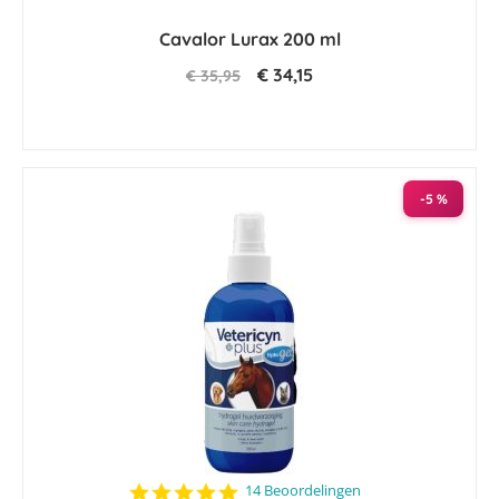
Cavalor Lurax 200 ml
€ 34,15
€ 35,95
-5 %
4.8
14 Beoordelingen