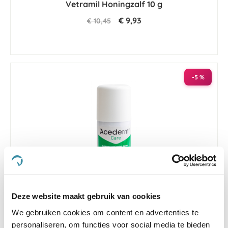
Vetramil Honingzalf 10 g
rating
€ 9,93
€ 10,45
-5 %
Deze website maakt gebruik van cookies
5.0
13 Beoordelingen
We gebruiken cookies om content en advertenties te
star
personaliseren, om functies voor social media te bieden
Acederm Care 150ml
rating