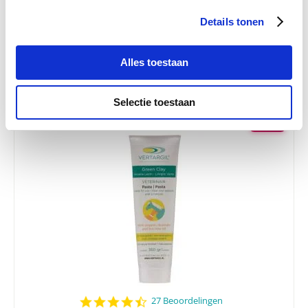
star
Phytonics Scar Cream 50 ml
rating
Details tonen
€ 21,88
€ 23,03
Alles toestaan
Selectie toestaan
-5 %
4.7
27 Beoordelingen