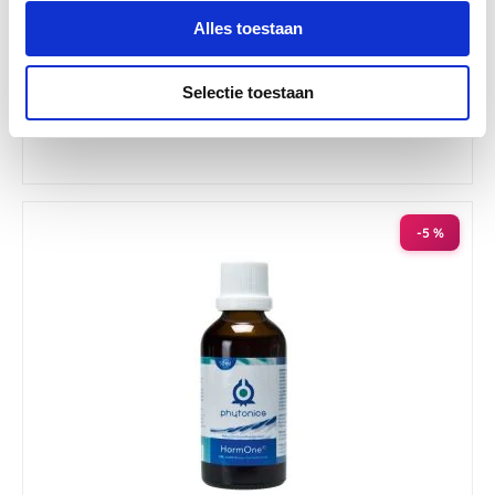
star
Puur Oestro 100 ml
rating
Alles toestaan
Nog maar 1 beschikbaar
Selectie toestaan
€ 31,83
€ 33,50
-5 %