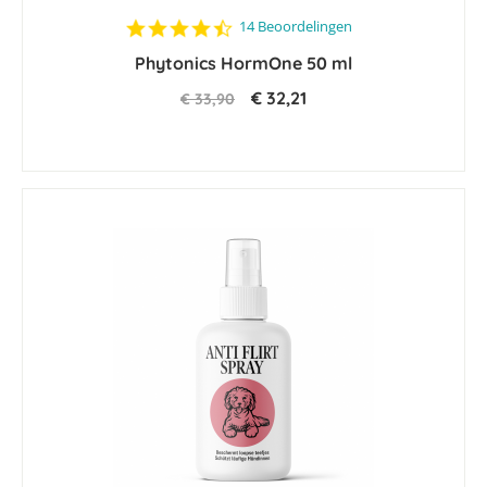
4.7
14 Beoordelingen
star
Phytonics HormOne 50 ml
rating
€ 32,21
€ 33,90