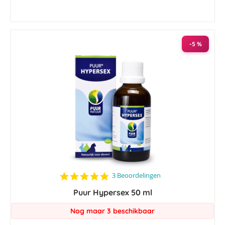
-5 %
5.0
3 Beoordelingen
star
Puur Hypersex 50 ml
rating
Nog maar 3 beschikbaar