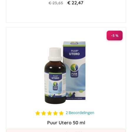
€ 22,47
€ 23,65
-5 %
5.0
2 Beoordelingen
star
Puur Utero 50 ml
rating