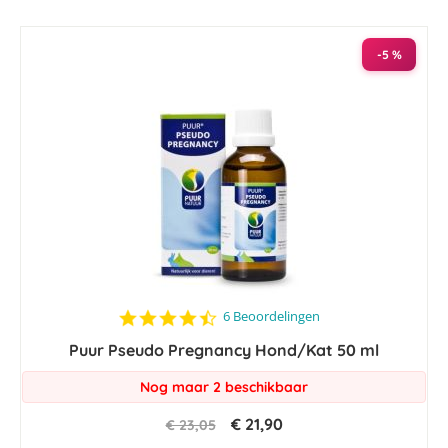
naar
laag
sorteren
-5 %
4.5
6 Beoordelingen
star
Puur Pseudo Pregnancy Hond/Kat 50 ml
rating
Nog maar 2 beschikbaar
€ 21,90
€ 23,05