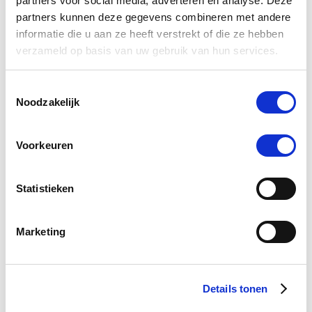
partners voor social media, adverteren en analyse. Deze
partners kunnen deze gegevens combineren met andere
Nog maar 1 beschikbaar
informatie die u aan ze heeft verstrekt of die ze hebben
€ 26,80
€ 33,50
verzameld op basis van uw gebruik van hun services.
Toestemmingsselectie
Noodzakelijk
-5 %
Voorkeuren
Statistieken
Marketing
Details tonen
4.5
24 Beoordelingen