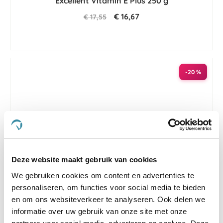
Excellent Vitamin E Plus 250 g
€ 16,67
€ 17,55
-20 %
Deze website maakt gebruik van cookies
We gebruiken cookies om content en advertenties te
personaliseren, om functies voor social media te bieden
en om ons websiteverkeer te analyseren. Ook delen we
5.0
1 Beoordeling
star
informatie over uw gebruik van onze site met onze
TVM Pet Milk Optima
rating