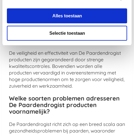
vachtverzorging, elk product is samengesteld met
zorgvuldig geselecteerde ingrediënten om
maximale gezondheidsvoordelen te bieden.
Alles toestaan
Hoe zorgt De Paardendrogist voor de
veiligheid en effectiviteit van zijn
Selectie toestaan
producten?
De veiligheid en effectiviteit van De Paardendrogist
producten zijn gegarandeerd door strenge
kwaliteitscontroles. Bovendien worden alle
producten vervaardigd in overeenstemming met
hoge productienormen om te zorgen voor veiligheid,
zuiverheid en werkzaamheid.
Welke soorten problemen adresseren
De Paardendrogist producten
voornamelijk?
De Paardendrogist richt zich op een breed scala aan
gezondheidsproblemen bij paarden, waaronder