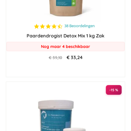
4.6
38 Beoordelingen
star
Paardendrogist Detox Mix 1 kg Zak
rating
Nog maar 4 beschikbaar
€ 33,24
€ 39,10
-15 %