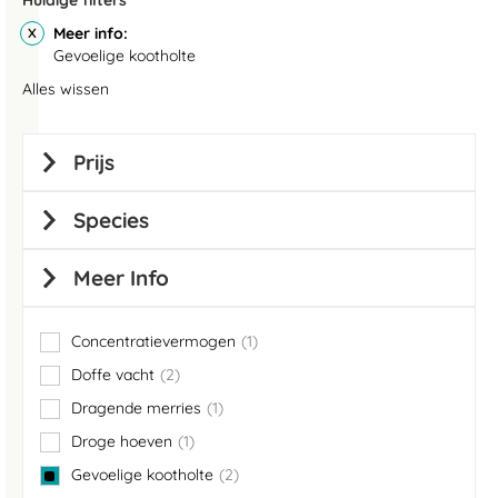
Huidige filters
Meer info
Gevoelige kootholte
Alles wissen
Prijs
Species
Meer Info
Concentratievermogen
1
item
Doffe vacht
2
items
Dragende merries
1
item
Droge hoeven
1
item
Gevoelige kootholte
2
items