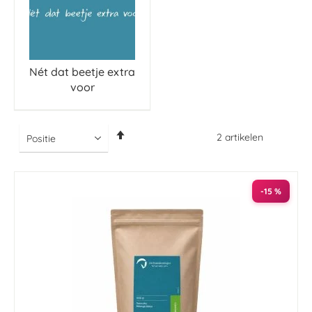
Nét dat beetje extra
voor
Van
2
artikelen
hoog
naar
laag
sorteren
-15 %