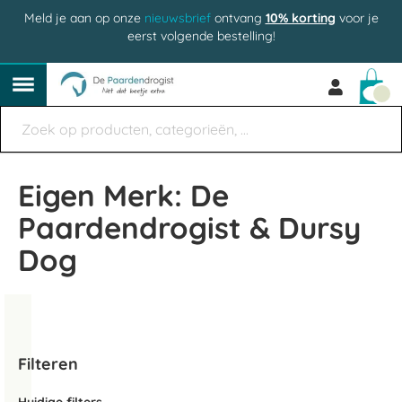
Meld je aan op onze
nieuwsbrief
ontvang
10% korting
voor je
eerst volgende bestelling!
Win
Eigen Merk: De
Paardendrogist & Dursy
Dog
Filteren