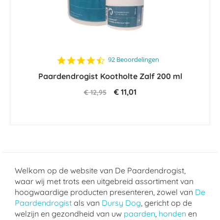
4.6
92 Beoordelingen
star
Paardendrogist Kootholte Zalf 200 ml
rating
€ 11,01
€ 12,95
Welkom op de website van De Paardendrogist,
waar wij met trots een uitgebreid assortiment van
hoogwaardige producten presenteren, zowel van
De
Paardendrogist
als van
Dursy Dog
, gericht op de
welzijn en gezondheid van uw
paarden
,
honden
en