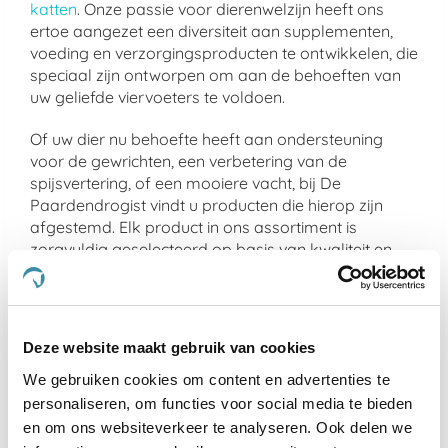
katten
. Onze passie voor dierenwelzijn heeft ons
ertoe aangezet een diversiteit aan supplementen,
voeding en verzorgingsproducten te ontwikkelen, die
speciaal zijn ontworpen om aan de behoeften van
uw geliefde viervoeters te voldoen.
Of uw dier nu behoefte heeft aan ondersteuning
voor de gewrichten, een verbetering van de
spijsvertering, of een mooiere vacht, bij De
Paardendrogist vindt u producten die hierop zijn
afgestemd. Elk product in ons assortiment is
zorgvuldig geselecteerd op basis van kwaliteit en
effectiviteit, en is ontwikkeld om de gezondheid en
het geluk van uw huisdier te optimaliseren.
We geloven sterk in het bieden van alleen het beste
Deze website maakt gebruik van cookies
voor uw dier, en daarom zijn alle producten die we
aanbieden veilig, effectief en makkelijk in gebruik.
We gebruiken cookies om content en advertenties te
Van supplementen die de gemoedsrust bieden aan
personaliseren, om functies voor social media te bieden
nerveuze paarden
tot producten die de gezondheid
en om ons websiteverkeer te analyseren. Ook delen we
van
gewrichten ondersteunen bij oudere honden
en