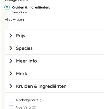
Huidige filters
Kruiden & Ingrediënten
Geranium
Alles wissen
Prijs
Species
Meer Info
Merk
Kruiden & Ingrediënten
Alcoholgehalte
1
item
Aloe Vera
2