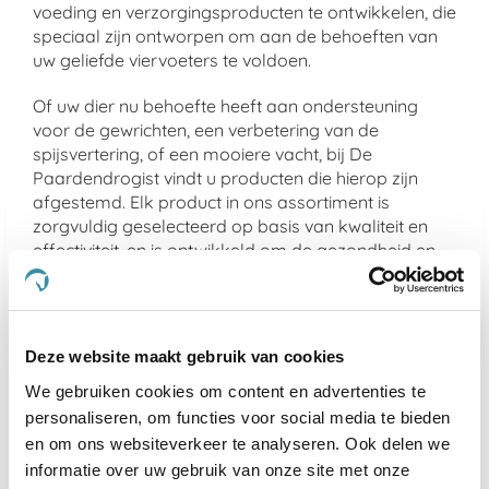
voeding en verzorgingsproducten te ontwikkelen, die
speciaal zijn ontworpen om aan de behoeften van
uw geliefde viervoeters te voldoen.
Of uw dier nu behoefte heeft aan ondersteuning
voor de gewrichten, een verbetering van de
spijsvertering, of een mooiere vacht, bij De
Paardendrogist vindt u producten die hierop zijn
afgestemd. Elk product in ons assortiment is
zorgvuldig geselecteerd op basis van kwaliteit en
effectiviteit, en is ontwikkeld om de gezondheid en
het geluk van uw huisdier te optimaliseren.
We geloven sterk in het bieden van alleen het beste
voor uw dier, en daarom zijn alle producten die we
Deze website maakt gebruik van cookies
aanbieden veilig, effectief en makkelijk in gebruik.
Van supplementen die de gemoedsrust bieden aan
We gebruiken cookies om content en advertenties te
nerveuze paarden
tot producten die de gezondheid
personaliseren, om functies voor social media te bieden
van
gewrichten ondersteunen bij oudere honden
en
en om ons websiteverkeer te analyseren. Ook delen we
katten, ons doel is om een merkbare verbetering in
informatie over uw gebruik van onze site met onze
het leven van uw dier te realiseren.