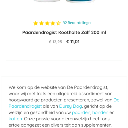
4.6
92 Beoordelingen
star
Paardendrogist Kootholte Zalf 200 ml
rating
€ 11,01
€ 12,95
Welkom op de website van De Paardendrogist,
waar wij met trots een uitgebreid assortiment van
hoogwaardige producten presenteren, zowel van
De
Paardendrogist
als van
Dursy Dog
, gericht op de
welzijn en gezondheid van uw
paarden
,
honden
en
katten
. Onze passie voor dierenwelzijn heeft ons
ertoe aangezet een diversiteit aan supplementen,