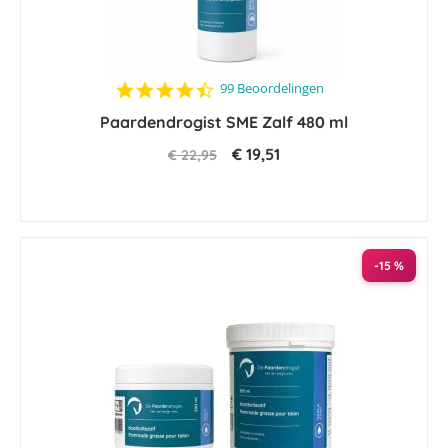
4.6
99 Beoordelingen
star
Paardendrogist SME Zalf 480 ml
rating
€ 19,51
€ 22,95
-15 %