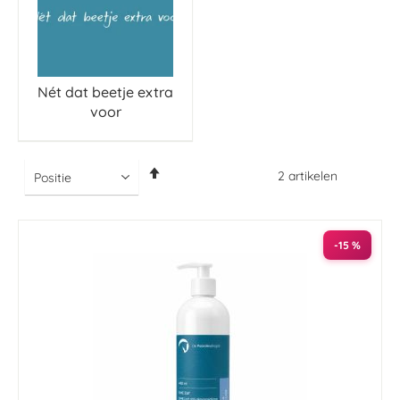
Nét dat beetje extra
voor
Van
2
artikelen
hoog
naar
laag
sorteren
-15 %