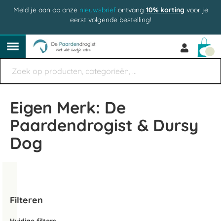
Meld je aan op onze
nieuwsbrief
ontvang
10% korting
voor je
eerst volgende bestelling!
Win
Eigen Merk: De
Paardendrogist & Dursy
Dog
Filteren