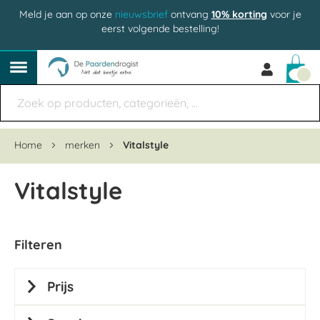
Meld je aan op onze
nieuwsbrief
ontvang
10% korting
voor je
eerst volgende bestelling!
Win
Home
merken
Vitalstyle
Vitalstyle
Filteren
Prijs