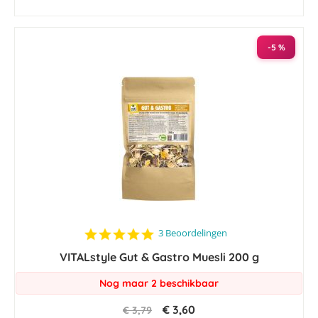
-5 %
5.0
3 Beoordelingen
star
VITALstyle Gut & Gastro Muesli 200 g
rating
Nog maar 2 beschikbaar
€ 3,60
€ 3,79