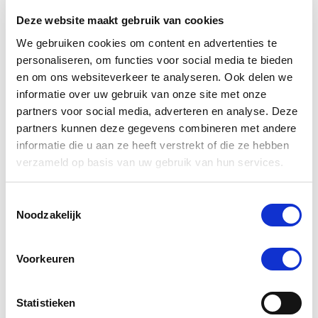
Deze website maakt gebruik van cookies
We gebruiken cookies om content en advertenties te
personaliseren, om functies voor social media te bieden
en om ons websiteverkeer te analyseren. Ook delen we
informatie over uw gebruik van onze site met onze
partners voor social media, adverteren en analyse. Deze
partners kunnen deze gegevens combineren met andere
informatie die u aan ze heeft verstrekt of die ze hebben
verzameld op basis van uw gebruik van hun services.
5.0
2 Beoordelingen
star
Toestemmingsselectie
Vitalstyle StressControl+ 30 ml
rating
Noodzakelijk
€ 13,77
€ 14,49
Voorkeuren
Statistieken
-20 %