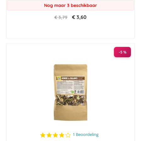
Nog maar 3 beschikbaar
€ 3,60
€ 3,79
-5 %
4.0
1 Beoordeling
star