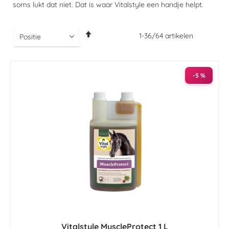
soms lukt dat niet. Dat is waar Vitalstyle een handje helpt.
Van
1
-
36
/
64
artikelen
hoog
naar
laag
sorteren
-5 %
Vitalstyle MuscleProtect 1 L