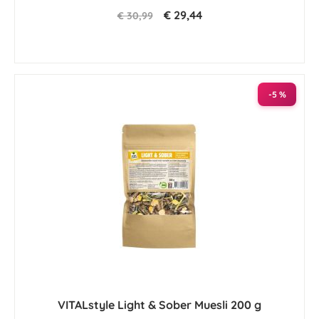
€ 29,44
€ 30,99
-5 %
VITALstyle Light & Sober Muesli 200 g