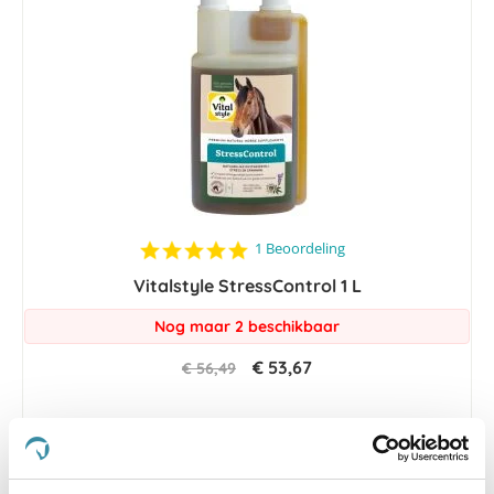
5.0
1 Beoordeling
star
Vitalstyle StressControl 1 L
rating
Nog maar 2 beschikbaar
€ 53,67
€ 56,49
-5 %