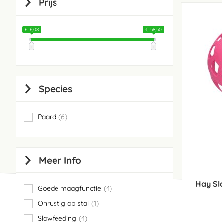
Prijs
€ 6,08
€ 58,50
Species
Paard
6
items
Meer Info
Hay Sl
Goede maagfunctie
4
items
Onrustig op stal
1
item
Slowfeeding
4