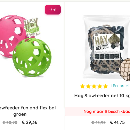
laag
sorteren
-5 %
5.0
1 Beoordel
star
Hay Slowfeeder net 10 k
rating
owfeeder fun and flex bal
Nog maar 3 beschikba
groen
€ 29,36
€ 41,75
€ 30,90
€ 43,95