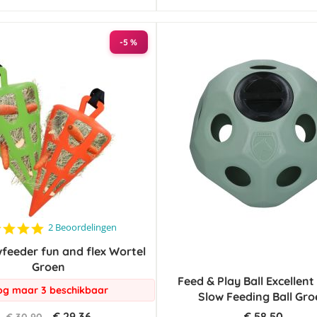
-5 %
5.0
2 Beoordelingen
star
feeder fun and flex Wortel
rating
Groen
Feed & Play Ball Excellen
g maar 3 beschikbaar
Slow Feeding Ball Gr
€ 29,36
€ 58,50