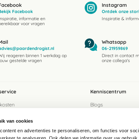
Facebook
Instagram
Bekijk Facebook
Ontdek onze stor
Inspiratie, informatie en
Inspiratie & inform
bereikbaar voor vragen
Mail
Whatsapp
advies@paardendrogist.nl
06-21959869
Wij reageren binnen 1 werkdag op
Direct in contact 
jouw gestelde vragen
onze collega's
service
Kenniscentrum
kosten
Blogs
ervice
Ingredientenwijzer
ik van cookies
jzen
Merken
ontent en advertenties te personaliseren, om functies voor soci
erkeer te analyseren. Ook delen we informatie over uw gebruik