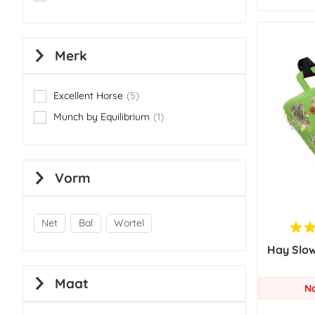
items
Merk
Excellent Horse
5
items
Munch by Equilibrium
1
item
Vorm
Net
Bal
Wortel
Hay Slow
Maat
No