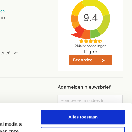
ies
9.4
atie
2144
beoordelingen
Kiyoh
met één van
Beoordeel
Aanmelden nieuwsbrief
Abonneer
u
op
Meld je aan
onze
Alles toestaan
nieuwsbrief
al media te
Elke week de beste acties en het laaste
nieuws in je eigen mailbox
 van onze