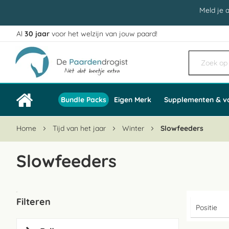
Meld je 
Al
30 jaar
voor het welzijn van jouw paard!
Ga
naar
de
inhoud
Bundle Packs
Eigen Merk
Supplementen & v
Home
Tijd van het jaar
Winter
Slowfeeders
Slowfeeders
Filteren