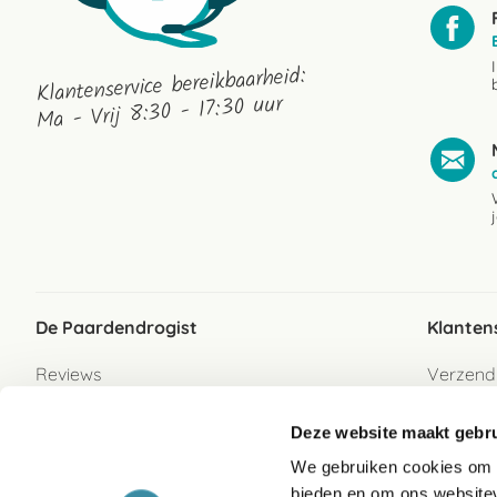
Klantenservice bereikbaarheid:
Ma - Vrij 8:30 - 17:30 uur
De Paardendrogist
Klanten
Reviews
Verzend
Over ons
Bezorgs
Deze website maakt gebru
Vacatures
Betaalwi
We gebruiken cookies om c
Contact
Retour
bieden en om ons websitev