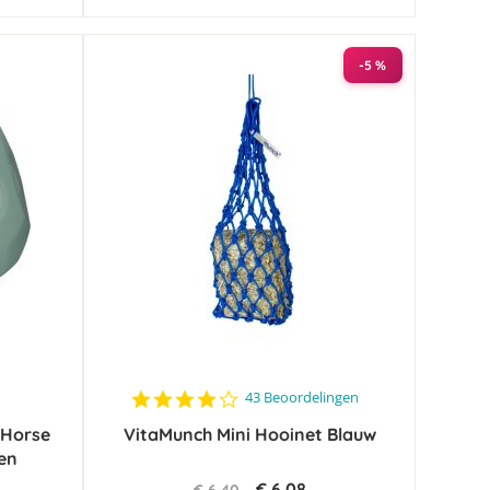
-5 %
4.1
43 Beoordelingen
star
t Horse
VitaMunch Mini Hooinet Blauw
rating
oen
€ 6,08