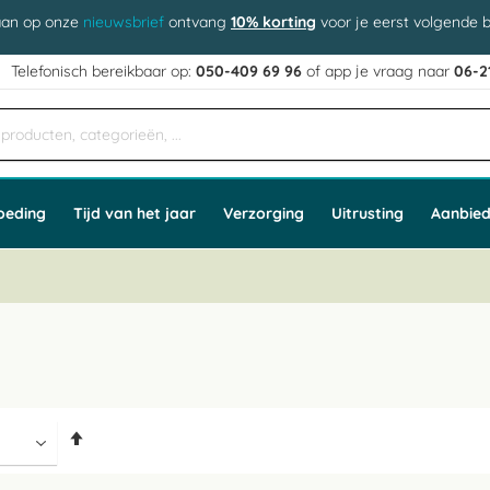
aan op onze
nieuwsbrief
ontvang
10% korting
voor je eerst volgende b
j
Telefonisch bereikbaar op:
050-409 69 96
of app
e vraag naar
06-2
oeding
Tijd van het jaar
Verzorging
Uitrusting
Aanbied
Van
hoog
naar