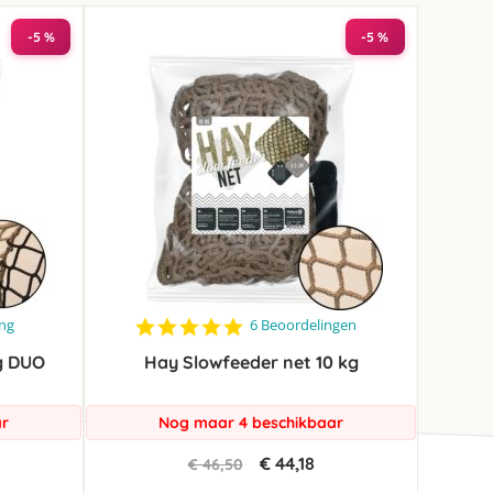
-5 %
-5 %
4.8
ing
6 Beoordelingen
star
g DUO
Hay Slowfeeder net 10 kg
rating
ar
Nog maar 4 beschikbaar
€ 44,18
€ 46,50