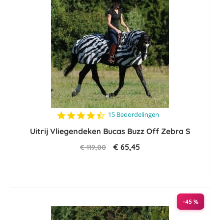
4.5
15 Beoordelingen
star
Uitrij Vliegendeken Bucas Buzz Off Zebra S
rating
€ 65,45
€ 119,00
-45 %