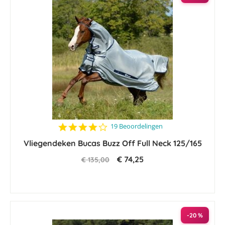
4.1
19 Beoordelingen
star
Vliegendeken Bucas Buzz Off Full Neck 125/165
rating
€ 74,25
€ 135,00
-20 %