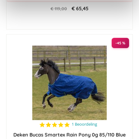
€ 65,45
€ 119,00
-45 %
5.0
1 Beoordeling
star
Deken Bucas Smartex Rain Pony 0g 85/110 Blue
rating