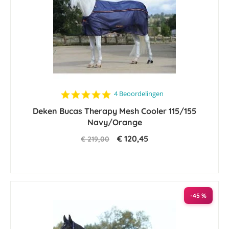
5.0
4 Beoordelingen
star
Deken Bucas Therapy Mesh Cooler 115/155
rating
Navy/Orange
€ 120,45
€ 219,00
-45 %