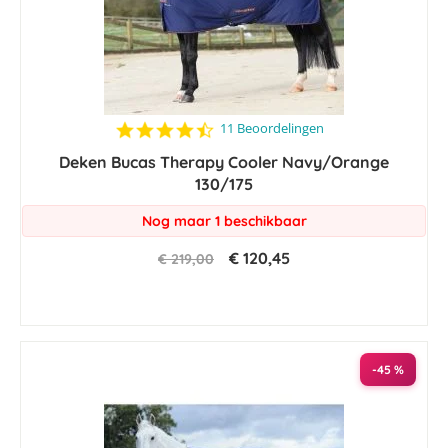
4.4
11 Beoordelingen
star
Deken Bucas Therapy Cooler Navy/Orange
rating
130/175
Nog maar 1 beschikbaar
€ 120,45
€ 219,00
-45 %