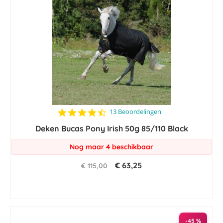
4.4
13 Beoordelingen
star
Deken Bucas Pony Irish 50g 85/110 Black
rating
Nog maar 4 beschikbaar
€ 63,25
€ 115,00
-45 %