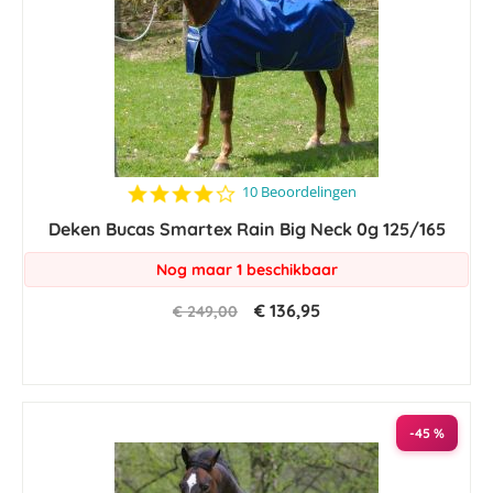
4.1
10 Beoordelingen
star
Deken Bucas Smartex Rain Big Neck 0g 125/165
rating
Nog maar 1 beschikbaar
€ 136,95
€ 249,00
-45 %