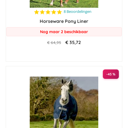
4.8
8 Beoordelingen
star
Horseware Pony Liner
rating
Nog maar 2 beschikbaar
€ 35,72
€ 64,95
-45 %