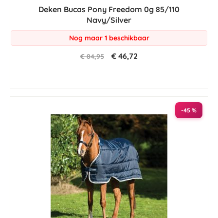
star
Deken Bucas Pony Freedom 0g 85/110
rating
Navy/Silver
Nog maar 1 beschikbaar
€ 46,72
€ 84,95
-45 %