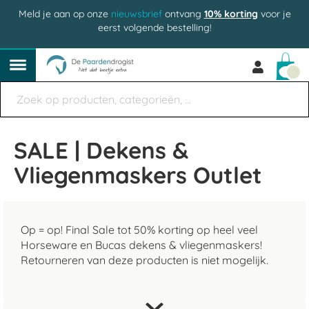
Meld je aan op onze
nieuwsbrief
ontvang
10% korting
voor je
eerst volgende bestelling!
Win
SALE | Dekens &
Vliegenmaskers Outlet
Op = op! Final Sale tot 50% korting op heel veel
Horseware en Bucas dekens & vliegenmaskers!
Retourneren van deze producten is niet mogelijk.