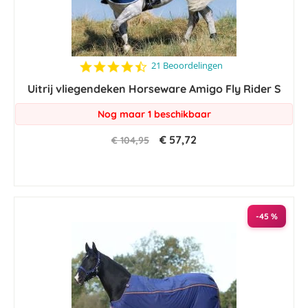
4.4
21 Beoordelingen
star
Uitrij vliegendeken Horseware Amigo Fly Rider S
rating
Nog maar 1 beschikbaar
€ 57,72
€ 104,95
-45 %