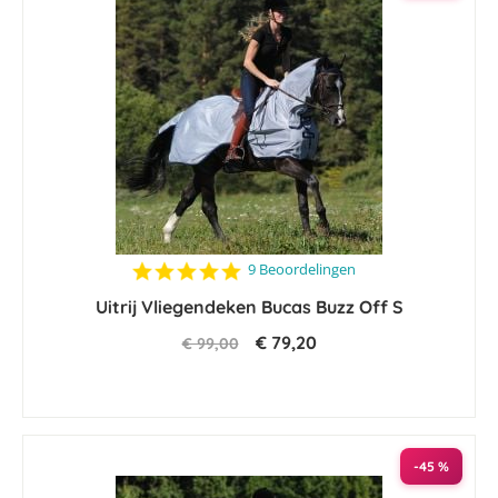
4.8
9 Beoordelingen
star
Uitrij Vliegendeken Bucas Buzz Off S
rating
€ 79,20
€ 99,00
-45 %