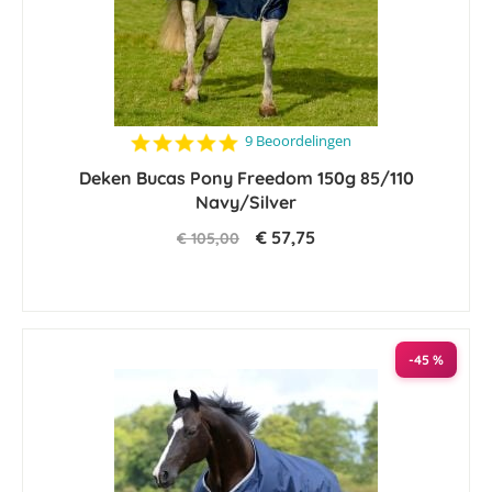
4.9
9 Beoordelingen
star
Deken Bucas Pony Freedom 150g 85/110
rating
Navy/Silver
€ 57,75
€ 105,00
-45 %