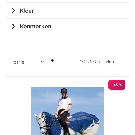
Kleur
Kenmerken
Van
1
-
36
/
105
artikelen
hoog
naar
laag
sorteren
-45 %