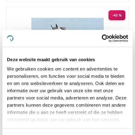
-45 %
Deze website maakt gebruik van cookies
We gebruiken cookies om content en advertenties te
personaliseren, om functies voor social media te bieden
en om ons websiteverkeer te analyseren. Ook delen we
informatie over uw gebruik van onze site met onze
4.8
18 Beoordelingen
partners voor social media, adverteren en analyse. Deze
star
Deken Bucas Pony Irish 300g 85/110 Black
rating
partners kunnen deze gegevens combineren met andere
informatie die u aan ze heeft verstrekt of die ze hebben
Nog maar 2 beschikbaar
verzameld op basis van uw gebruik van hun services.
€ 68,75
€ 125,00