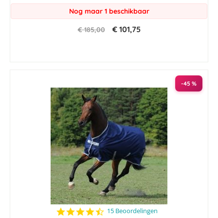
Nog maar 1 beschikbaar
€ 101,75
€ 185,00
-45 %
4.5
15 Beoordelingen