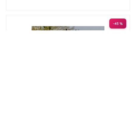
-45 %
Deken Bucas Freedom 150g 125/165 Navy
Nog maar 1 beschikbaar
€ 109,65