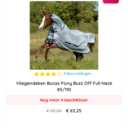
4.1
8 Beoordelingen
star
Vliegendeken Bucas Pony Buzz Off Full Neck
rating
85/110
Nog maar 4 beschikbaar
€ 63,25
€ 115,00