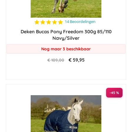
4.9
14 Beoordelingen
star
Deken Bucas Pony Freedom 300g 85/110
rating
Navy/Silver
Nog maar 3 beschikbaar
€ 59,95
€ 109,00
-45 %