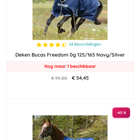
4.6
34 Beoordelingen
star
Deken Bucas Freedom 0g 125/165 Navy/Silver
rating
Nog maar 1 beschikbaar
€ 54,45
€ 99,00
-45 %