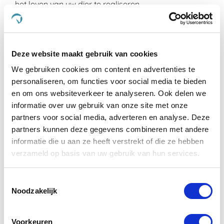
het leven van uw dier te realiseren.
Kies voor de kwaliteit van De Paardendrogist en
Dursy Dog en ervaar zelf de voordelen van onze
zorgvuldig samengestelde producten. Uw dier
Deze website maakt gebruik van cookies
verdient immers niets minder dan het beste, en dat is
precies wat wij bieden.
We gebruiken cookies om content en advertenties te
personaliseren, om functies voor social media te bieden
Wat maakt De Paardendrogist uniek in
en om ons websiteverkeer te analyseren. Ook delen we
de markt voor paardensupplementen?
informatie over uw gebruik van onze site met onze
partners voor social media, adverteren en analyse. Deze
De Paardendrogist onderscheidt zich door zijn
partners kunnen deze gegevens combineren met andere
toewijding aan kwaliteit en innovatie in de
informatie die u aan ze heeft verstrekt of die ze hebben
gezondheidszorg van paarden. Met jarenlange
verzameld op basis van uw gebruik van hun services.
ervaring en een diepe kennis van paardenvoeding
en -welzijn, ontwikkelt De Paardendrogist
supplementen die nauwkeurig zijn afgestemd op de
Toestemmingsselectie
specifieke behoeften van paarden. Van verbetering
Noodzakelijk
van de spijsvertering en mobiliteit tot huid- en
vachtverzorging, elk product is samengesteld met
zorgvuldig geselecteerde ingrediënten om
Voorkeuren