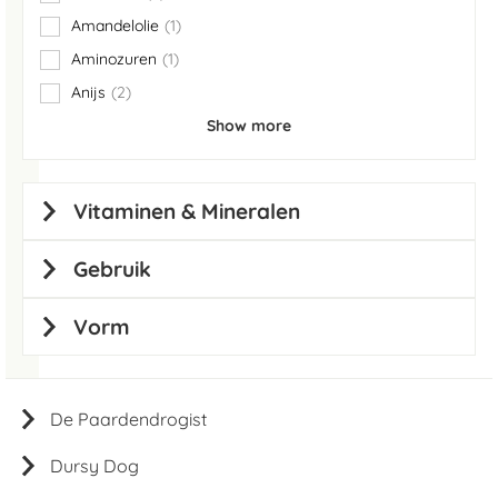
items
Amandelolie
1
item
Aminozuren
1
item
Anijs
2
items
Show more
Vitaminen & Mineralen
Gebruik
Vorm
De Paardendrogist
Dursy Dog