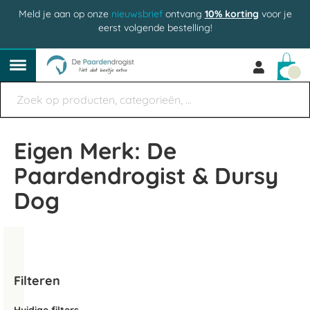
Meld je aan op onze
nieuwsbrief
ontvang
10% korting
voor je
eerst volgende bestelling!
Win
Eigen Merk: De
Paardendrogist & Dursy
Dog
Filteren