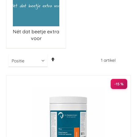
Nét dat beetje extra
voor
Van
1
artikel
hoog
naar
laag
sorteren
-15 %