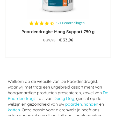
4.5
171 Beoordelingen
star
Paardendrogist Maag Support 750 g
rating
€ 33,96
€ 39,95
Welkom op de website van De Paardendrogist,
waar wij met trots een uitgebreid assortiment van
hoogwaardige producten presenteren, zowel van
De
Paardendrogist
als van
Dursy Dog
, gericht op de
welzijn en gezondheid van uw
paarden
,
honden
en
katten
. Onze passie voor dierenwelzijn heeft ons
ertoe aangezet een diversiteit aan supplementen,