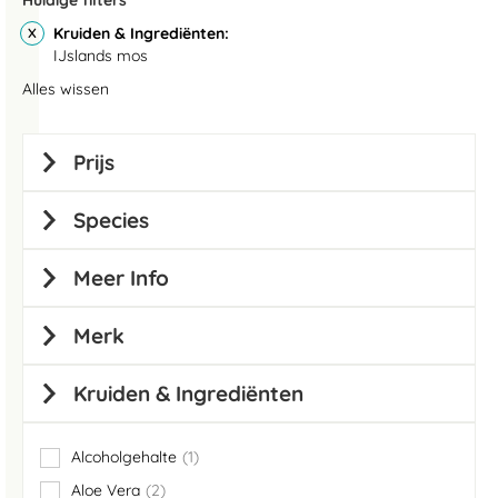
Huidige filters
Kruiden & Ingrediënten
IJslands mos
Alles wissen
Prijs
Species
Meer Info
Merk
Kruiden & Ingrediënten
Alcoholgehalte
1
item
Aloe Vera
2